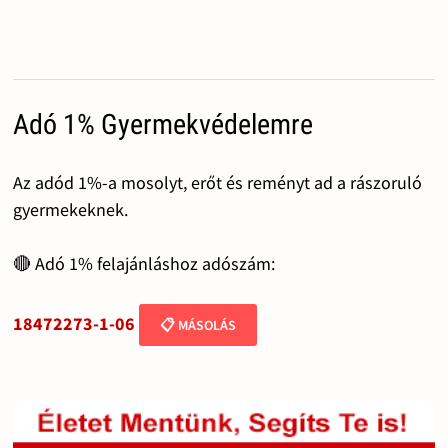
Adó 1% Gyermekvédelemre
Az adód 1%-a mosolyt, erőt és reményt ad a rászoruló
gyermekeknek.
🔴 Adó 1% felajánláshoz adószám:
18472273-1-06
📋 MÁSOLÁS