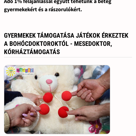
Adó 1% felajánlással együtt tehetünk a beteg
gyermekekért és a rászorulókért.
GYERMEKEK TÁMOGATÁSA JÁTÉKOK ÉRKEZTEK
A BOHÓCDOKTOROKTÓL - MESEDOKTOR,
KÓRHÁZTÁMOGATÁS