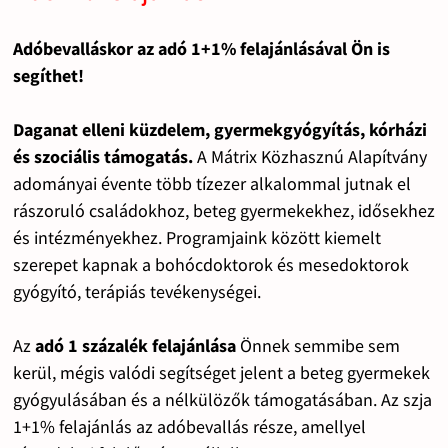
Adóbevalláskor az adó 1+1% felajánlásával Ön is
segíthet!
Daganat elleni küzdelem, gyermekgyógyítás, kórházi
és szociális támogatás.
A Mátrix Közhasznú Alapítvány
adományai évente több tízezer alkalommal jutnak el
rászoruló családokhoz, beteg gyermekekhez, idősekhez
és intézményekhez. Programjaink között kiemelt
szerepet kapnak a bohócdoktorok és mesedoktorok
gyógyító, terápiás tevékenységei.
Az
adó 1 százalék felajánlása
Önnek semmibe sem
kerül, mégis valódi segítséget jelent a beteg gyermekek
gyógyulásában és a nélkülözők támogatásában. Az szja
1+1% felajánlás az adóbevallás része, amellyel