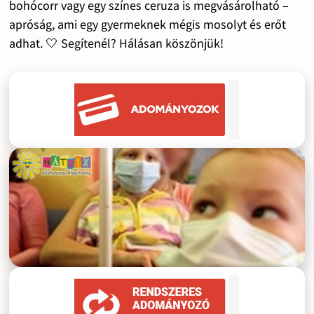
bohócorr vagy egy színes ceruza is megvásárolható –
apróság, ami egy gyermeknek mégis mosolyt és erőt
adhat. 🤍 Segítenél? Hálásan köszönjük!