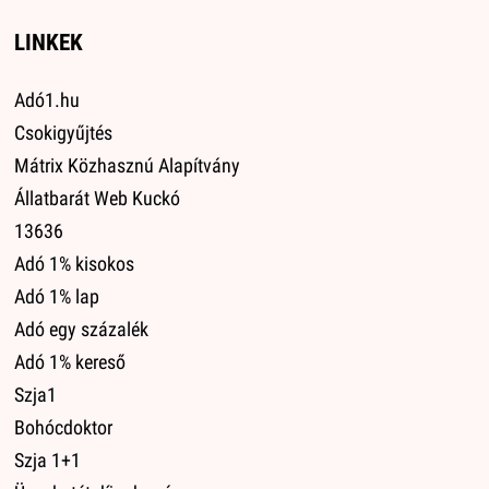
LINKEK
Adó1.hu
Csokigyűjtés
Mátrix Közhasznú Alapítvány
Állatbarát Web Kuckó
13636
Adó 1% kisokos
Adó 1% lap
Adó egy százalék
Adó 1% kereső
Szja1
Bohócdoktor
Szja 1+1