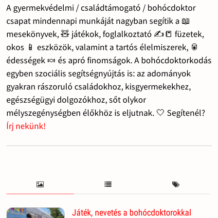
A gyermekvédelmi / családtámogató / bohócdoktor
csapat mindennapi munkáját nagyban segítik a 📖
mesekönyvek, 🧸 játékok, foglalkoztató ✍️📒 füzetek,
okos 📱 eszközök, valamint a tartós élelmiszerek, 🥫
édességek 🍬 és apró finomságok. A bohócdoktorkodás
egyben szociális segítségnyújtás is: az adományok
gyakran rászoruló családokhoz, kisgyermekekhez,
egészségügyi dolgozókhoz, sőt olykor
mélyszegénységben élőkhöz is eljutnak. 🤍 Segítenél?
Írj nekünk!
Játék, nevetés a bohócdoktorokkal