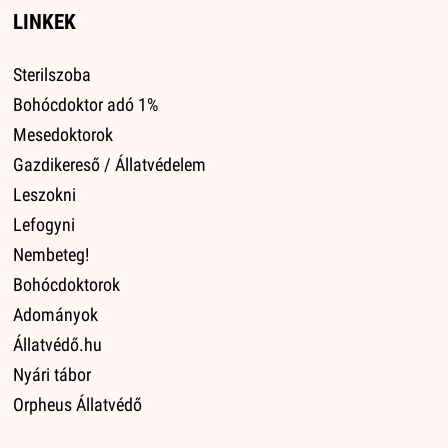
LINKEK
Sterilszoba
Bohócdoktor adó 1%
Mesedoktorok
Gazdikereső / Állatvédelem
Leszokni
Lefogyni
Nembeteg!
Bohócdoktorok
Adományok
Állatvédő.hu
Nyári tábor
Orpheus Állatvédő