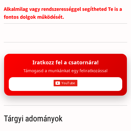
Alkalmilag vagy rendszerességgel segítheted Te is a
fontos dolgok működését.
Iratkozz fel a csatornára!
Támogasd a munkánkat egy feliratkozással
Tárgyi adományok