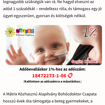
legnagyobb szükségük van rá. Ne hagyd elveszni az
adód 1 százalékát – rendelkezz róla, és támogass egy jó
ügyet egyszerűen, gyorsan és költségek nélkül.
Adóbevalláskor 1%-hoz az adószám:
18472273-1-06 📋
(
Kattintson az adószámra a másoláshoz.
)
A Mátrix Közhasznú Alapítvány Bohócdoktor Csapata
hosszú évek óta támogatja a beteg gyermekeket, a