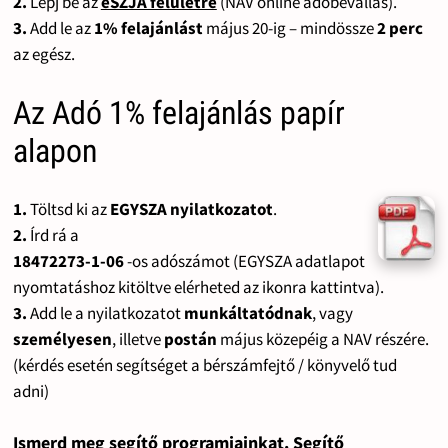
2.
Lépj be az
eSZJA felületre
(NAV online adóbevallás).
3.
Add le az
1% felajánlást
május 20-ig – mindössze
2 perc
az egész.
Az Adó 1% felajánlás papír
alapon
1.
Töltsd ki az
EGYSZA nyilatkozatot
.
2.
Írd rá a
18472273-1-06
-os adószámot (EGYSZA adatlapot
nyomtatáshoz kitöltve elérheted az ikonra kattintva).
3.
Add le a nyilatkozatot
munkáltatódnak
, vagy
személyesen
, illetve
postán
május közepéig a NAV részére.
(kérdés esetén segítséget a bérszámfejtő / könyvelő tud
adni)
Ismerd meg segítő programjainkat. Segítő