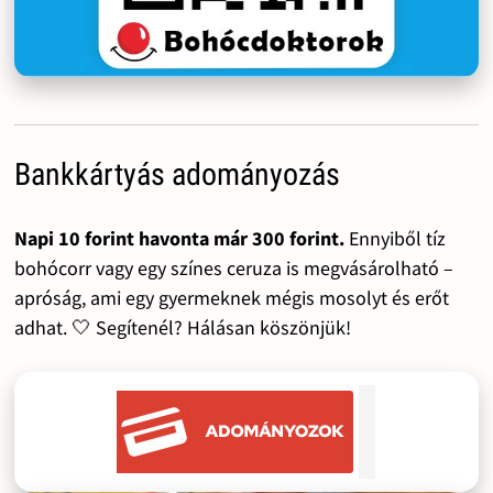
Bankkártyás adományozás
Napi 10 forint havonta már 300 forint.
Ennyiből tíz
bohócorr vagy egy színes ceruza is megvásárolható –
apróság, ami egy gyermeknek mégis mosolyt és erőt
adhat. 🤍 Segítenél? Hálásan köszönjük!