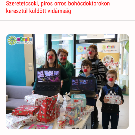
Szeretetcsoki, piros orros bohócdoktorokon
keresztül küldött vidámság