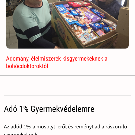
Adomány, élelmiszerek kisgyermekeknek a
bohócdoktoroktól
Adó 1% Gyermekvédelemre
Az adód 1%-a mosolyt, erőt és reményt ad a rászoruló
gyermekeknek.