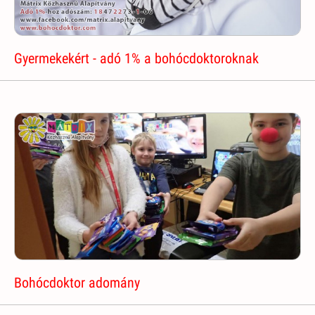
Gyermekekért - adó 1% a bohócdoktoroknak
Bohócdoktor adomány