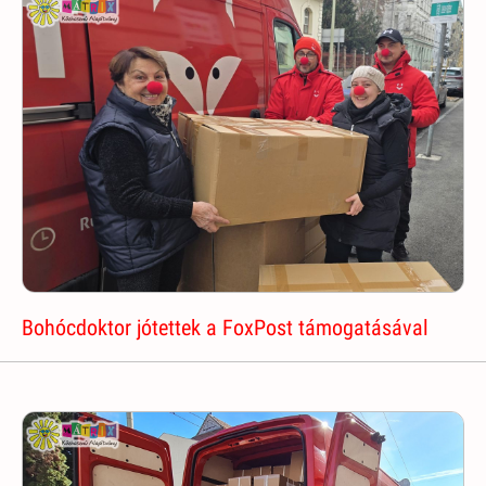
Bohócdoktor jótettek a FoxPost támogatásával