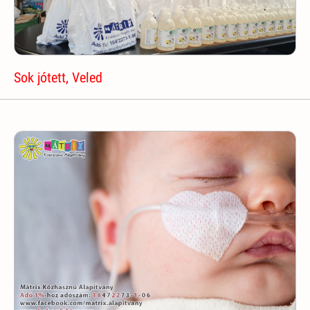
Sok jótett, Veled