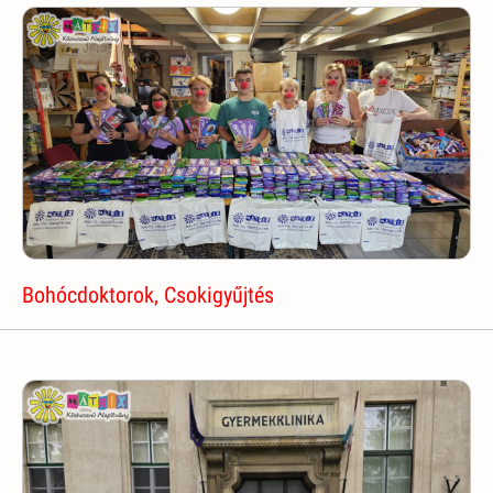
Bohócdoktorok, Csokigyűjtés