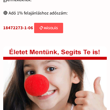
🔴 Adó 1% felajánláshoz adószám:
18472273-1-06
📋 MÁSOLÁS