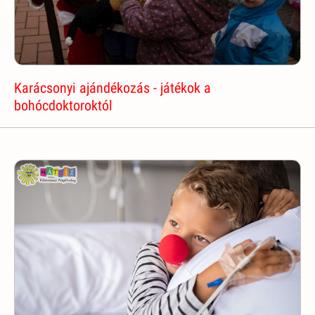
Karácsonyi ajándékozás - játékok a
bohócdoktoroktól