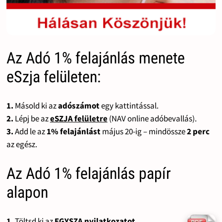
Az Adó 1% felajánlás menete
eSzja felületen:
1.
Másold ki az
adószámot
egy kattintással.
2.
Lépj be az
eSZJA felületre
(NAV online adóbevallás).
3.
Add le az
1% felajánlást
május 20-ig – mindössze
2 perc
az egész.
Az Adó 1% felajánlás papír
alapon
1.
Töltsd ki az
EGYSZA nyilatkozatot
.