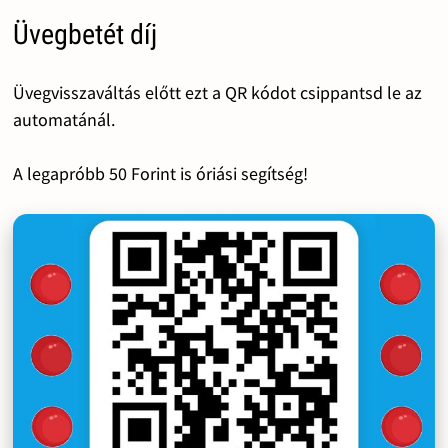
Üvegbetét díj
Üvegvisszaváltás előtt ezt a QR kódot csippantsd le az
automatánál.
A legapróbb 50 Forint is óriási segítség!