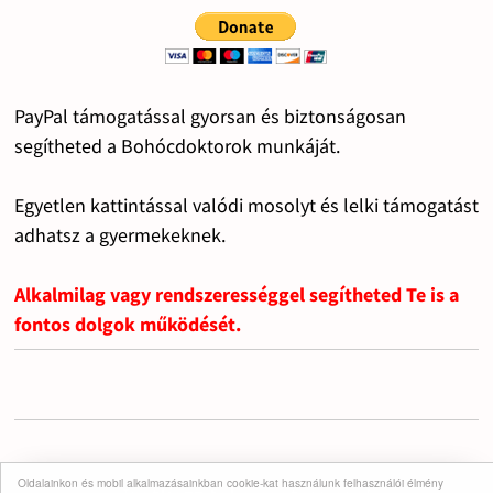
PayPal támogatással gyorsan és biztonságosan
segítheted a Bohócdoktorok munkáját.
Egyetlen kattintással valódi mosolyt és lelki támogatást
adhatsz a gyermekeknek.
Alkalmilag vagy rendszerességgel segítheted Te is a
fontos dolgok működését.
Oldalainkon és mobil alkalmazásainkban cookie-kat használunk felhasználói élmény