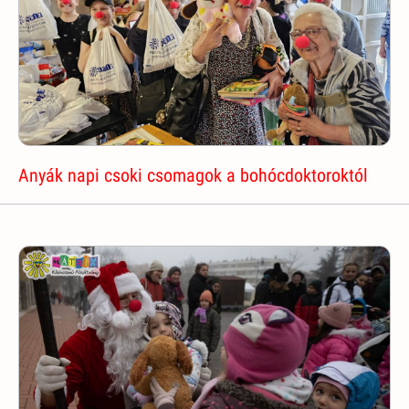
Anyák napi csoki csomagok a bohócdoktoroktól