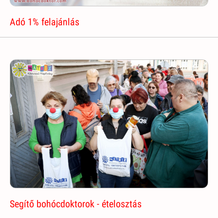
Adó 1% felajánlás
Segítő bohócdoktorok - ételosztás