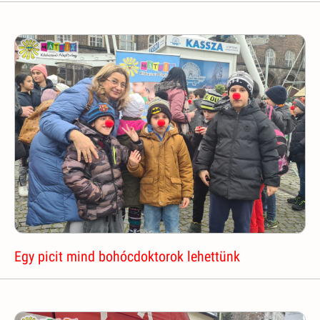
Egy picit mind bohócdoktorok lehettünk