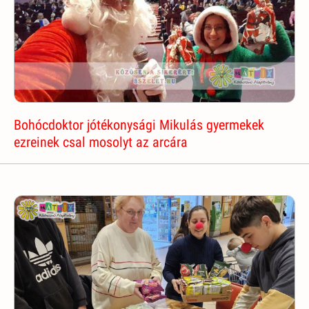
Bohócdoktor jótékonysági Mikulás gyermekek
ezreinek csal mosolyt az arcára