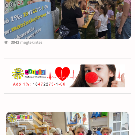
3942
megtekintés