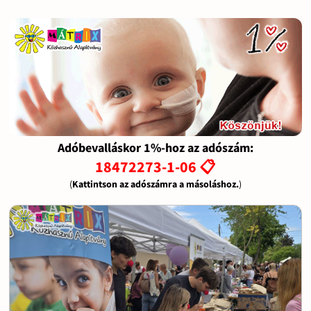
Adóbevalláskor 1%-hoz az adószám:
18472273-1-06 📋
(
Kattintson az adószámra a másoláshoz.
)