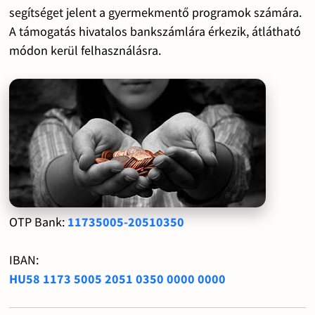
segítséget jelent a gyermekmentő programok számára.
A támogatás hivatalos bankszámlára érkezik, átlátható
módon kerül felhasználásra.
OTP Bank:
11735005-20510350
IBAN:
HU58 1173 5005 2051 0350 0000 0000