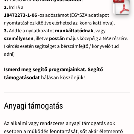
2.
Írd rá a
18472273-1-06
-os adószámot (EGYSZA adatlapot
nyomtatáshoz kitöltve elérheted az ikonra kattintva).
3.
Add le a nyilatkozatot
munkáltatódnak
, vagy
személyesen
, illetve
postán
május közepéig a NAV részére.
(kérdés esetén segítséget a bérszámfejtő / könyvelő tud
adni)
Ismerd meg segítő programjainkat. Segítő
támogatásodat
hálásan köszönjük!
Anyagi támogatás
Az alkalmi vagy rendszeres anyagi támogatás sok
esetben a működés fenntartását, sőt akár életmentő