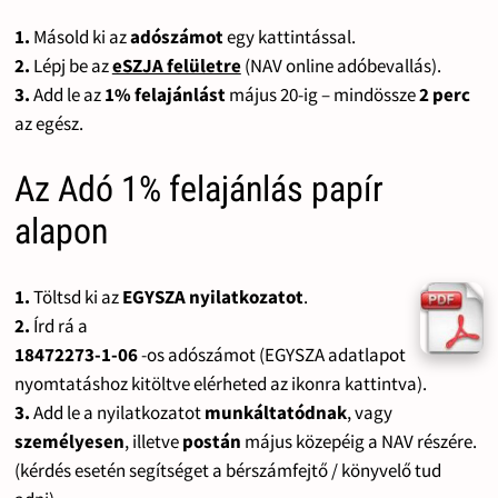
1.
Másold ki az
adószámot
egy kattintással.
2.
Lépj be az
eSZJA felületre
(NAV online adóbevallás).
3.
Add le az
1% felajánlást
május 20-ig – mindössze
2 perc
az egész.
Az Adó 1% felajánlás papír
alapon
1.
Töltsd ki az
EGYSZA nyilatkozatot
.
2.
Írd rá a
18472273-1-06
-os adószámot (EGYSZA adatlapot
nyomtatáshoz kitöltve elérheted az ikonra kattintva).
3.
Add le a nyilatkozatot
munkáltatódnak
, vagy
személyesen
, illetve
postán
május közepéig a NAV részére.
(kérdés esetén segítséget a bérszámfejtő / könyvelő tud