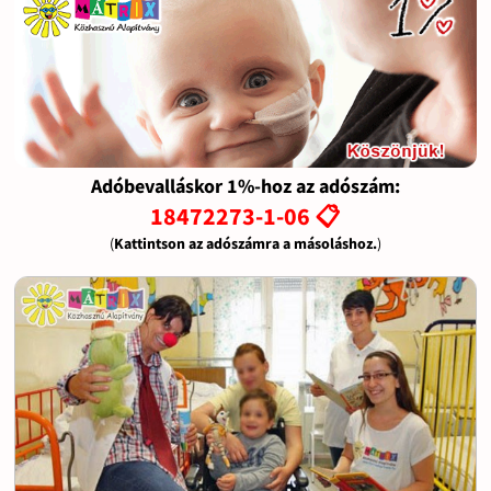
Adóbevalláskor 1%-hoz az adószám:
18472273-1-06 📋
(
Kattintson az adószámra a másoláshoz.
)