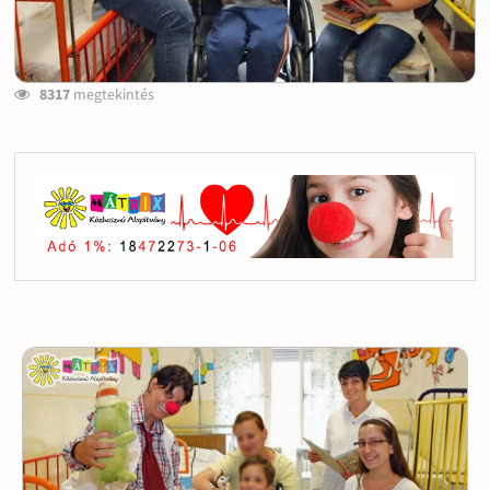
8317
megtekintés