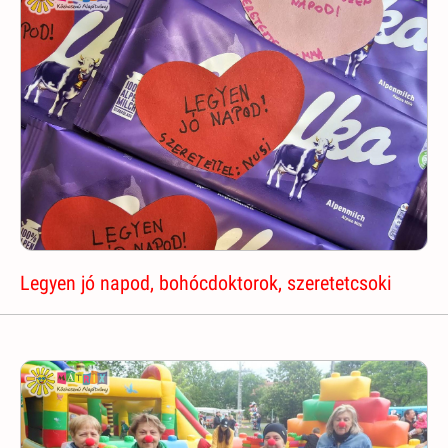
Legyen jó napod, bohócdoktorok, szeretetcsoki