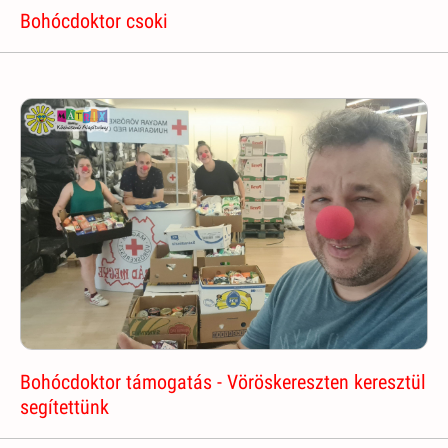
Bohócdoktor csoki
Bohócdoktor támogatás - Vöröskereszten keresztül
segítettünk