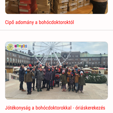
Cipő adomány a bohócdoktoroktól
Jótékonyság a bohócdoktorokkal - óriáskerekezés