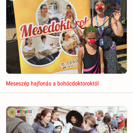
Meseszép hajfonás a bohócdoktoroktól