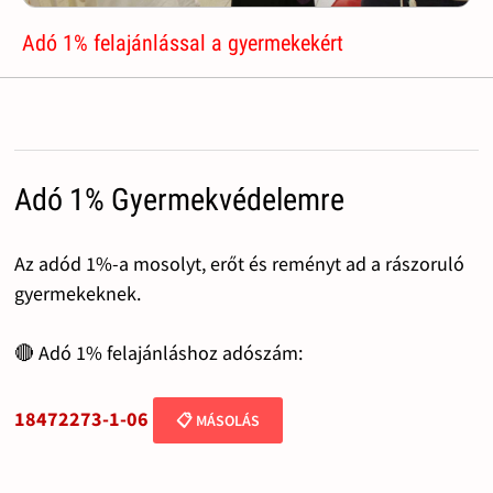
Adó 1% felajánlással a gyermekekért
Adó 1% Gyermekvédelemre
Az adód 1%-a mosolyt, erőt és reményt ad a rászoruló
gyermekeknek.
🔴 Adó 1% felajánláshoz adószám:
18472273-1-06
📋 MÁSOLÁS