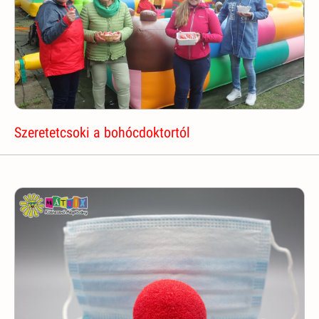
Szeretetcsoki a bohócdoktortól