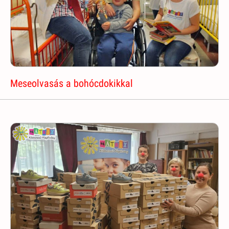
Meseolvasás a bohócdokikkal