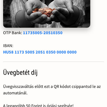
OTP Bank:
11735005-20510350
IBAN:
HU58 1173 5005 2051 0350 0000 0000
Üvegbetét díj
Üvegvisszaváltás előtt ezt a QR kódot csippantsd le az
automatánál.
A legapróbb 50 Forint is óriási segítség!