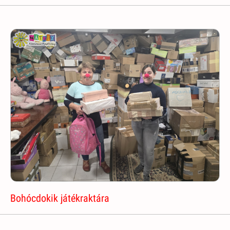
Bohócdokik játékraktára