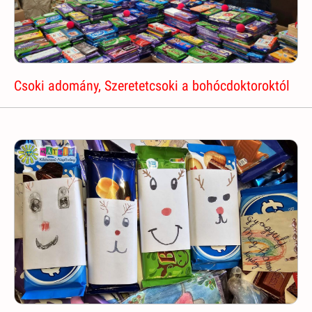
Csoki adomány, Szeretetcsoki a bohócdoktoroktól