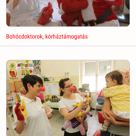
Bohócdoktorok, kórháztámogatás