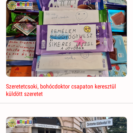
Szeretetcsoki, bohócdoktor csapaton keresztül
küldött szeretet