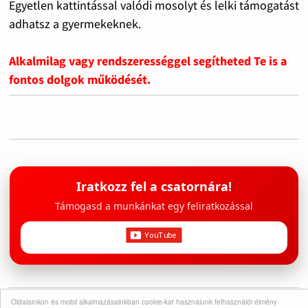
Egyetlen kattintással valódi mosolyt és lelki támogatást
adhatsz a gyermekeknek.
Alkalmilag vagy rendszerességgel segítheted Te is a
fontos dolgok működését.
Iratkozz fel a csatornára!
Támogasd a munkánkat egy feliratkozással
Oldalainkon és mobil alkalmazásainkban cookie-kat használunk felhasználói élmény