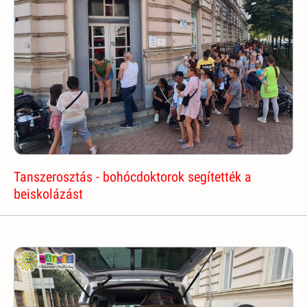
Tanszerosztás - bohócdoktorok segítették a
beiskolázást