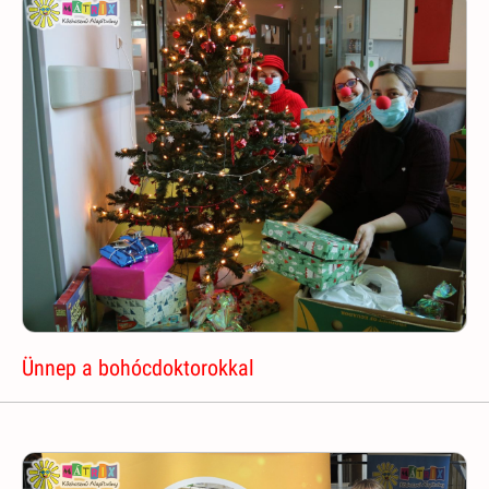
Ünnep a bohócdoktorokkal