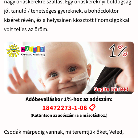
nagy óriáskerékre szállás. Egy óriáskeréknyi boldogság
jól tanuló / tehetséges gyereknek, a bohócdoktor
kíséret révén, és a helyszínen kiosztott finomságokkal
volt teljes az öröm.
Adóbevalláskor 1%-hoz az adószám:
18472273-1-06 📋
(
Kattintson az adószámra a másoláshoz.
)
Csodák márpedig vannak, mi teremtjük őket, Veled,