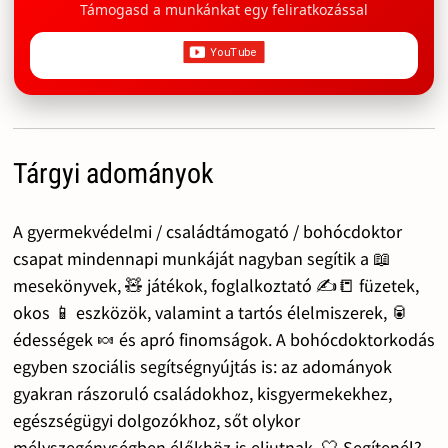
Támogasd a munkánkat egy feliratkozással
Tárgyi adományok
A gyermekvédelmi / családtámogató / bohócdoktor
csapat mindennapi munkáját nagyban segítik a 📖
mesekönyvek, 🧸 játékok, foglalkoztató ✍️📒 füzetek,
okos 📱 eszközök, valamint a tartós élelmiszerek, 🥫
édességek 🍬 és apró finomságok. A bohócdoktorkodás
egyben szociális segítségnyújtás is: az adományok
gyakran rászoruló családokhoz, kisgyermekekhez,
egészségügyi dolgozókhoz, sőt olykor
mélyszegénységben élőkhöz is eljutnak. 🤍 Segítenél?