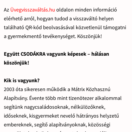
Az
Üvegvisszaváltás.hu
oldalon minden információ
elérhető arról, hogyan tudod a visszaváltó helyen
található QR-kód beolvasásával közvetlenül támogatni
a gyermekmentő tevékenységet. Köszönjük!
Együtt CSODÁKRA vagyunk képesek – hálásan
köszönjük!
Kik is vagyunk?
2003 óta sikeresen működik a Mátrix Közhasznú
Alapítvány. Évente több mint tizenötezer alkalommal
segítünk nagycsaládosoknak, nélkülözőknek,
időseknek, kisgyermeket nevelő hátrányos helyzetű
embereknek, segítő alapítványoknak, közösségi