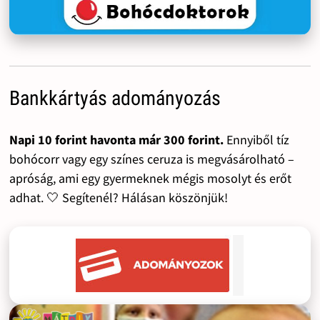
Bankkártyás adományozás
Napi 10 forint havonta már 300 forint.
Ennyiből tíz
bohócorr vagy egy színes ceruza is megvásárolható –
apróság, ami egy gyermeknek mégis mosolyt és erőt
adhat. 🤍 Segítenél? Hálásan köszönjük!