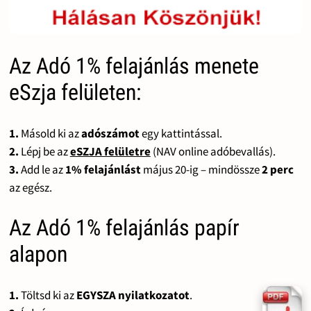
Az Adó 1% felajánlás menete
eSzja felületen:
1.
Másold ki az
adószámot
egy kattintással.
2.
Lépj be az
eSZJA felületre
(NAV online adóbevallás).
3.
Add le az
1% felajánlást
május 20-ig – mindössze
2 perc
az egész.
Az Adó 1% felajánlás papír
alapon
1.
Töltsd ki az
EGYSZA nyilatkozatot
.