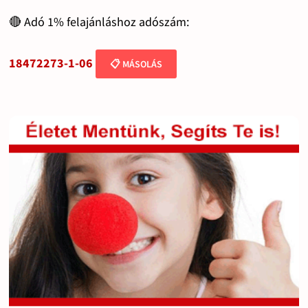
🔴 Adó 1% felajánláshoz adószám:
18472273-1-06
📋 MÁSOLÁS