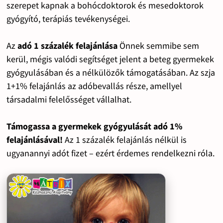
szerepet kapnak a bohócdoktorok és mesedoktorok
gyógyító, terápiás tevékenységei.
Az
adó 1 százalék felajánlása
Önnek semmibe sem
kerül, mégis valódi segítséget jelent a beteg gyermekek
gyógyulásában és a nélkülözők támogatásában. Az szja
1+1% felajánlás az adóbevallás része, amellyel
társadalmi felelősséget vállalhat.
Támogassa a gyermekek gyógyulását adó 1%
felajánlásával!
Az 1 százalék felajánlás nélkül is
ugyanannyi adót fizet – ezért érdemes rendelkezni róla.