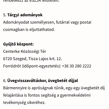
rendelkezz az eSZJA felületén.
5.
Tárgyi adományok
Adományodat személyesen, futárral vagy postai
csomagban is eljuttathatod.
Gyűjtő központ:
Centerke Közösségi Tér
6720 Szeged, Tisza Lajos krt. 12.
Forródrót (időpont-egyeztetés): +36 30 280 2222
6.
Üvegvisszaváltáskor, üvegbetét díjjal
Bármennyire is apróságnak tűnik, egy-egy üvegbetét díj
felajánlása is fontos segítség a gyermekvédelmi
tevékenység sikeréhez.