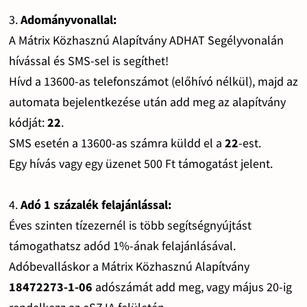
3.
Adományvonallal:
A Mátrix Közhasznú Alapítvány ADHAT Segélyvonalán
hívással és SMS-sel is segíthet!
Hívd a 13600-as telefonszámot (előhívó nélkül), majd az
automata bejelentkezése után add meg az alapítvány
kódját:
22
.
SMS esetén a 13600-as számra küldd el a
22
-est.
Egy hívás vagy egy üzenet 500 Ft támogatást jelent.
4.
Adó 1 százalék felajánlással:
Éves szinten tízezernél is több segítségnyújtást
támogathatsz adód 1%-ának felajánlásával.
Adóbevalláskor a Mátrix Közhasznú Alapítvány
18472273-1-06
adószámát add meg, vagy május 20-ig