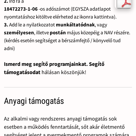
2.
Írd rá a
18472273-1-06
-os adószámot (EGYSZA adatlapot
nyomtatáshoz kitöltve elérheted az ikonra kattintva).
3.
Add le a nyilatkozatot
munkáltatódnak
, vagy
személyesen
, illetve
postán
május közepéig a NAV részére.
(kérdés esetén segítséget a bérszámfejtő / könyvelő tud
adni)
Ismerd meg segítő programjainkat. Segítő
támogatásodat
hálásan köszönjük!
Anyagi támogatás
Az alkalmi vagy rendszeres anyagi támogatás sok
esetben a működés fenntartását, sőt akár életmentő
segítséget jelent a gyermekmentő programok számára.