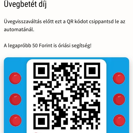
Üvegbetét díj
Üvegvisszaváltás előtt ezt a QR kódot csippantsd le az
automatánál.
A legapróbb 50 Forint is óriási segítség!