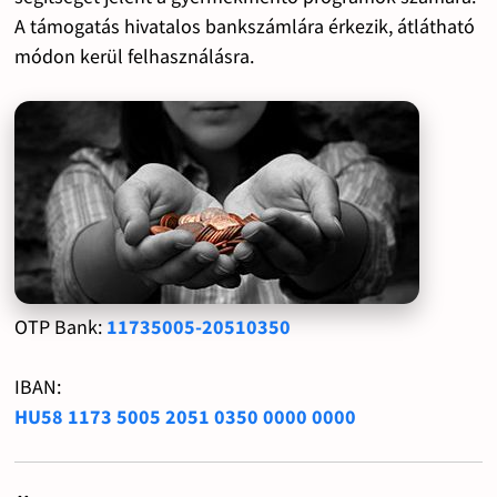
A támogatás hivatalos bankszámlára érkezik, átlátható
módon kerül felhasználásra.
OTP Bank:
11735005-20510350
IBAN:
HU58 1173 5005 2051 0350 0000 0000