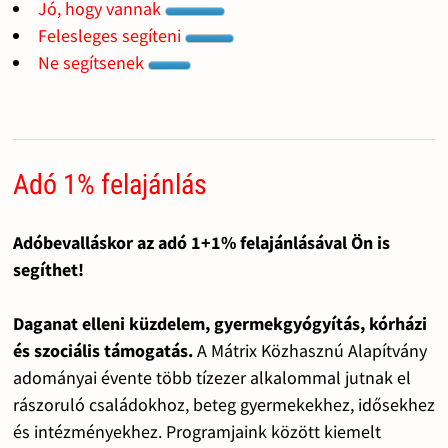
Jó, hogy vannak
Felesleges segíteni
Ne segítsenek
Adó 1% felajánlás
Adóbevalláskor az adó 1+1% felajánlásával Ön is
segíthet!
Daganat elleni küzdelem, gyermekgyógyítás, kórházi
és szociális támogatás.
A Mátrix Közhasznú Alapítvány
adományai évente több tízezer alkalommal jutnak el
rászoruló családokhoz, beteg gyermekekhez, idősekhez
és intézményekhez. Programjaink között kiemelt