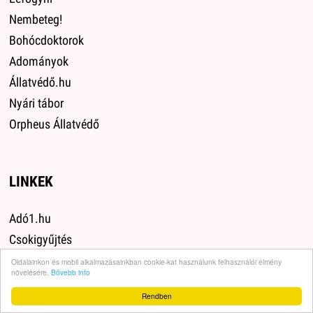
Nembeteg!
Bohócdoktorok
Adományok
Állatvédő.hu
Nyári tábor
Orpheus Állatvédő
LINKEK
Adó1.hu
Csokigyűjtés
Mátrix Közhasznú Alapítvány
Oldalainkon és mobil alkalmazásainkban cookie-kat használunk felhasználói élmény
növelésére.
Bővebb info
Állatbarát Web Kuckó
Rendben
13636