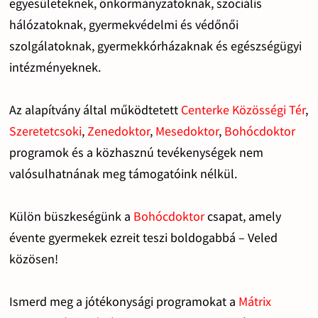
egyesületeknek, önkormányzatoknak, szociális
hálózatoknak, gyermekvédelmi és védőnői
szolgálatoknak, gyermekkórházaknak és egészségügyi
intézményeknek.
Az alapítvány által működtetett
Centerke Közösségi Tér
,
Szeretetcsoki
,
Zenedoktor
,
Mesedoktor
,
Bohócdoktor
programok és a közhasznú tevékenységek nem
valósulhatnának meg támogatóink nélkül.
Külön büszkeségünk a
Bohócdoktor
csapat, amely
évente gyermekek ezreit teszi boldogabbá – Veled
közösen!
Ismerd meg a jótékonysági programokat a
Mátrix