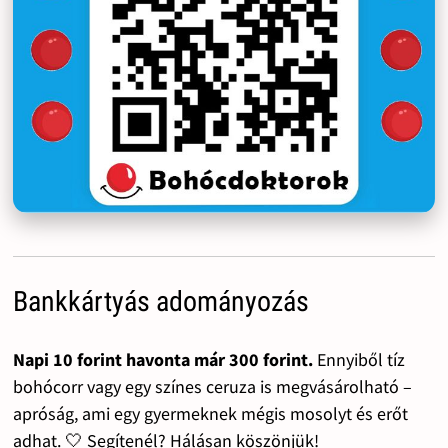
Bankkártyás adományozás
Napi 10 forint havonta már 300 forint.
Ennyiből tíz
bohócorr vagy egy színes ceruza is megvásárolható –
apróság, ami egy gyermeknek mégis mosolyt és erőt
adhat. 🤍 Segítenél? Hálásan köszönjük!