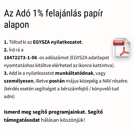
Az Adó 1% felajánlás papír
alapon
1.
Töltsd ki az
EGYSZA nyilatkozatot
.
2.
Írd rá a
18472273-1-06
-os adószámot (EGYSZA adatlapot
nyomtatáshoz kitöltve elérheted az ikonra kattintva).
3.
Add le a nyilatkozatot
munkáltatódnak
, vagy
személyesen
, illetve
postán
május közepéig a NAV részére.
(kérdés esetén segítséget a bérszámfejtő / könyvelő tud
adni)
Ismerd meg segítő programjainkat. Segítő
támogatásodat
hálásan köszönjük!