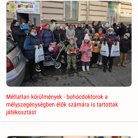
Méltatlan körülmények - bohócdoktorok a
mélyszegénységben élők számára is tartottak
játékosztást