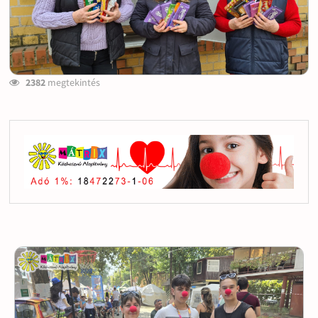
2382
megtekintés