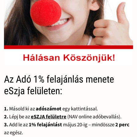
Az Adó 1% felajánlás menete
eSzja felületen:
1.
Másold ki az
adószámot
egy kattintással.
2.
Lépj be az
eSZJA felületre
(NAV online adóbevallás).
3.
Add le az
1% felajánlást
május 20-ig – mindössze
2 perc
az egész.