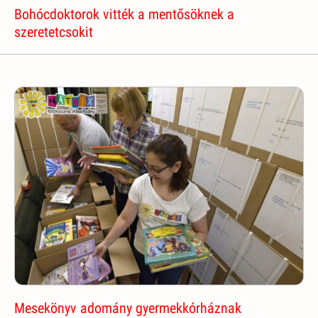
Bohócdoktorok vitték a mentősöknek a
szeretetcsokit
Mesekönyv adomány gyermekkórháznak