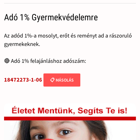
Adó 1% Gyermekvédelemre
Az adód 1%-a mosolyt, erőt és reményt ad a rászoruló
gyermekeknek.
🔴 Adó 1% felajánláshoz adószám:
18472273-1-06
📋 MÁSOLÁS