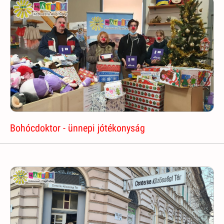
Bohócdoktor - ünnepi jótékonyság