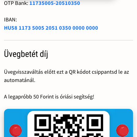
OTP Bank:
11735005-20510350
IBAN:
HU58 1173 5005 2051 0350 0000 0000
Üvegbetét díj
Üvegvisszaváltás előtt ezt a QR kódot csippantsd le az
automatánál.
A legapróbb 50 Forint is óriási segítség!