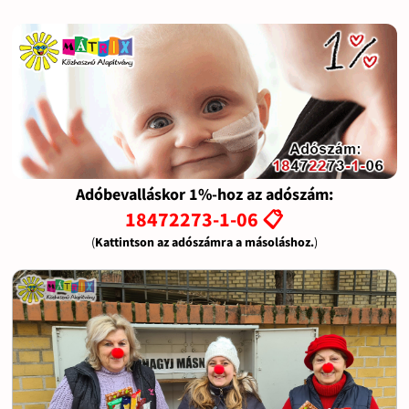
Adóbevalláskor 1%-hoz az adószám:
18472273-1-06 📋
(
Kattintson az adószámra a másoláshoz.
)