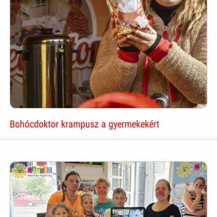
Bohócdoktor krampusz a gyermekekért