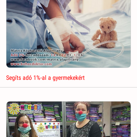
Segíts adó 1%-al a gyermekekért