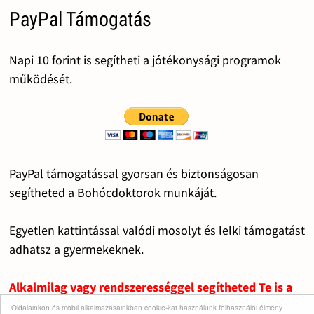
PayPal Támogatás
Napi 10 forint is segítheti a jótékonysági programok
működését.
PayPal támogatással gyorsan és biztonságosan
segítheted a Bohócdoktorok munkáját.
Egyetlen kattintással valódi mosolyt és lelki támogatást
adhatsz a gyermekeknek.
Alkalmilag vagy rendszerességgel segítheted Te is a
fontos dolgok működését.
Oldalainkon és mobil alkalmazásainkban cookie-kat használunk felhasználói élmény