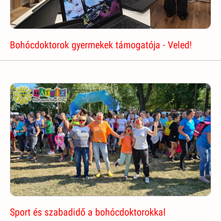
Bohócdoktorok gyermekek támogatója - Veled!
Sport és szabadidő a bohócdoktorokkal