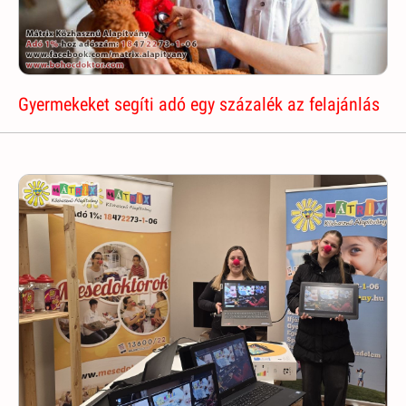
Gyermekeket segíti adó egy százalék az felajánlás