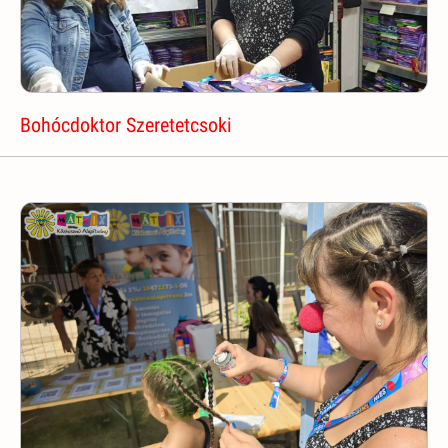
Bohócdoktor Szeretetcsoki