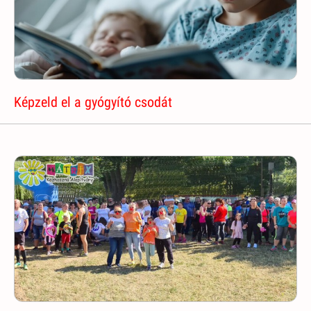
Képzeld el a gyógyító csodát