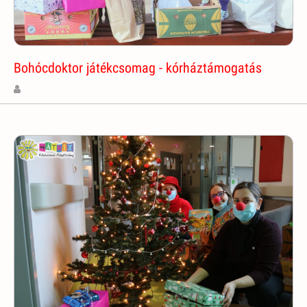
Bohócdoktor játékcsomag - kórháztámogatás