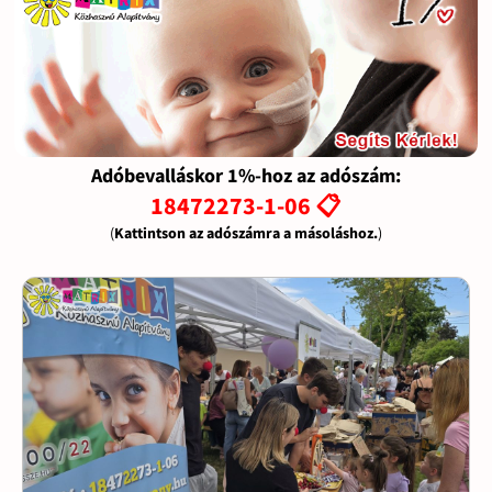
Adóbevalláskor 1%-hoz az adószám:
18472273-1-06 📋
(
Kattintson az adószámra a másoláshoz.
)