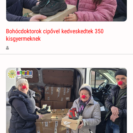
Bohócdoktorok cipővel kedveskedtek 350
kisgyermeknek