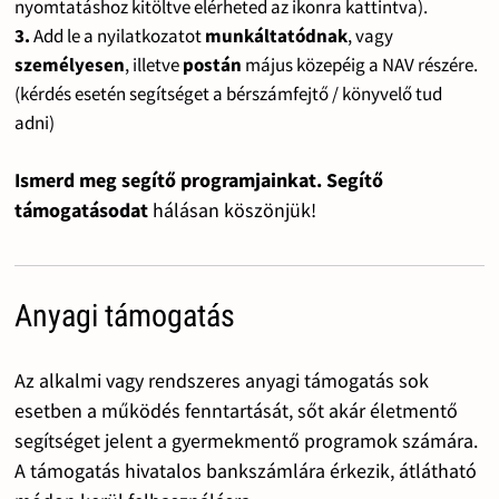
nyomtatáshoz kitöltve elérheted az ikonra kattintva).
3.
Add le a nyilatkozatot
munkáltatódnak
, vagy
személyesen
, illetve
postán
május közepéig a NAV részére.
(kérdés esetén segítséget a bérszámfejtő / könyvelő tud
adni)
Ismerd meg segítő programjainkat. Segítő
támogatásodat
hálásan köszönjük!
Anyagi támogatás
Az alkalmi vagy rendszeres anyagi támogatás sok
esetben a működés fenntartását, sőt akár életmentő
segítséget jelent a gyermekmentő programok számára.
A támogatás hivatalos bankszámlára érkezik, átlátható