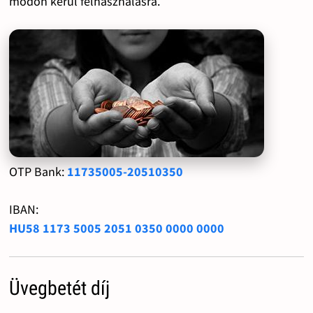
módon kerül felhasználásra.
OTP Bank:
11735005-20510350
IBAN:
HU58 1173 5005 2051 0350 0000 0000
Üvegbetét díj