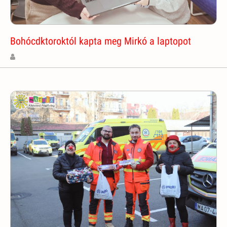
Bohócdktoroktól kapta meg Mirkó a laptopot