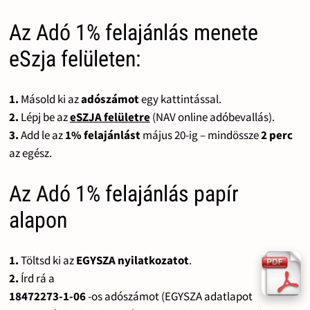
Az Adó 1% felajánlás menete
eSzja felületen:
1.
Másold ki az
adószámot
egy kattintással.
2.
Lépj be az
eSZJA felületre
(NAV online adóbevallás).
3.
Add le az
1% felajánlást
május 20-ig – mindössze
2 perc
az egész.
Az Adó 1% felajánlás papír
alapon
1.
Töltsd ki az
EGYSZA nyilatkozatot
.
2.
Írd rá a
18472273-1-06
-os adószámot (EGYSZA adatlapot