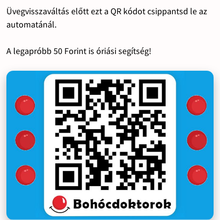
Üvegvisszaváltás előtt ezt a QR kódot csippantsd le az
automatánál.
A legapróbb 50 Forint is óriási segítség!