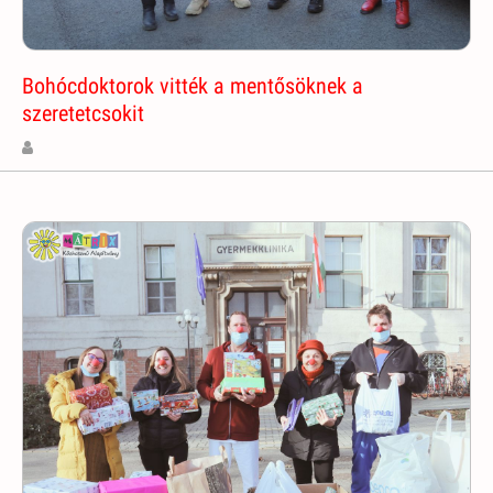
Bohócdoktorok vitték a mentősöknek a
szeretetcsokit