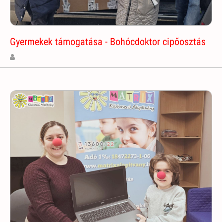
Gyermekek támogatása - Bohócdoktor cipőosztás