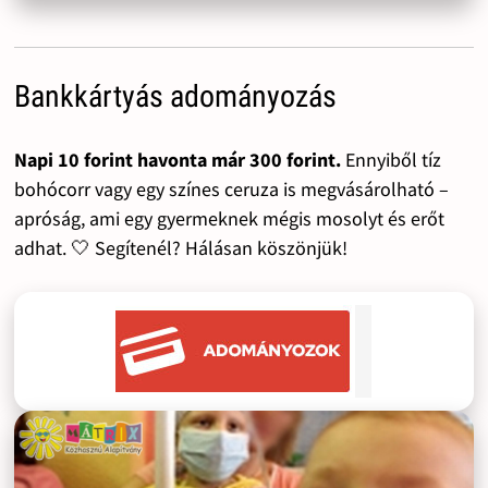
Bankkártyás adományozás
Napi 10 forint havonta már 300 forint.
Ennyiből tíz
bohócorr vagy egy színes ceruza is megvásárolható –
apróság, ami egy gyermeknek mégis mosolyt és erőt
adhat. 🤍 Segítenél? Hálásan köszönjük!