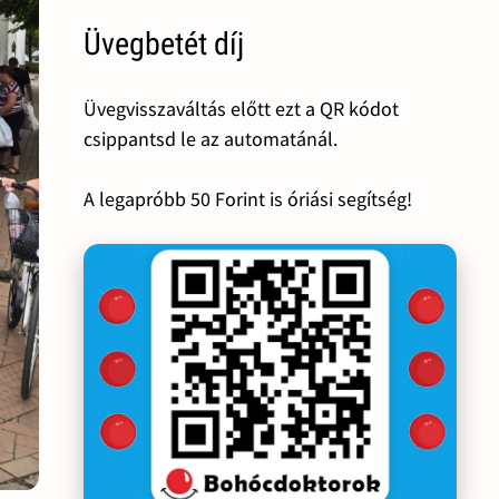
Üvegbetét díj
Üvegvisszaváltás előtt ezt a QR kódot
csippantsd le az automatánál.
A legapróbb 50 Forint is óriási segítség!