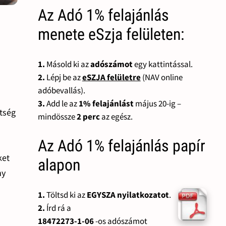
Az Adó 1% felajánlás
menete eSzja felületen:
1.
Másold ki az
adószámot
egy kattintással.
2.
Lépj be az
eSZJA felületre
(NAV online
adóbevallás).
3.
Add le az
1% felajánlást
május 20-ig –
ítség
mindössze
2 perc
az egész.
Az Adó 1% felajánlás papír
ket
alapon
ny
1.
Töltsd ki az
EGYSZA nyilatkozatot
.
2.
Írd rá a
18472273-1-06
-os adószámot