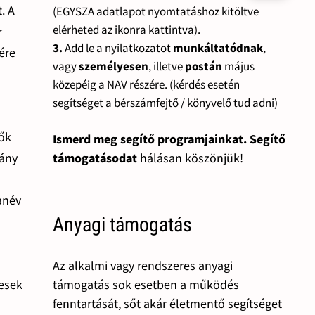
. A
(EGYSZA adatlapot nyomtatáshoz kitöltve
elérheted az ikonra kattintva).
r
3.
Add le a nyilatkozatot
munkáltatódnak
,
ére
vagy
személyesen
, illetve
postán
május
közepéig a NAV részére. (kérdés esetén
segítséget a bérszámfejtő / könyvelő tud adni)
tők
Ismerd meg segítő programjainkat. Segítő
támogatásodat
hálásan köszönjük!
vány
tanév
Anyagi támogatás
Az alkalmi vagy rendszeres anyagi
támogatás sok esetben a működés
tesek
fenntartását, sőt akár életmentő segítséget