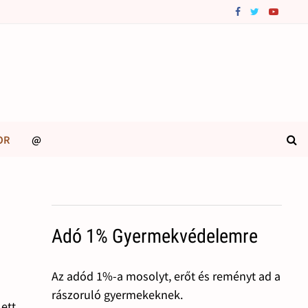
OR
@
Adó 1% Gyermekvédelemre
Az adód 1%-a mosolyt, erőt és reményt ad a
rászoruló gyermekeknek.
ett