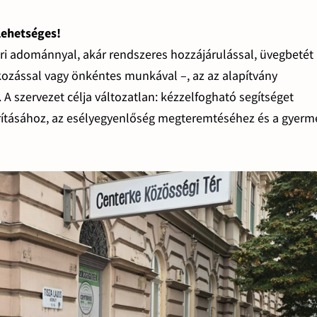
lehetséges!
eri adománnyal, akár rendszeres hozzájárulással, üvegbetét
akozással vagy önkéntes munkával –, az az alapítvány
A szervezet célja változatlan: kézzelfogható segítséget
zorításához, az esélyegyenlőség megteremtéséhez és a gyer