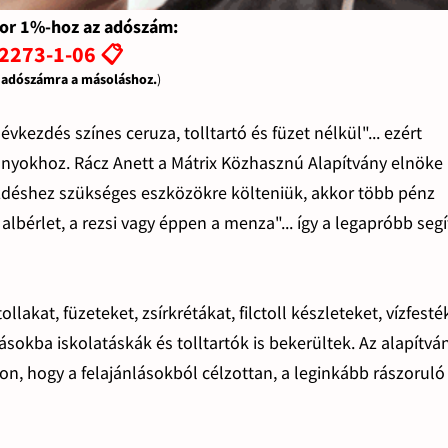
or 1%-hoz az adószám:
2273-1-06 📋
z adószámra a másoláshoz.
)
ezdés színes ceruza, tolltartó és füzet nélkül"... ezért
ányokhoz. Rácz Anett a Mátrix Közhasznú Alapítvány elnöke
zdéshez szükséges eszközökre költeniük, akkor több pénz
albérlet, a rezsi vagy éppen a menza"... így a legapróbb seg
lakat, füzeteket, zsírkrétákat, filctoll készleteket, vízfesté
sokba iskolatáskák és tolltartók is bekerültek. Az alapítvá
n, hogy a felajánlásokból célzottan, a leginkább rászoruló