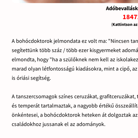
Adóbevallásk
1847
(
Kattintson a
A bohócdoktorok jelmondata ez volt ma: "Nincsen tanévk
segítettünk több száz / több ezer kisgyermeket adom
elmondta, hogy "ha a szülőknek nem kell az iskolake
marad olyan létfontosságú kiadásokra, mint a cipő, az 
is óriási segítség.
A tanszercsomagok színes ceruzákat, grafitceruzákat, tol
és temperát tartalmaztak, a nagyobb értékű összeállítá
önkéntesei, a bohócdoktorok heteken át dolgoztak azo
családokhoz jussanak el az adományok.