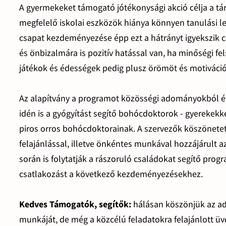
A gyermekeket támogató jótékonysági akció célja a tár
megfelelő iskolai eszközök hiánya könnyen tanulási l
csapat kezdeményezése épp ezt a hátrányt igyekszik cs
és önbizalmára is pozitív hatással van, ha minőségi fe
játékok és édességek pedig plusz örömöt és motiváció
Az alapítvány a programot közösségi adományokból és
idén is a gyógyítást segítő bohócdoktorok - gyerekekk
piros orros bohócdoktorainak. A szervezők köszönete
felajánlással, illetve önkéntes munkával hozzájárult a
során is folytatják a rászoruló családokat segítő progr
csatlakozást a következő kezdeményezésekhez.
Kedves Támogatók, segítők:
hálásan köszönjük az ad
munkáját, de még a közcélú feladatokra felajánlott üve