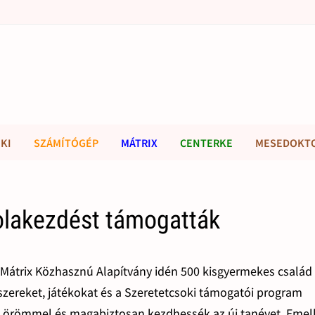
KI
SZÁMÍTÓGÉP
MÁTRIX
CENTERKE
MESEDOKT
olakezdést támogatták
 Mátrix Közhasznú Alapítvány idén 500 kisgyermekes család
nszereket, játékokat és a Szeretetcsoki támogatói program
k örömmel és magabiztosan kezdhessék az új tanévet. Emell