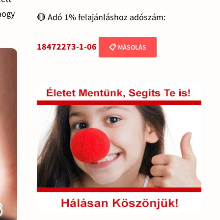
hogy
🔴 Adó 1% felajánláshoz adószám:
18472273-1-06
📋 MÁSOLÁS