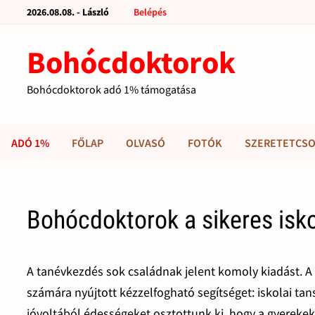
2026.08.08. - László
Belépés
Bohócdoktorok
Bohócdoktorok adó 1% támogatása
ADÓ 1%
FŐLAP
OLVASÓ
FOTÓK
SZERETETCSO
Bohócdoktorok a sikeres isk
A tanévkezdés sok családnak jelent komoly kiadást. A
számára nyújtott kézzelfogható segítséget: iskolai ta
jóvoltából édességeket osztottunk ki, hogy a gyereke