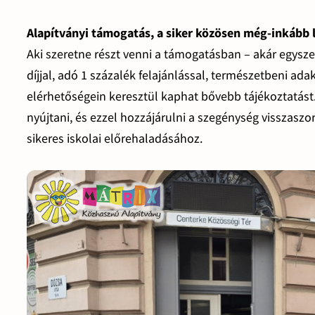
Alapítványi támogatás, a siker közösen még-inkább 
Aki szeretne részt venni a támogatásban – akár egysz
díjjal, adó 1 százalék felajánlással, természetbeni ad
elérhetőségein keresztül kaphat bővebb tájékoztatást. 
nyújtani, és ezzel hozzájárulni a szegénység visszas
sikeres iskolai előrehaladásához.