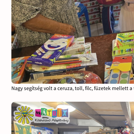
Nagy segítség volt a ceruza, toll, filc, füzetek mellett a