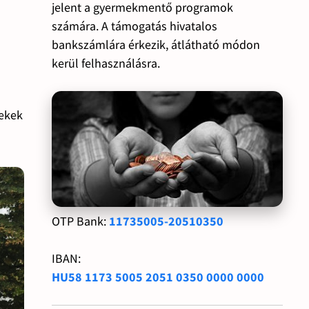
jelent a gyermekmentő programok
számára. A támogatás hivatalos
bankszámlára érkezik, átlátható módon
kerül felhasználásra.
mekek
OTP Bank:
11735005-20510350
IBAN:
HU58 1173 5005 2051 0350 0000 0000