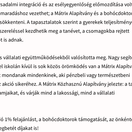
sadalmi integráció és az esélyegyenlőség előmozdítása volt
emaradáshoz vezethet; a Mátrix Alapítvány és a bohócdokto
ökkenteni. A tapasztalatok szerint a gyerekek teljesítmény
lszereléssel kezdhetik meg a tanévet, a csomagokba rejtett
t is adnak.
 vállalati együttműködésekből valósította meg. Nagy segí
el iskolán kívül is sok közös örömködés van a Mátrix Alapít
t mondanak mindenkinek, aki pénzbeli vagy természetbeni
z akció sikeréhez. A Mátrix Közhasznú Alapítvány jelezte: a 
amjaikat, és várják mind a lakossági, mind a vállalati
ó 1% felajánlást, a bohócdoktorok támogatását, az önkén
gbetét díjakat is!