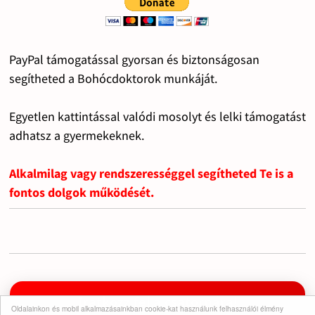
PayPal támogatással gyorsan és biztonságosan
segítheted a Bohócdoktorok munkáját.
Egyetlen kattintással valódi mosolyt és lelki támogatást
adhatsz a gyermekeknek.
Alkalmilag vagy rendszerességgel segítheted Te is a
fontos dolgok működését.
Iratkozz fel a csatornára!
Oldalainkon és mobil alkalmazásainkban cookie-kat használunk felhasználói élmény