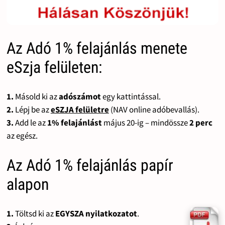
Az Adó 1% felajánlás menete
eSzja felületen:
1.
Másold ki az
adószámot
egy kattintással.
2.
Lépj be az
eSZJA felületre
(NAV online adóbevallás).
3.
Add le az
1% felajánlást
május 20-ig – mindössze
2 perc
az egész.
Az Adó 1% felajánlás papír
alapon
1.
Töltsd ki az
EGYSZA nyilatkozatot
.