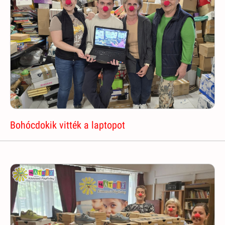
Bohócdokik vitték a laptopot