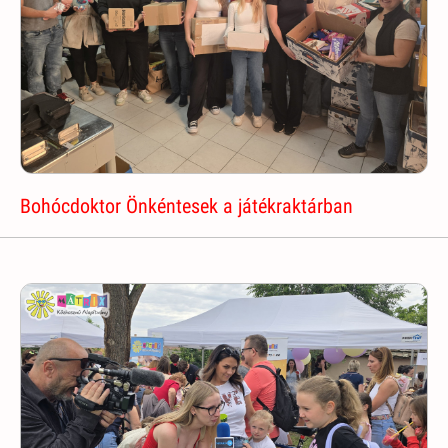
Bohócdoktor Önkéntesek a játékraktárban