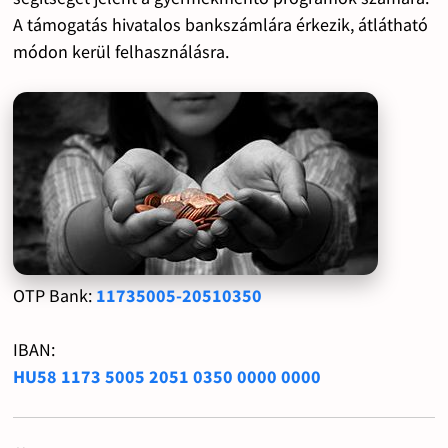
A támogatás hivatalos bankszámlára érkezik, átlátható
módon kerül felhasználásra.
OTP Bank:
11735005-20510350
IBAN:
HU58 1173 5005 2051 0350 0000 0000