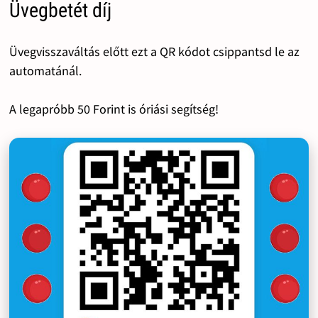
Üvegbetét díj
Üvegvisszaváltás előtt ezt a QR kódot csippantsd le az
automatánál.
A legapróbb 50 Forint is óriási segítség!