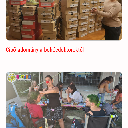
Cipő adomány a bohócdoktoroktól