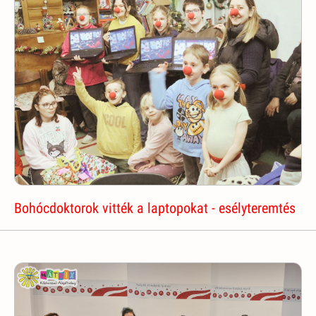
Bohócdoktorok vitték a laptopokat - esélyteremtés