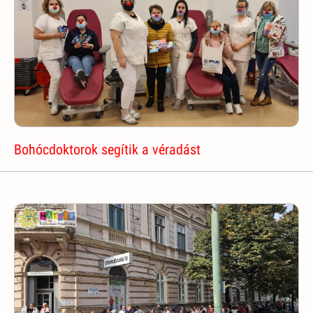
Bohócdoktorok segítik a véradást