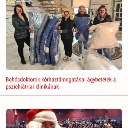
Bohócdoktorok kórháztámogatása: ágybetétek a
pszichiátriai klinikának