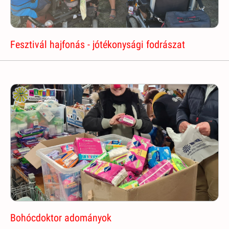
Fesztivál hajfonás - jótékonysági fodrászat
Bohócdoktor adományok