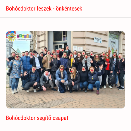
Bohócdoktor leszek - önkéntesek
Bohócdoktor segítő csapat