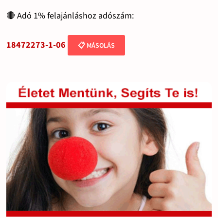
🔴 Adó 1% felajánláshoz adószám:
18472273-1-06
📋 MÁSOLÁS