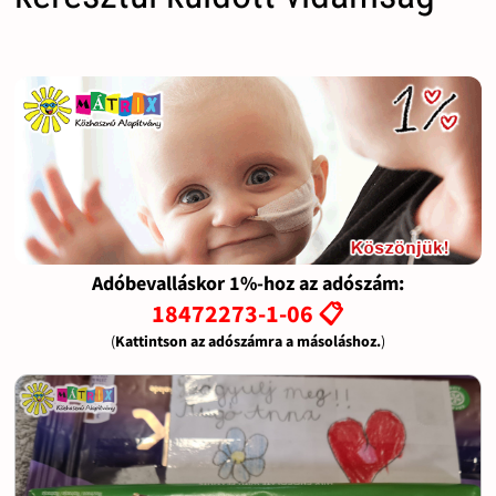
Adóbevalláskor 1%-hoz az adószám:
18472273-1-06 📋
(
Kattintson az adószámra a másoláshoz.
)