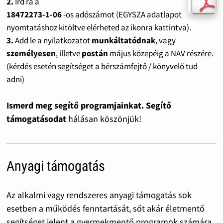
2.
Írd rá a
18472273-1-06
-os adószámot (EGYSZA adatlapot
nyomtatáshoz kitöltve elérheted az ikonra kattintva).
3.
Add le a nyilatkozatot
munkáltatódnak
, vagy
személyesen
, illetve
postán
május közepéig a NAV részére.
(kérdés esetén segítséget a bérszámfejtő / könyvelő tud
adni)
Ismerd meg segítő programjainkat. Segítő
támogatásodat
hálásan köszönjük!
Anyagi támogatás
Az alkalmi vagy rendszeres anyagi támogatás sok
esetben a működés fenntartását, sőt akár életmentő
segítséget jelent a gyermekmentő programok számára.