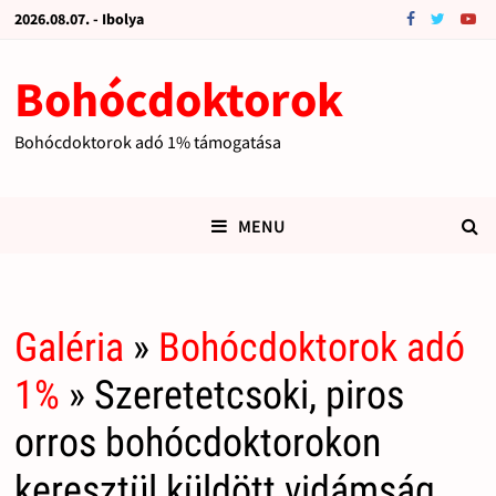
2026.08.07. - Ibolya
Bohócdoktorok
Bohócdoktorok adó 1% támogatása
MENU
Galéria
»
Bohócdoktorok adó
1%
» Szeretetcsoki, piros
orros bohócdoktorokon
keresztül küldött vidámság