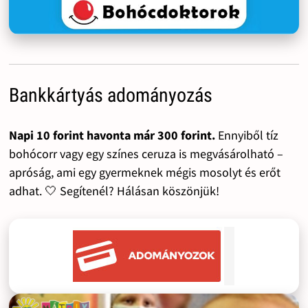
Bankkártyás adományozás
Napi 10 forint havonta már 300 forint.
Ennyiből tíz
bohócorr vagy egy színes ceruza is megvásárolható –
apróság, ami egy gyermeknek mégis mosolyt és erőt
adhat. 🤍 Segítenél? Hálásan köszönjük!