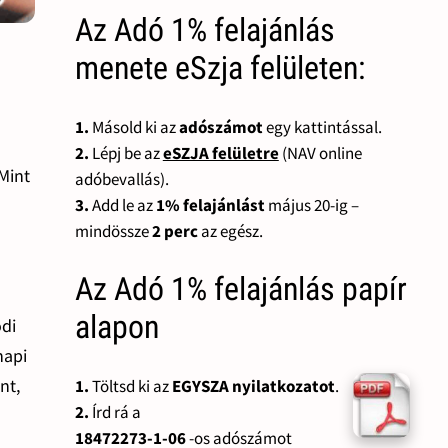
Az Adó 1% felajánlás
menete eSzja felületen:
1.
Másold ki az
adószámot
egy kattintással.
2.
Lépj be az
eSZJA felületre
(NAV online
Mint
adóbevallás).
3.
Add le az
1% felajánlást
május 20-ig –
mindössze
2 perc
az egész.
Az Adó 1% felajánlás papír
alapon
ódi
napi
nt,
1.
Töltsd ki az
EGYSZA nyilatkozatot
.
2.
Írd rá a
18472273-1-06
-os adószámot