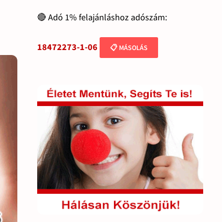
🔴 Adó 1% felajánláshoz adószám:
18472273-1-06
📋 MÁSOLÁS