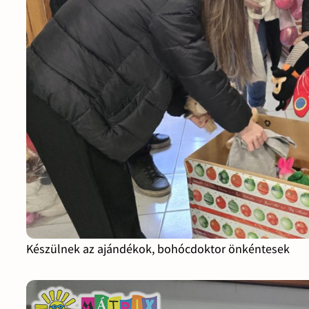
Készülnek az ajándékok, bohócdoktor önkéntesek