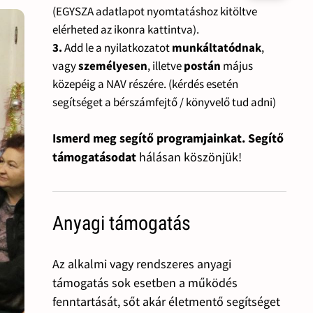
(EGYSZA adatlapot nyomtatáshoz kitöltve
elérheted az ikonra kattintva).
3.
Add le a nyilatkozatot
munkáltatódnak
,
vagy
személyesen
, illetve
postán
május
közepéig a NAV részére. (kérdés esetén
segítséget a bérszámfejtő / könyvelő tud adni)
Ismerd meg segítő programjainkat. Segítő
támogatásodat
hálásan köszönjük!
Anyagi támogatás
Az alkalmi vagy rendszeres anyagi
támogatás sok esetben a működés
fenntartását, sőt akár életmentő segítséget