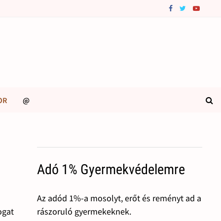
OR
@
Adó 1% Gyermekvédelemre
Az adód 1%-a mosolyt, erőt és reményt ad a
rászoruló gyermekeknek.
ogat