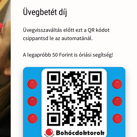
Üvegbetét díj
Üvegvisszaváltás előtt ezt a QR kódot
csippantsd le az automatánál.
A legapróbb 50 Forint is óriási segítség!