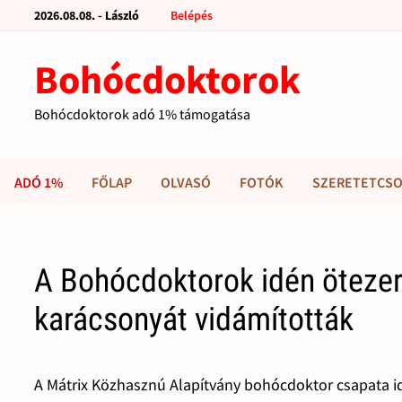
2026.08.08. - László
Belépés
Bohócdoktorok
Bohócdoktorok adó 1% támogatása
ADÓ 1%
FŐLAP
OLVASÓ
FOTÓK
SZERETETCSO
A Bohócdoktorok idén öteze
karácsonyát vidámították
A Mátrix Közhasznú Alapítvány bohócdoktor csapata 