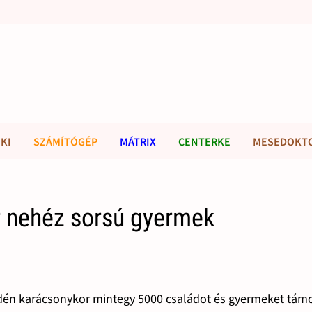
KI
SZÁMÍTÓGÉP
MÁTRIX
CENTERKE
MESEDOKT
r nehéz sorsú gyermek
idén karácsonykor mintegy 5000 családot és gyermeket tám