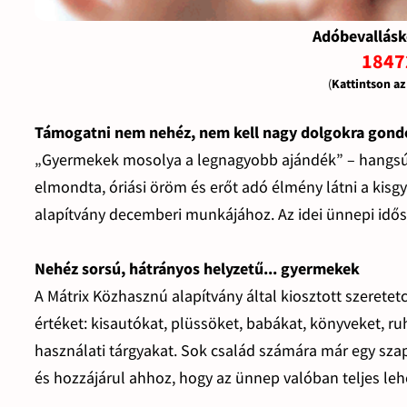
Adóbevallásk
1847
(
Kattintson a
Támogatni nem nehéz, nem kell nagy dolgokra gond
„Gyermekek mosolya a legnagyobb ajándék” – hangsúly
elmondta, óriási öröm és erőt adó élmény látni a kisg
alapítvány decemberi munkájához. Az idei ünnepi idő
Nehéz sorsú, hátrányos helyzetű... gyermekek
A Mátrix Közhasznú alapítvány által kiosztott szere
értéket: kisautókat, plüssöket, babákat, könyveket, r
használati tárgyakat. Sok család számára már egy szap
és hozzájárul ahhoz, hogy az ünnep valóban teljes le