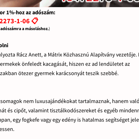
or 1%-hoz az adószám:
2273-1-06 📋
z adószámra a másoláshoz.
)
olni
ozta Rácz Anett, a Mátrix Közhasznú Alapítvány vezetője. 
yermekek önfeledt kacagását, hiszen ez ad lendületet az
szakban ötezer gyermek karácsonyát teszik szebbé.
tetcsomagok nem luxusajándékokat tartalmaznak, hanem val
uhát és cipőt, valamint tisztálkodószereket és egyéb minden
pan, egy fogkefe vagy egy edény is hatalmas segítséget jele
hessen.