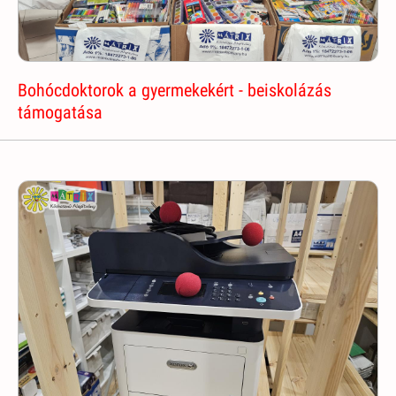
Bohócdoktorok a gyermekekért - beiskolázás
támogatása