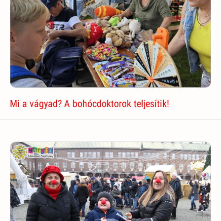
Mi a vágyad? A bohócdoktorok teljesítik!