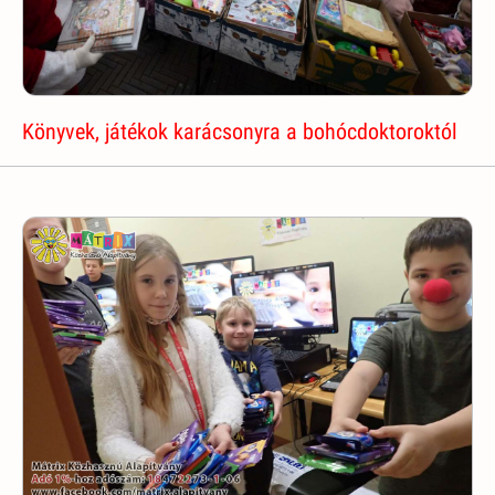
Könyvek, játékok karácsonyra a bohócdoktoroktól