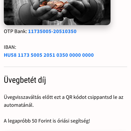
OTP Bank:
11735005-20510350
IBAN:
HU58 1173 5005 2051 0350 0000 0000
Üvegbetét díj
Üvegvisszaváltás előtt ezt a QR kódot csippantsd le az
automatánál.
A legapróbb 50 Forint is óriási segítség!