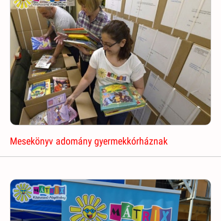
Mesekönyv adomány gyermekkórháznak