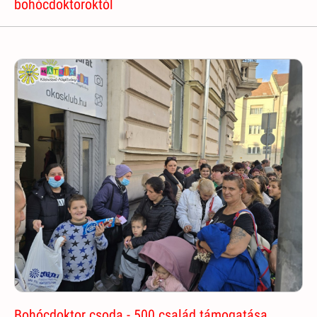
bohócdoktoroktól
Bohócdoktor csoda - 500 család támogatása