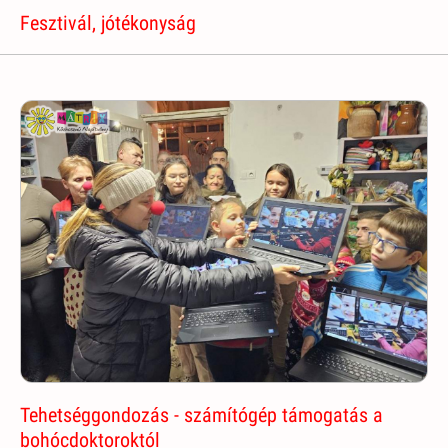
Fesztivál, jótékonyság
Tehetséggondozás - számítógép támogatás a
bohócdoktoroktól