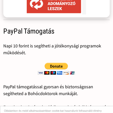
PayPal Támogatás
Napi 10 forint is segítheti a jótékonysági programok
működését.
PayPal támogatással gyorsan és biztonságosan
segítheted a Bohócdoktorok munkáját.
Egyetlen kattintással valódi mosolyt és lelki támogatást
Oldalainkon és mobil alkalmazásainkban cookie-kat használunk felhasználói élmény