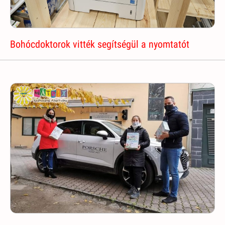
Bohócdoktorok vitték segítségül a nyomtatót