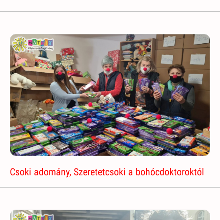
Csoki adomány, Szeretetcsoki a bohócdoktoroktól