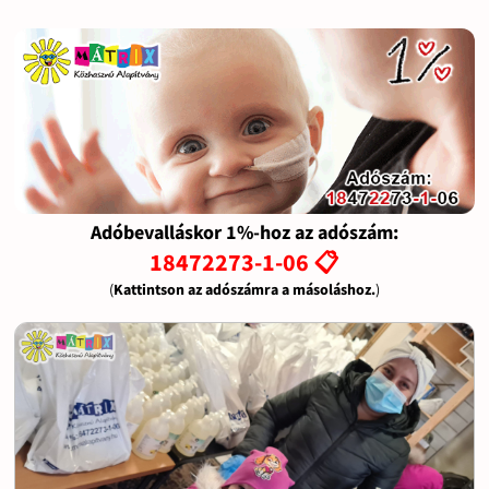
Adóbevalláskor 1%-hoz az adószám:
18472273-1-06 📋
(
Kattintson az adószámra a másoláshoz.
)