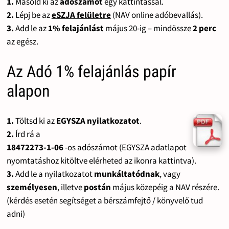
1.
Másold ki az
adószámot
egy kattintással.
2.
Lépj be az
eSZJA felületre
(NAV online adóbevallás).
3.
Add le az
1% felajánlást
május 20-ig – mindössze
2 perc
az egész.
Az Adó 1% felajánlás papír
alapon
1.
Töltsd ki az
EGYSZA nyilatkozatot
.
2.
Írd rá a
18472273-1-06
-os adószámot (EGYSZA adatlapot
nyomtatáshoz kitöltve elérheted az ikonra kattintva).
3.
Add le a nyilatkozatot
munkáltatódnak
, vagy
személyesen
, illetve
postán
május közepéig a NAV részére.
(kérdés esetén segítséget a bérszámfejtő / könyvelő tud
adni)