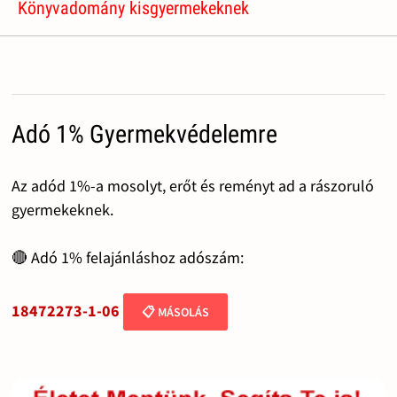
Könyvadomány kisgyermekeknek
Adó 1% Gyermekvédelemre
Az adód 1%-a mosolyt, erőt és reményt ad a rászoruló
gyermekeknek.
🔴 Adó 1% felajánláshoz adószám:
18472273-1-06
📋 MÁSOLÁS