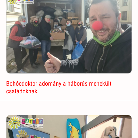
Bohócdoktor adomány a háborús menekült
családoknak