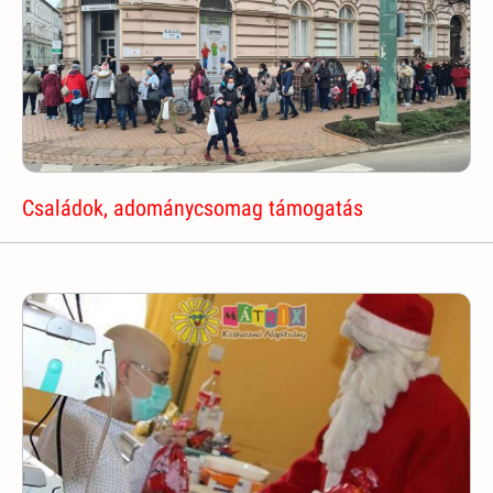
Családok, adománycsomag támogatás