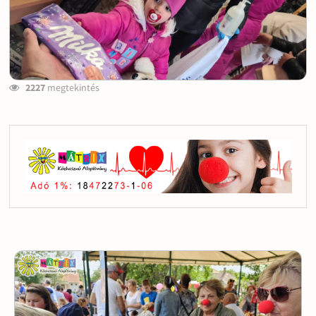
2227
megtekintés