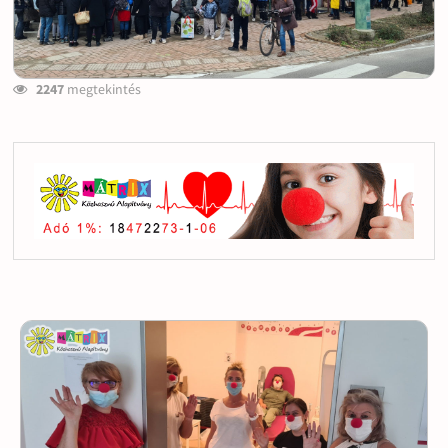
2247
megtekintés