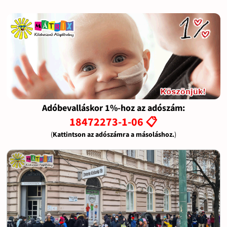
Adóbevalláskor 1%-hoz az adószám:
18472273-1-06 📋
(
Kattintson az adószámra a másoláshoz.
)