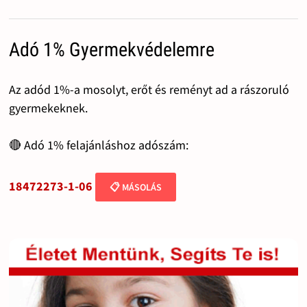
Adó 1% Gyermekvédelemre
Az adód 1%-a mosolyt, erőt és reményt ad a rászoruló
gyermekeknek.
🔴 Adó 1% felajánláshoz adószám:
18472273-1-06
📋 MÁSOLÁS