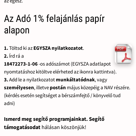
az egész.
Az Adó 1% felajánlás papír
alapon
1.
Töltsd ki az
EGYSZA nyilatkozatot
.
2.
Írd rá a
18472273-1-06
-os adószámot (EGYSZA adatlapot
nyomtatáshoz kitöltve elérheted az ikonra kattintva).
3.
Add le a nyilatkozatot
munkáltatódnak
, vagy
személyesen
, illetve
postán
május közepéig a NAV részére.
(kérdés esetén segítséget a bérszámfejtő / könyvelő tud
adni)
Ismerd meg segítő programjainkat. Segítő
támogatásodat
hálásan köszönjük!