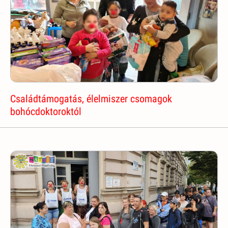
Családtámogatás, élelmiszer csomagok
bohócdoktoroktól