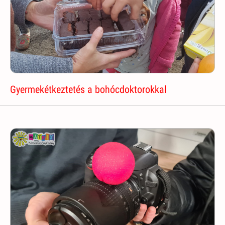
Gyermekétkeztetés a bohócdoktorokkal