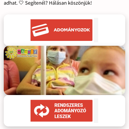
adhat. 🤍 Segítenél? Hálásan köszönjük!