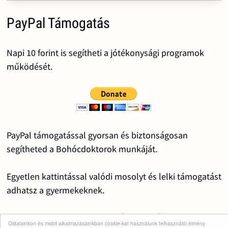
PayPal Támogatás
Napi 10 forint is segítheti a jótékonysági programok
működését.
PayPal támogatással gyorsan és biztonságosan
segítheted a Bohócdoktorok munkáját.
Egyetlen kattintással valódi mosolyt és lelki támogatást
adhatsz a gyermekeknek.
Alkalmilag vagy rendszerességgel segítheted Te is a
Oldalainkon és mobil alkalmazásainkban cookie-kat használunk felhasználói élmény