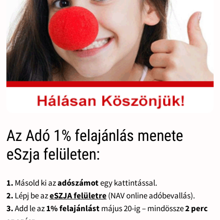
Az Adó 1% felajánlás menete
eSzja felületen:
1.
Másold ki az
adószámot
egy kattintással.
2.
Lépj be az
eSZJA felületre
(NAV online adóbevallás).
3.
Add le az
1% felajánlást
május 20-ig – mindössze
2 perc