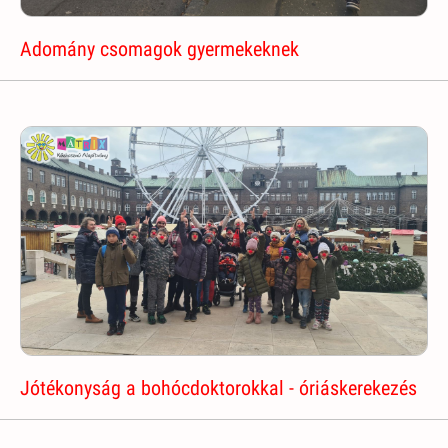
Adomány csomagok gyermekeknek
Jótékonyság a bohócdoktorokkal - óriáskerekezés