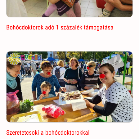
Bohócdoktorok adó 1 százalék támogatása
Szeretetcsoki a bohócdoktorokkal