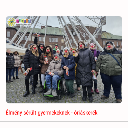
Élmény sérült gyermekeknek - óriáskerék