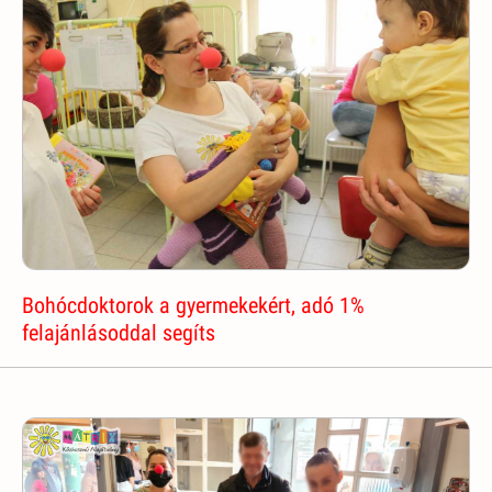
Bohócdoktorok a gyermekekért, adó 1%
felajánlásoddal segíts