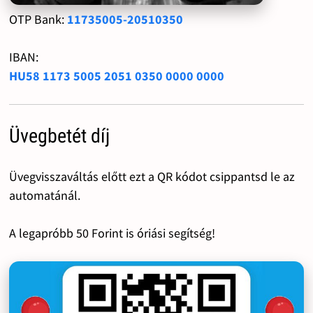
OTP Bank:
11735005-20510350
IBAN:
HU58 1173 5005 2051 0350 0000 0000
Üvegbetét díj
Üvegvisszaváltás előtt ezt a QR kódot csippantsd le az
automatánál.
A legapróbb 50 Forint is óriási segítség!