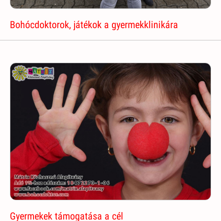
Bohócdoktorok, játékok a gyermekklinikára
Gyermekek támogatása a cél