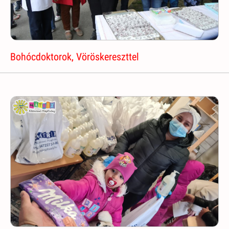
Bohócdoktorok, Vöröskereszttel