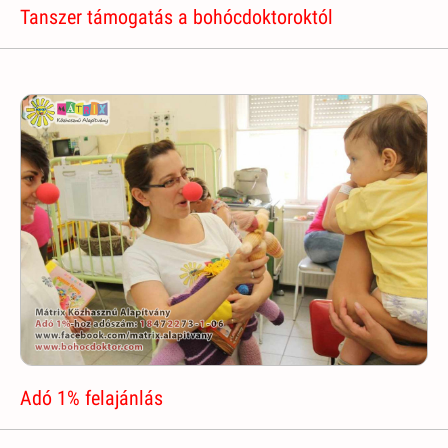
Tanszer támogatás a bohócdoktoroktól
Adó 1% felajánlás