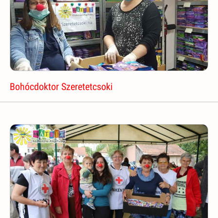
Bohócdoktor Szeretetcsoki