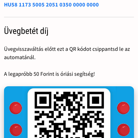
HU58 1173 5005 2051 0350 0000 0000
Üvegbetét díj
Üvegvisszaváltás előtt ezt a QR kódot csippantsd le az
automatánál.
A legapróbb 50 Forint is óriási segítség!