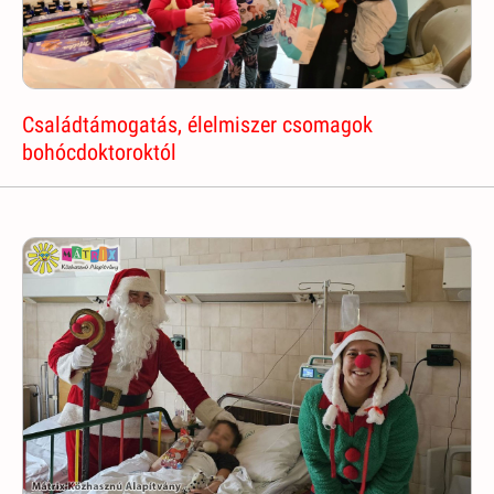
Családtámogatás, élelmiszer csomagok
bohócdoktoroktól