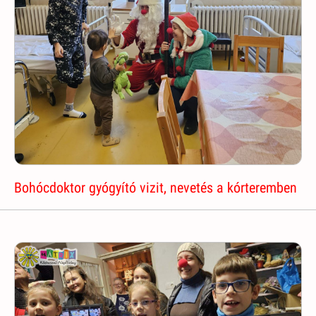
Bohócdoktor gyógyító vizit, nevetés a kórteremben