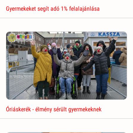
Gyermekeket segít adó 1% felalajánlása
Óriáskerék - élmény sérült gyermekeknek