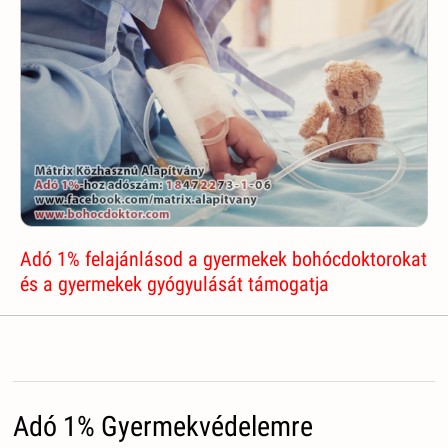
Adó 1% felajánlásod a gyermekek bohócdoktorokat
és a gyermekek gyógyulását támogatja
Adó 1% Gyermekvédelemre