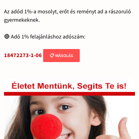
Az adód 1%-a mosolyt, erőt és reményt ad a rászoruló
gyermekeknek.
🔴 Adó 1% felajánláshoz adószám:
18472273-1-06
📋 MÁSOLÁS