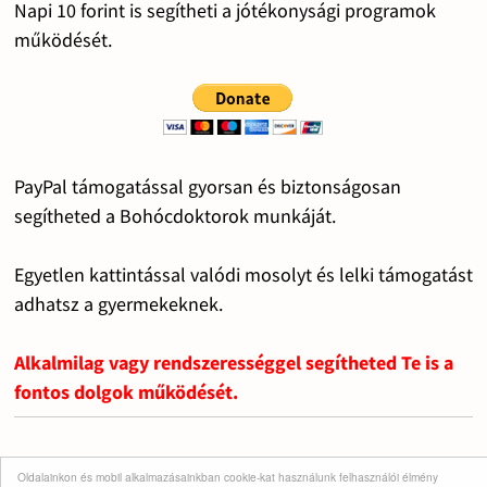
Napi 10 forint is segítheti a jótékonysági programok
működését.
PayPal támogatással gyorsan és biztonságosan
segítheted a Bohócdoktorok munkáját.
Egyetlen kattintással valódi mosolyt és lelki támogatást
adhatsz a gyermekeknek.
Alkalmilag vagy rendszerességgel segítheted Te is a
fontos dolgok működését.
Oldalainkon és mobil alkalmazásainkban cookie-kat használunk felhasználói élmény