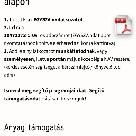
alapon
1.
Töltsd ki az
EGYSZA nyilatkozatot
.
2.
Írd rá a
18472273-1-06
-os adószámot (EGYSZA adatlapot
nyomtatáshoz kitöltve elérheted az ikonra kattintva).
3.
Add le a nyilatkozatot
munkáltatódnak
, vagy
személyesen
, illetve
postán
május közepéig a NAV részére.
(kérdés esetén segítséget a bérszámfejtő / könyvelő tud
adni)
Ismerd meg segítő programjainkat. Segítő
támogatásodat
hálásan köszönjük!
Anyagi támogatás