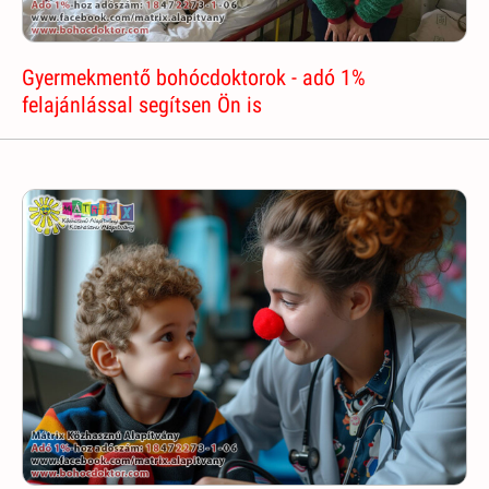
Gyermekmentő bohócdoktorok - adó 1%
felajánlással segítsen Ön is