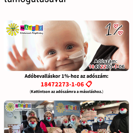
Adóbevalláskor 1%-hoz az adószám:
18472273-1-06 📋
(
Kattintson az adószámra a másoláshoz.
)