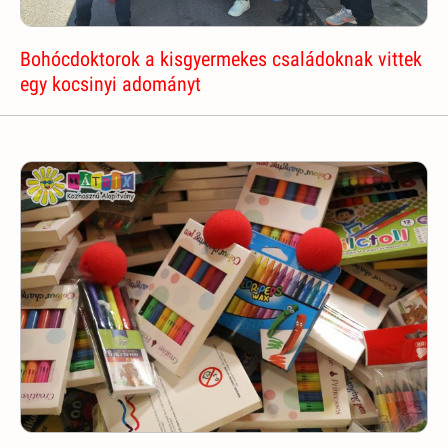
Bohócdoktorok a kisgyermekes családoknak vittek
egy kocsinyi adományt