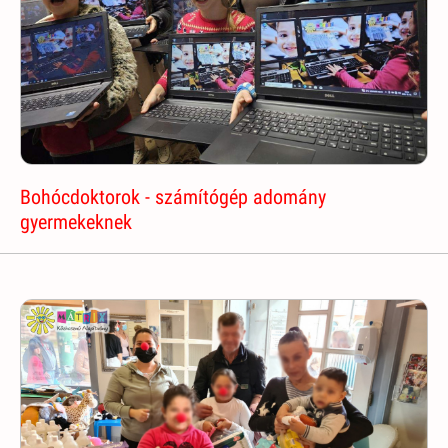
Bohócdoktorok - számítógép adomány
gyermekeknek