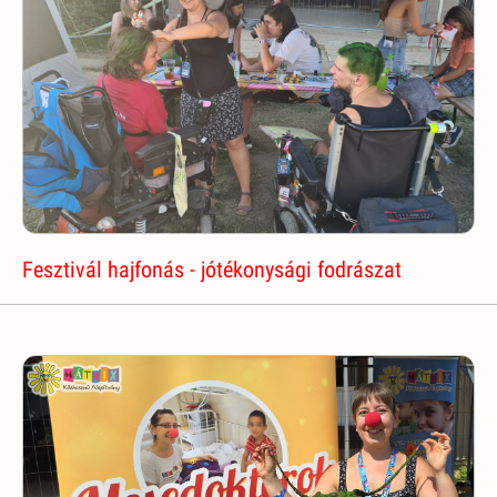
Fesztivál hajfonás - jótékonysági fodrászat