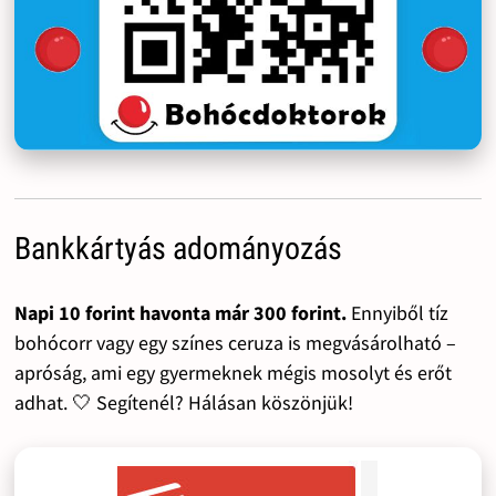
Bankkártyás adományozás
Napi 10 forint havonta már 300 forint.
Ennyiből tíz
bohócorr vagy egy színes ceruza is megvásárolható –
apróság, ami egy gyermeknek mégis mosolyt és erőt
adhat. 🤍 Segítenél? Hálásan köszönjük!