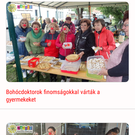
Bohócdoktorok finomságokkal várták a
gyermekeket