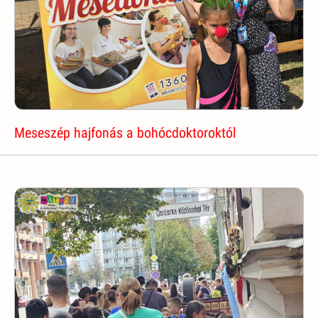
Meseszép hajfonás a bohócdoktoroktól