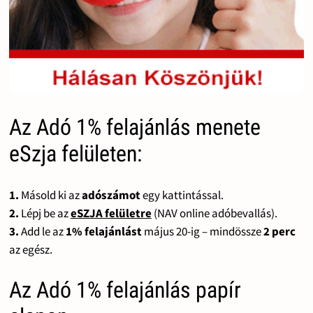
Az Adó 1% felajánlás menete
eSzja felületen:
1.
Másold ki az
adószámot
egy kattintással.
2.
Lépj be az
eSZJA felületre
(NAV online adóbevallás).
3.
Add le az
1% felajánlást
május 20-ig – mindössze
2 perc
az egész.
Az Adó 1% felajánlás papír