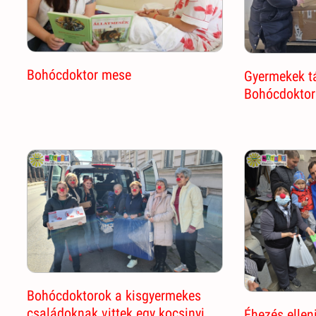
Bohócdoktor mese
Gyermekek t
Bohócdoktor
Bohócdoktorok a kisgyermekes
családoknak vittek egy kocsinyi
Éhezés ellen