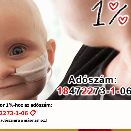
or 1%-hoz az adószám:
2273-1-06 📋
z adószámra a másoláshoz.
)