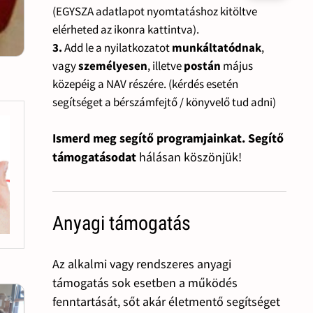
(EGYSZA adatlapot nyomtatáshoz kitöltve
elérheted az ikonra kattintva).
3.
Add le a nyilatkozatot
munkáltatódnak
,
vagy
személyesen
, illetve
postán
május
közepéig a NAV részére. (kérdés esetén
segítséget a bérszámfejtő / könyvelő tud adni)
Ismerd meg segítő programjainkat. Segítő
támogatásodat
hálásan köszönjük!
Anyagi támogatás
Az alkalmi vagy rendszeres anyagi
támogatás sok esetben a működés
fenntartását, sőt akár életmentő segítséget