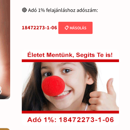
🔴 Adó 1% felajánláshoz adószám:
18472273-1-06
📋 MÁSOLÁS