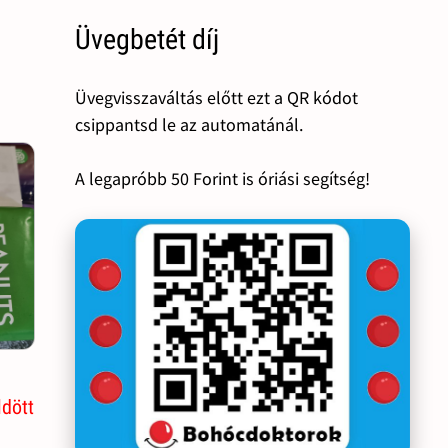
Üvegbetét díj
Üvegvisszaváltás előtt ezt a QR kódot
csippantsd le az automatánál.
A legapróbb 50 Forint is óriási segítség!
ldött