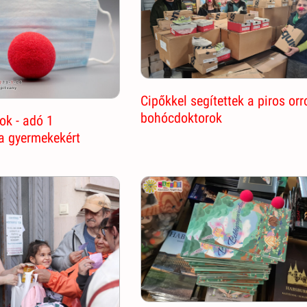
Cipőkkel segítettek a piros orr
bohócdoktorok
ok - adó 1
a gyermekekért