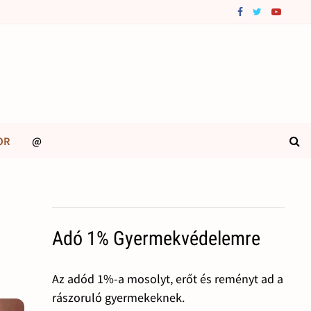
OR
@
Adó 1% Gyermekvédelemre
Az adód 1%-a mosolyt, erőt és reményt ad a
rászoruló gyermekeknek.