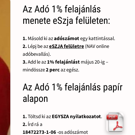
Az Adó 1% felajánlás
menete eSzja felületen:
1.
Másold ki az
adószámot
egy kattintással.
2.
Lépj be az
eSZJA felületre
(NAV online
adóbevallás).
3.
Add le az
1% felajánlást
május 20-ig –
mindössze
2 perc
az egész.
Az Adó 1% felajánlás papír
alapon
1.
Töltsd ki az
EGYSZA nyilatkozatot
.
2.
Írd rá a
18472273-1-06
-os adószámot