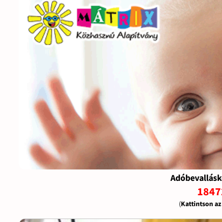
Adóbevallásk
1847
(
Kattintson a