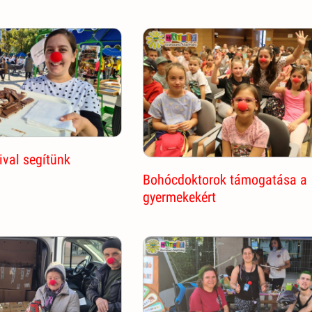
ival segítünk
Bohócdoktorok támogatása a
gyermekekért