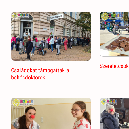
Szeretetcsok
Családokat támogattak a
bohócdoktorok