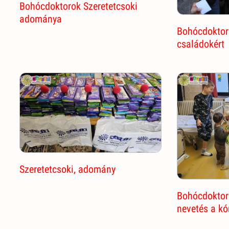
Bohócdoktorok Szeretetcsoki
adománya
Bohócdoktor
családokért
Szeretetcsoki, adomány
Bohócdoktor 
nevetés a k