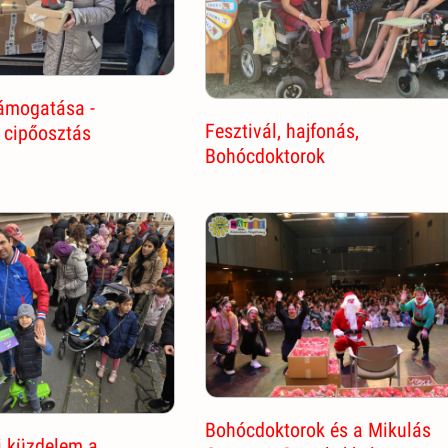
ámogatása -
Fesztivál, hajfonás,
 cipőosztás
Bohócdoktorok
Bohócdoktorok és a Mikulás
i küzdelem a