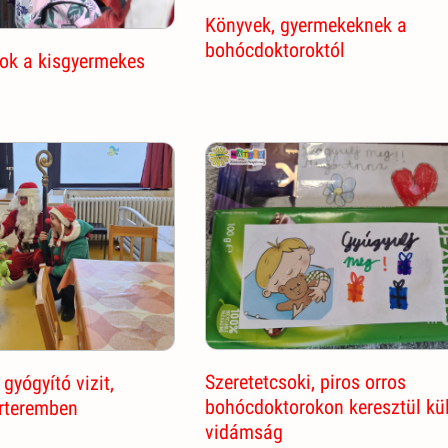
Könyvek, gyermekeknek a
bohócdoktoroktól
ok a kisgyermekes
Szeretetcsoki, piros orros
gyógyító vizit,
bohócdoktorokon keresztül kü
órteremben
vidámság