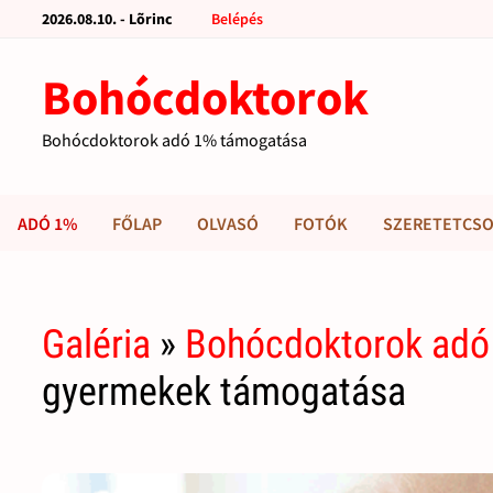
2026.08.10. - Lõrinc
Belépés
Bohócdoktorok
Bohócdoktorok adó 1% támogatása
ADÓ 1%
FŐLAP
OLVASÓ
FOTÓK
SZERETETCSO
Galéria
»
Bohócdoktorok adó
gyermekek támogatása