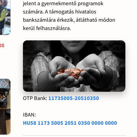
jelent a gyermekmentő programok
számára. A támogatás hivatalos
bankszámlára érkezik, átlátható módon
kerül felhasználásra.
os
OTP Bank:
11735005-20510350
IBAN:
HU58 1173 5005 2051 0350 0000 0000