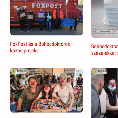
FoxPost és a Bohócdoktorok
Bohócdoktor
közös projekt
százalékkal 