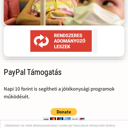
PayPal Támogatás
Napi 10 forint is segítheti a jótékonysági programok
működését.
Oldalainkon és mobil alkalmazásainkban cookie-kat használunk felhasználói élmény