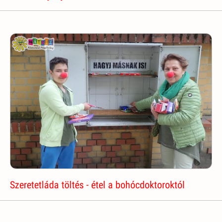
Szeretetláda töltés - étel a bohócdoktoroktól