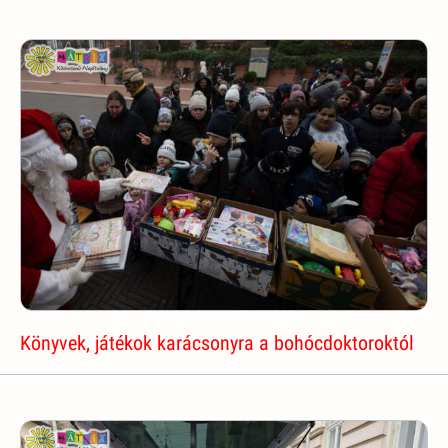
Könyvek, játékok karácsonyra a bohócdoktoroktól