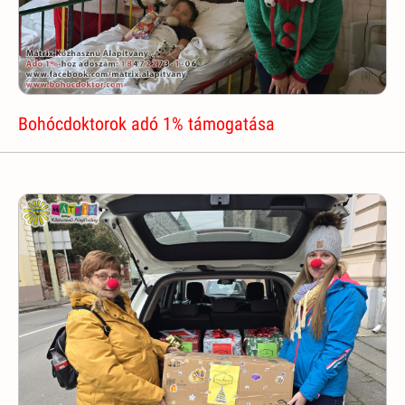
Bohócdoktorok adó 1% támogatása