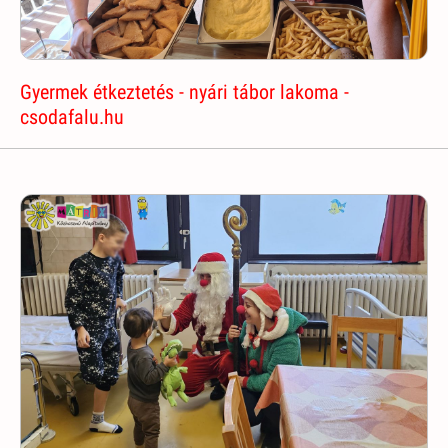
Gyermek étkeztetés - nyári tábor lakoma -
csodafalu.hu