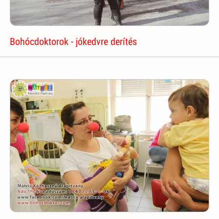
Bohócdoktorok - jókedvre derítés