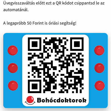
Üvegvisszaváltás előtt ezt a QR kódot csippantsd le az
automatánál.
A legapróbb 50 Forint is óriási segítség!