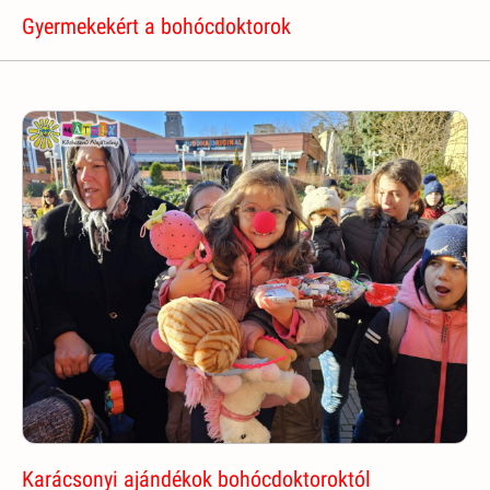
Gyermekekért a bohócdoktorok
Karácsonyi ajándékok bohócdoktoroktól