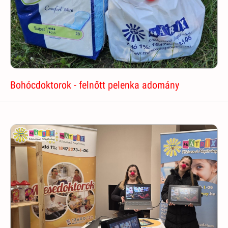
Bohócdoktorok - felnőtt pelenka adomány