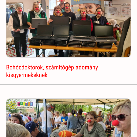
Bohócdoktorok, számítógép adomány
kisgyermekeknek