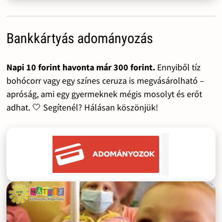
Bankkártyás adományozás
Napi 10 forint havonta már 300 forint.
Ennyiből tíz
bohócorr vagy egy színes ceruza is megvásárolható –
apróság, ami egy gyermeknek mégis mosolyt és erőt
adhat. 🤍 Segítenél? Hálásan köszönjük!