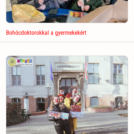
Bohócdoktorokkal a gyermekekért