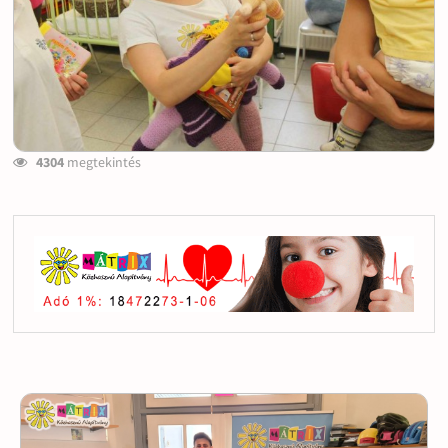
4304
megtekintés