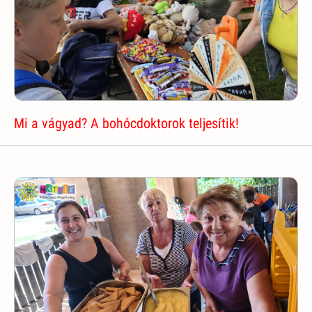
Mi a vágyad? A bohócdoktorok teljesítik!