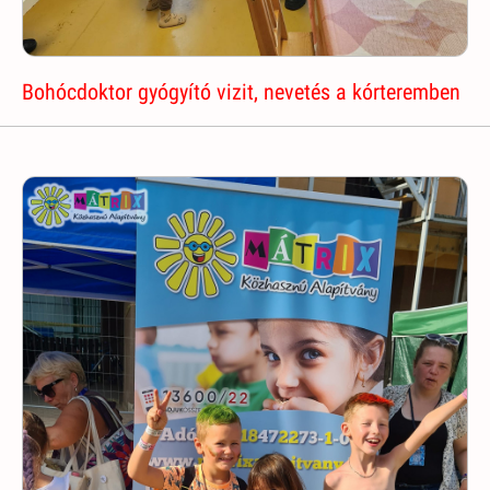
Bohócdoktor gyógyító vizit, nevetés a kórteremben