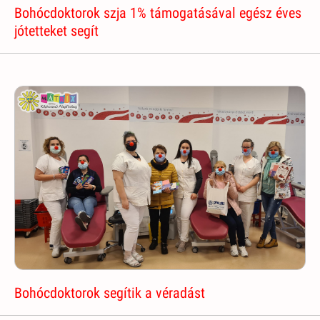
Bohócdoktorok szja 1% támogatásával egész éves
jótetteket segít
Bohócdoktorok segítik a véradást