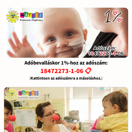
Adóbevalláskor 1%-hoz az adószám:
18472273-1-06 📋
(
Kattintson az adószámra a másoláshoz.
)