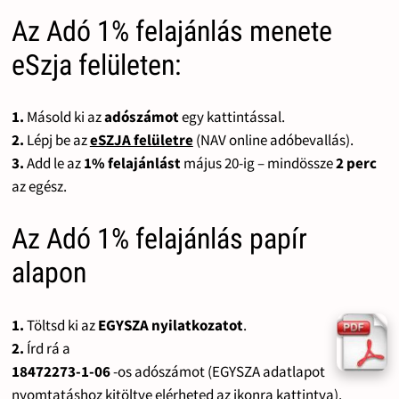
Az Adó 1% felajánlás menete
eSzja felületen:
1.
Másold ki az
adószámot
egy kattintással.
2.
Lépj be az
eSZJA felületre
(NAV online adóbevallás).
3.
Add le az
1% felajánlást
május 20-ig – mindössze
2 perc
az egész.
Az Adó 1% felajánlás papír
alapon
1.
Töltsd ki az
EGYSZA nyilatkozatot
.
2.
Írd rá a
18472273-1-06
-os adószámot (EGYSZA adatlapot
nyomtatáshoz kitöltve elérheted az ikonra kattintva).