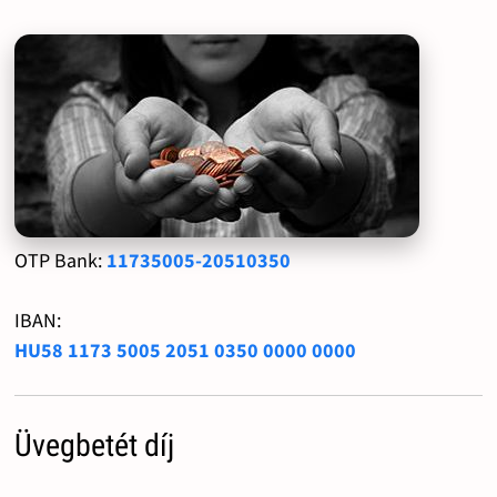
OTP Bank:
11735005-20510350
IBAN:
HU58 1173 5005 2051 0350 0000 0000
Üvegbetét díj