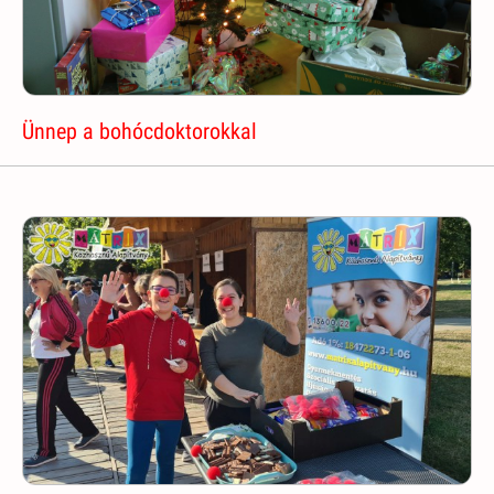
Ünnep a bohócdoktorokkal