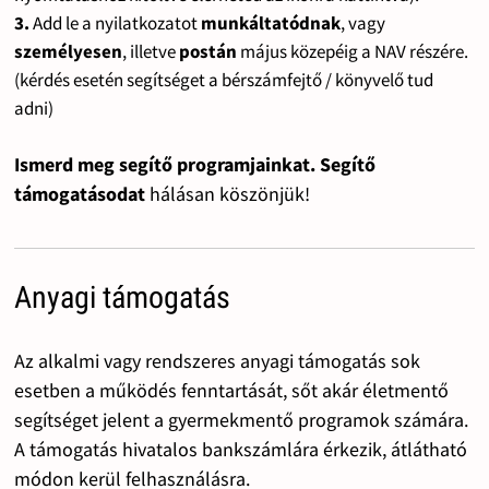
3.
Add le a nyilatkozatot
munkáltatódnak
, vagy
személyesen
, illetve
postán
május közepéig a NAV részére.
(kérdés esetén segítséget a bérszámfejtő / könyvelő tud
adni)
Ismerd meg segítő programjainkat. Segítő
támogatásodat
hálásan köszönjük!
Anyagi támogatás
Az alkalmi vagy rendszeres anyagi támogatás sok
esetben a működés fenntartását, sőt akár életmentő
segítséget jelent a gyermekmentő programok számára.
A támogatás hivatalos bankszámlára érkezik, átlátható
módon kerül felhasználásra.