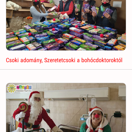
Csoki adomány, Szeretetcsoki a bohócdoktoroktól