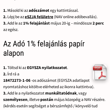
1.
Másold ki az
adószámot
egy kattintással.
2.
Lépj be az
eSZJA felületre
(NAV online adóbevallás).
3.
Add le az
1% felajánlást
május 20-ig – mindössze
2 perc
az egész.
Az Adó 1% felajánlás papír
alapon
1.
Töltsd ki az
EGYSZA nyilatkozatot
.
2.
Írd rá a
18472273-1-06
-os adószámot (EGYSZA adatlapot
nyomtatáshoz kitöltve elérheted az ikonra kattintva).
3.
Add le a nyilatkozatot
munkáltatódnak
, vagy
személyesen
, illetve
postán
május közepéig a NAV részére.
(kérdés esetén segítséget a bérszámfejtő / könyvelő tud