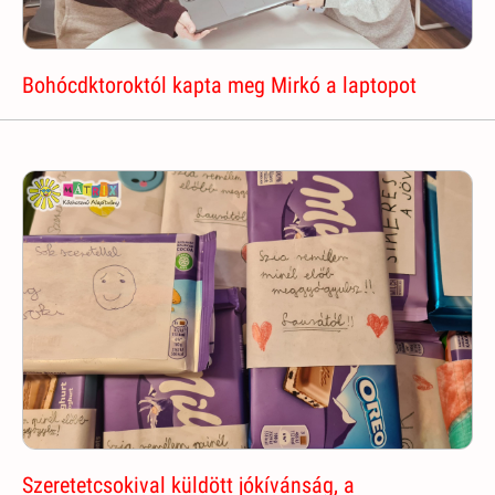
Bohócdktoroktól kapta meg Mirkó a laptopot
Szeretetcsokival küldött jókívánság, a