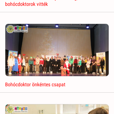
bohócdoktorok vitték
Bohócdoktor önkéntes csapat