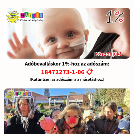
Adóbevalláskor 1%-hoz az adószám:
18472273-1-06 📋
(
Kattintson az adószámra a másoláshoz.
)