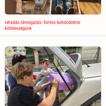
véradás támogatás: fontos bohócdoktor
kötelességünk