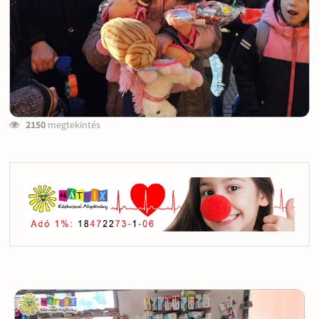
2150
megtekintés