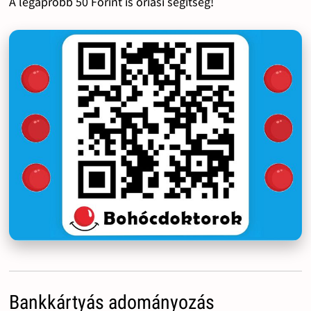
A legapróbb 50 Forint is óriási segítség!
Bankkártyás adományozás