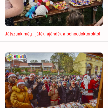
Játszunk még - játék, ajándék a bohócdoktoroktól