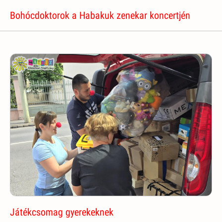
Bohócdoktorok a Habakuk zenekar koncertjén
Játékcsomag gyerekeknek