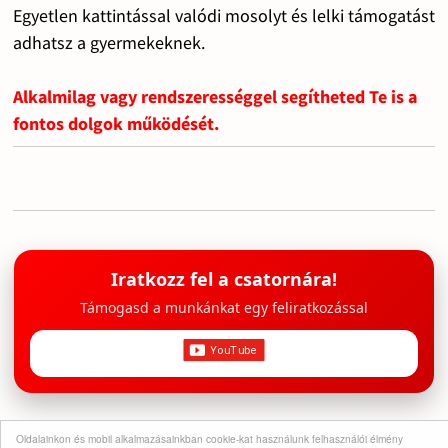
Egyetlen kattintással valódi mosolyt és lelki támogatást
adhatsz a gyermekeknek.
Alkalmilag vagy rendszerességgel segítheted Te is a
fontos dolgok működését.
Iratkozz fel a csatornára!
Támogasd a munkánkat egy feliratkozással
Oldalainkon és mobil alkalmazásainkban cookie-kat használunk felhasználói élmény