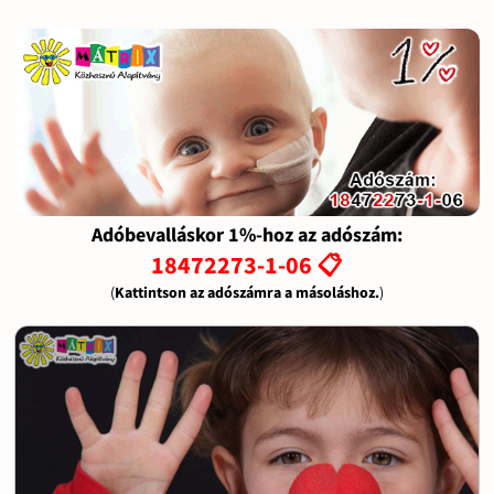
Adóbevalláskor 1%-hoz az adószám:
18472273-1-06 📋
(
Kattintson az adószámra a másoláshoz.
)