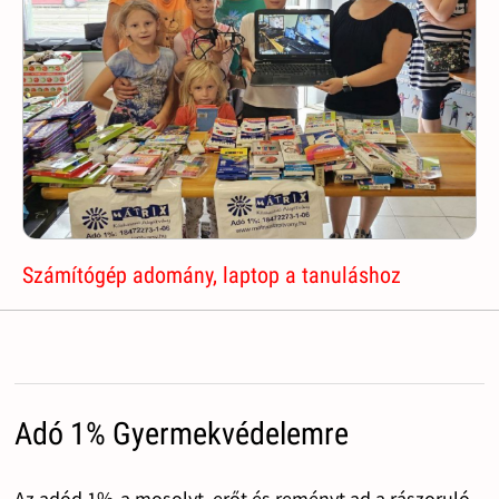
Számítógép adomány, laptop a tanuláshoz
Adó 1% Gyermekvédelemre
Az adód 1%-a mosolyt, erőt és reményt ad a rászoruló