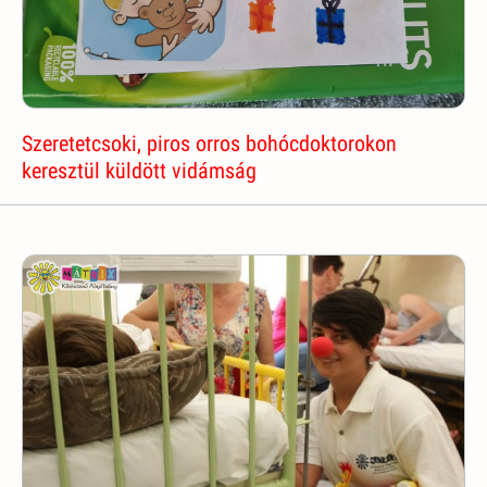
Szeretetcsoki, piros orros bohócdoktorokon
keresztül küldött vidámság