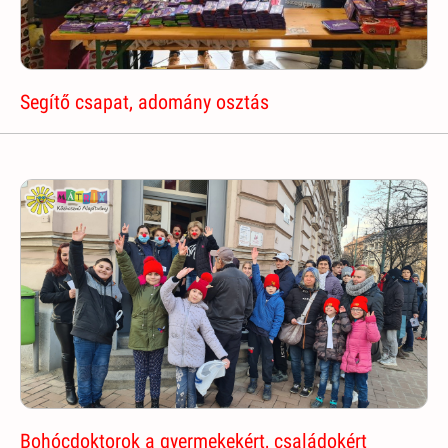
Segítő csapat, adomány osztás
Bohócdoktorok a gyermekekért, családokért