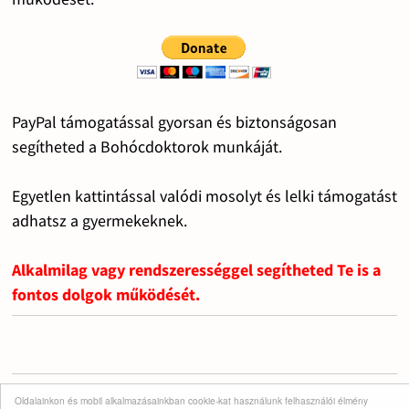
PayPal támogatással gyorsan és biztonságosan
segítheted a Bohócdoktorok munkáját.
Egyetlen kattintással valódi mosolyt és lelki támogatást
adhatsz a gyermekeknek.
Alkalmilag vagy rendszerességgel segítheted Te is a
fontos dolgok működését.
Oldalainkon és mobil alkalmazásainkban cookie-kat használunk felhasználói élmény