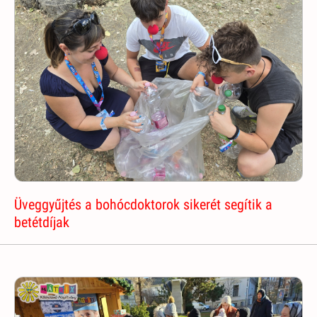
Üveggyűjtés a bohócdoktorok sikerét segítik a
betétdíjak