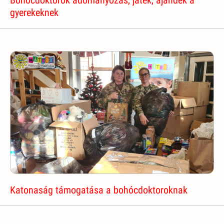
Bohócdoktorok adományozás, játék, ajándék a
gyerekeknek
Katonaság támogatása a bohócdoktoroknak