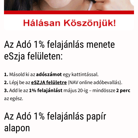
Az Adó 1% felajánlás menete
eSzja felületen:
1.
Másold ki az
adószámot
egy kattintással.
2.
Lépj be az
eSZJA felületre
(NAV online adóbevallás).
3.
Add le az
1% felajánlást
május 20-ig – mindössze
2 perc
az egész.
Az Adó 1% felajánlás papír
alapon