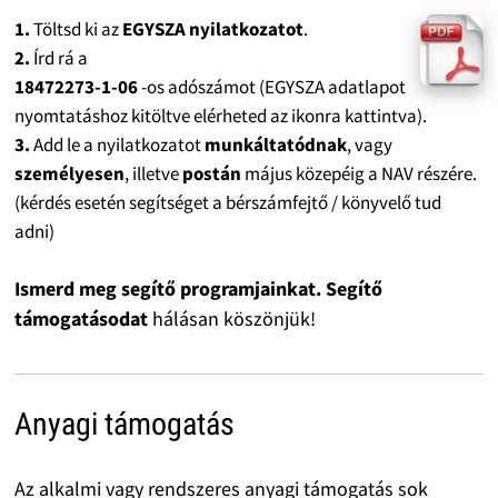
1.
Töltsd ki az
EGYSZA nyilatkozatot
.
2.
Írd rá a
18472273-1-06
-os adószámot (EGYSZA adatlapot
nyomtatáshoz kitöltve elérheted az ikonra kattintva).
3.
Add le a nyilatkozatot
munkáltatódnak
, vagy
személyesen
, illetve
postán
május közepéig a NAV részére.
(kérdés esetén segítséget a bérszámfejtő / könyvelő tud
adni)
Ismerd meg segítő programjainkat. Segítő
támogatásodat
hálásan köszönjük!
Anyagi támogatás
Az alkalmi vagy rendszeres anyagi támogatás sok