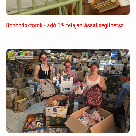
Bohócdoktorok - adó 1% felajánlással segíthetsz