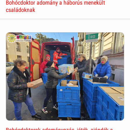
Bohócdoktor adomány a háborús menekült
családoknak