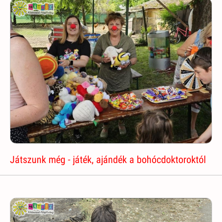
Játszunk még - játék, ajándék a bohócdoktoroktól