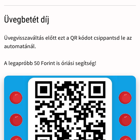
Üvegbetét díj
Üvegvisszaváltás előtt ezt a QR kódot csippantsd le az
automatánál.
A legapróbb 50 Forint is óriási segítség!