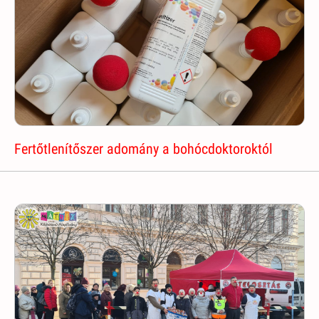
Fertőtlenítőszer adomány a bohócdoktoroktól