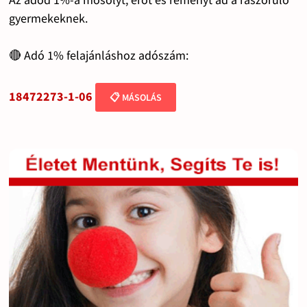
gyermekeknek.
🔴 Adó 1% felajánláshoz adószám:
18472273-1-06
📋 MÁSOLÁS