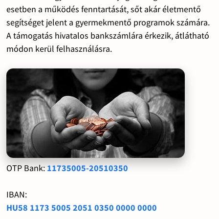
esetben a működés fenntartását, sőt akár életmentő
segítséget jelent a gyermekmentő programok számára.
A támogatás hivatalos bankszámlára érkezik, átlátható
módon kerül felhasználásra.
OTP Bank:
11735005-20510350
IBAN:
HU58 1173 5005 2051 0350 0000 0000