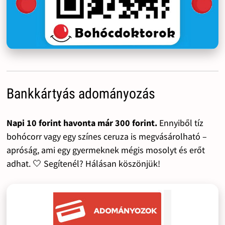
Bankkártyás adományozás
Napi 10 forint havonta már 300 forint.
Ennyiből tíz
bohócorr vagy egy színes ceruza is megvásárolható –
apróság, ami egy gyermeknek mégis mosolyt és erőt
adhat. 🤍 Segítenél? Hálásan köszönjük!