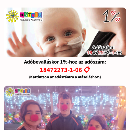
Adóbevalláskor 1%-hoz az adószám:
18472273-1-06 📋
(
Kattintson az adószámra a másoláshoz.
)