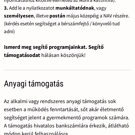
nyomtatáshoz kitöltve elérheted az ikonra kattintva).
3.
Add le a nyilatkozatot
munkáltatódnak
, vagy
személyesen
, illetve
postán
május közepéig a NAV részére.
(kérdés esetén segítséget a bérszámfejtő / könyvelő tud
adni)
Ismerd meg segítő programjainkat. Segítő
támogatásodat
hálásan köszönjük!
Anyagi támogatás
Az alkalmi vagy rendszeres anyagi támogatás sok
esetben a működés fenntartását, sőt akár életmentő
segítséget jelent a gyermekmentő programok számára.
A támogatás hivatalos bankszámlára érkezik, átlátható
módon kerül felhasználásra.