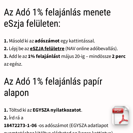
Az Adó 1% felajánlás menete
eSzja felületen:
1.
Másold ki az
adószámot
egy kattintással.
2.
Lépj be az
eSZJA felületre
(NAV online adóbevallás).
3.
Add le az
1% felajánlást
május 20-ig – mindössze
2 perc
az egész.
Az Adó 1% felajánlás papír
alapon
1.
Töltsd ki az
EGYSZA nyilatkozatot
.
2.
Írd rá a
18472273-1-06
-os adószámot (EGYSZA adatlapot