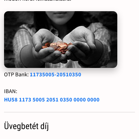
OTP Bank:
11735005-20510350
IBAN:
HU58 1173 5005 2051 0350 0000 0000
Üvegbetét díj