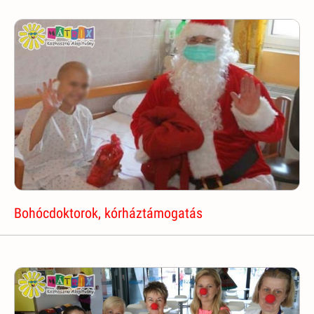
Bohócdoktorok, kórháztámogatás