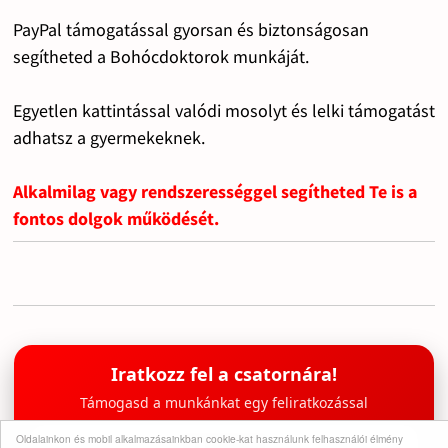
PayPal támogatással gyorsan és biztonságosan
segítheted a Bohócdoktorok munkáját.
Egyetlen kattintással valódi mosolyt és lelki támogatást
adhatsz a gyermekeknek.
Alkalmilag vagy rendszerességgel segítheted Te is a
fontos dolgok működését.
Iratkozz fel a csatornára!
Támogasd a munkánkat egy feliratkozással
Oldalainkon és mobil alkalmazásainkban cookie-kat használunk felhasználói élmény