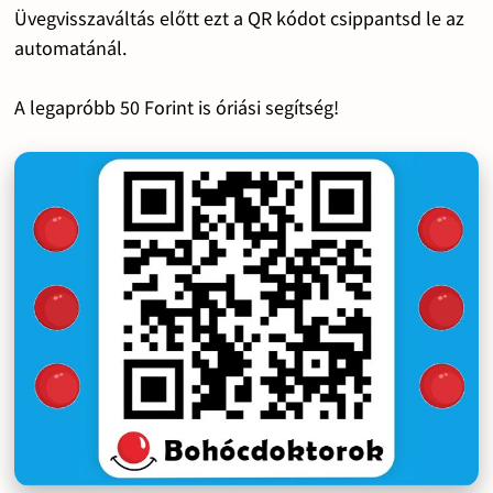
Üvegvisszaváltás előtt ezt a QR kódot csippantsd le az
automatánál.
A legapróbb 50 Forint is óriási segítség!