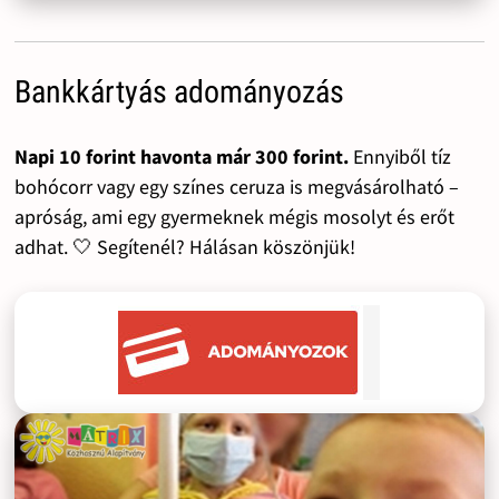
Bankkártyás adományozás
Napi 10 forint havonta már 300 forint.
Ennyiből tíz
bohócorr vagy egy színes ceruza is megvásárolható –
apróság, ami egy gyermeknek mégis mosolyt és erőt
adhat. 🤍 Segítenél? Hálásan köszönjük!