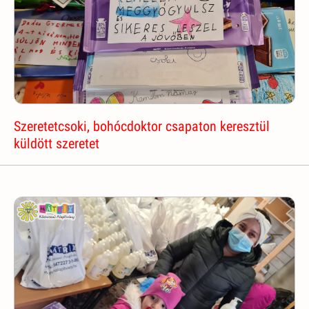
Szeretetcsoki, bohócdoktor csapaton keresztül
küldött szeretet