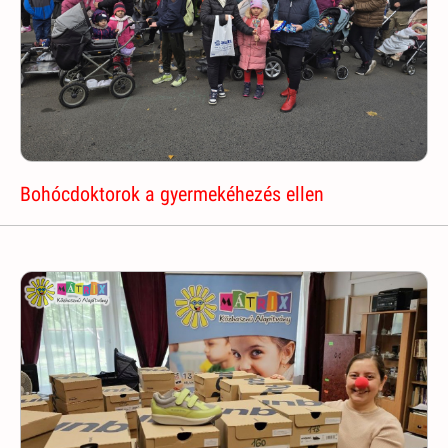
Bohócdoktorok a gyermekéhezés ellen