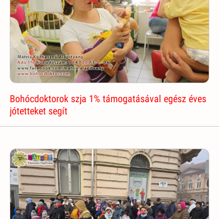
Bohócdoktorok szja 1% támogatásával egész éves
jótetteket segít