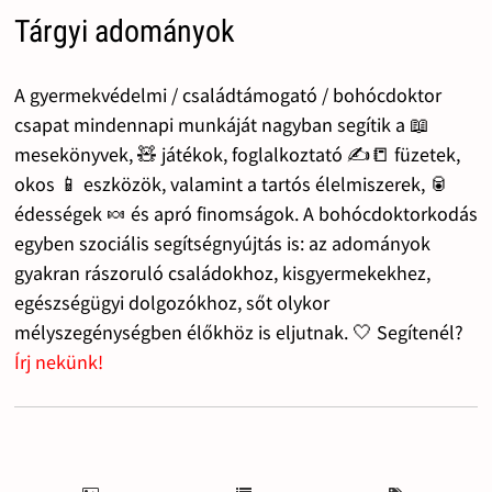
Tárgyi adományok
A gyermekvédelmi / családtámogató / bohócdoktor
csapat mindennapi munkáját nagyban segítik a 📖
mesekönyvek, 🧸 játékok, foglalkoztató ✍️📒 füzetek,
okos 📱 eszközök, valamint a tartós élelmiszerek, 🥫
édességek 🍬 és apró finomságok. A bohócdoktorkodás
egyben szociális segítségnyújtás is: az adományok
gyakran rászoruló családokhoz, kisgyermekekhez,
egészségügyi dolgozókhoz, sőt olykor
mélyszegénységben élőkhöz is eljutnak. 🤍 Segítenél?
Írj nekünk!