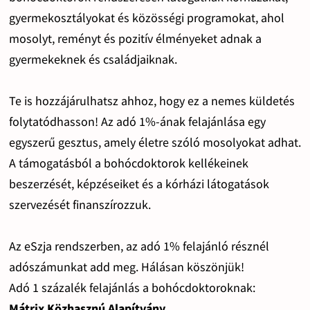
gyermekosztályokat és közösségi programokat, ahol
mosolyt, reményt és pozitív élményeket adnak a
gyermekeknek és családjaiknak.
Te is hozzájárulhatsz ahhoz, hogy ez a nemes küldetés
folytatódhasson! Az adó 1%-ának felajánlása egy
egyszerű gesztus, amely életre szóló mosolyokat adhat.
A támogatásból a bohócdoktorok kellékeinek
beszerzését, képzéseiket és a kórházi látogatások
szervezését finanszírozzuk.
Az eSzja rendszerben, az adó 1% felajánló résznél
adószámunkat add meg. Hálásan köszönjük!
Adó 1 százalék felajánlás a bohócdoktoroknak:
Mátrix Közhasznú Alapítvány