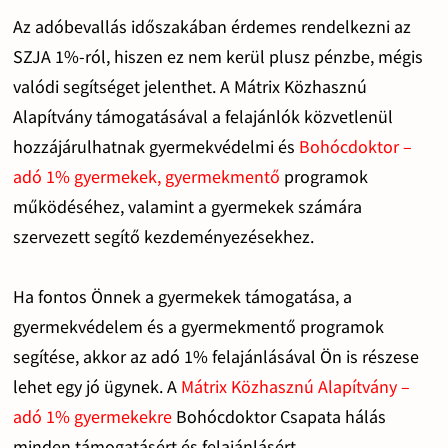
Az adóbevallás időszakában érdemes rendelkezni az
SZJA 1%-ról, hiszen ez nem kerül plusz pénzbe, mégis
valódi segítséget jelenthet. A Mátrix Közhasznú
Alapítvány támogatásával a felajánlók közvetlenül
hozzájárulhatnak gyermekvédelmi és
Bohócdoktor –
adó 1% gyermekek, gyermekmentő
programok
működéséhez, valamint a gyermekek számára
szervezett segítő kezdeményezésekhez.
Ha fontos Önnek a gyermekek támogatása, a
gyermekvédelem és a gyermekmentő programok
segítése, akkor az adó 1% felajánlásával Ön is részese
lehet egy jó ügynek. A
Mátrix Közhasznú Alapítvány –
adó 1% gyermekekre
Bohócdoktor Csapata hálás
minden támogatásért és felajánlásért.