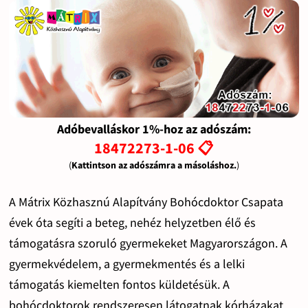
Adóbevalláskor 1%-hoz az adószám:
18472273-1-06 📋
(
Kattintson az adószámra a másoláshoz.
)
A Mátrix Közhasznú Alapítvány Bohócdoktor Csapata
évek óta segíti a beteg, nehéz helyzetben élő és
támogatásra szoruló gyermekeket Magyarországon. A
gyermekvédelem, a gyermekmentés és a lelki
támogatás kiemelten fontos küldetésük. A
bohócdoktorok rendszeresen látogatnak kórházakat,