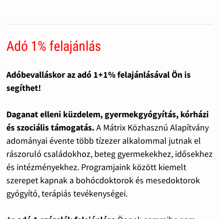
Adó 1% felajánlás
Adóbevalláskor az adó 1+1% felajánlásával Ön is
segíthet!
Daganat elleni küzdelem, gyermekgyógyítás, kórházi
és szociális támogatás.
A Mátrix Közhasznú Alapítvány
adományai évente több tízezer alkalommal jutnak el
rászoruló családokhoz, beteg gyermekekhez, idősekhez
és intézményekhez. Programjaink között kiemelt
szerepet kapnak a bohócdoktorok és mesedoktorok
gyógyító, terápiás tevékenységei.