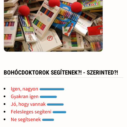
BOHÓCDOKTOROK SEGÍTENEK?! - SZERINTED?!
Igen, nagyon
Gyakran igen
Jó, hogy vannak
Felesleges segíteni
Ne segítsenek