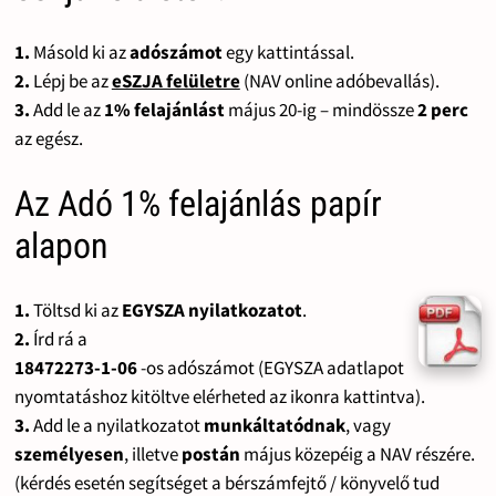
1.
Másold ki az
adószámot
egy kattintással.
2.
Lépj be az
eSZJA felületre
(NAV online adóbevallás).
3.
Add le az
1% felajánlást
május 20-ig – mindössze
2 perc
az egész.
Az Adó 1% felajánlás papír
alapon
1.
Töltsd ki az
EGYSZA nyilatkozatot
.
2.
Írd rá a
18472273-1-06
-os adószámot (EGYSZA adatlapot
nyomtatáshoz kitöltve elérheted az ikonra kattintva).
3.
Add le a nyilatkozatot
munkáltatódnak
, vagy
személyesen
, illetve
postán
május közepéig a NAV részére.
(kérdés esetén segítséget a bérszámfejtő / könyvelő tud