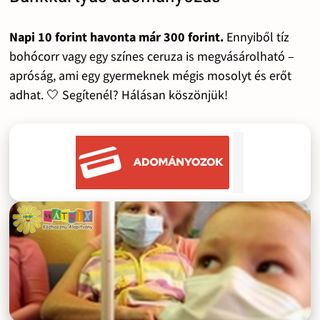
Napi 10 forint havonta már 300 forint.
Ennyiből tíz
bohócorr vagy egy színes ceruza is megvásárolható –
apróság, ami egy gyermeknek mégis mosolyt és erőt
adhat. 🤍 Segítenél? Hálásan köszönjük!