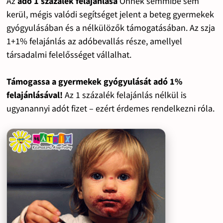
Az
adó 1 százalék felajánlása
Önnek semmibe sem
kerül, mégis valódi segítséget jelent a beteg gyermekek
gyógyulásában és a nélkülözők támogatásában. Az szja
1+1% felajánlás az adóbevallás része, amellyel
társadalmi felelősséget vállalhat.
Támogassa a gyermekek gyógyulását adó 1%
felajánlásával!
Az 1 százalék felajánlás nélkül is
ugyanannyi adót fizet – ezért érdemes rendelkezni róla.