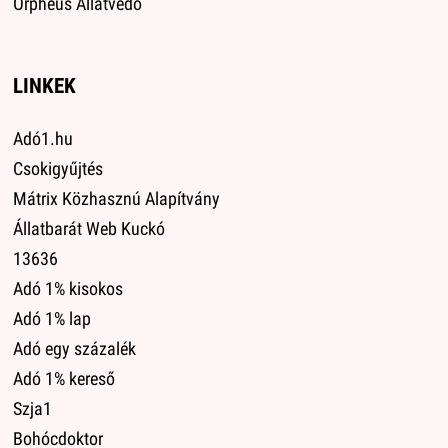
Orpheus Állatvédő
LINKEK
Adó1.hu
Csokigyűjtés
Mátrix Közhasznú Alapítvány
Állatbarát Web Kuckó
13636
Adó 1% kisokos
Adó 1% lap
Adó egy százalék
Adó 1% kereső
Szja1
Bohócdoktor