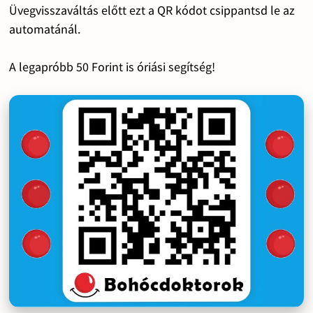
Üvegvisszaváltás előtt ezt a QR kódot csippantsd le az
automatánál.
A legapróbb 50 Forint is óriási segítség!