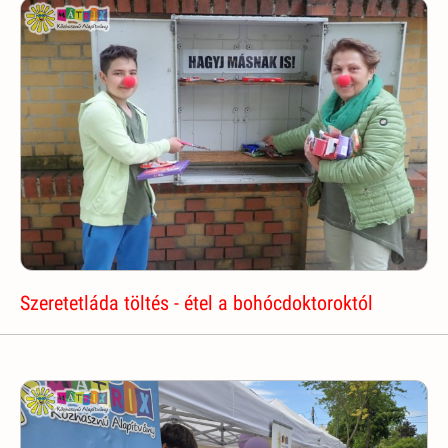
Szeretetláda töltés - étel a bohócdoktoroktól