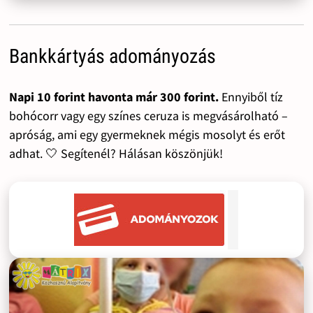
Bankkártyás adományozás
Napi 10 forint havonta már 300 forint.
Ennyiből tíz
bohócorr vagy egy színes ceruza is megvásárolható –
apróság, ami egy gyermeknek mégis mosolyt és erőt
adhat. 🤍 Segítenél? Hálásan köszönjük!