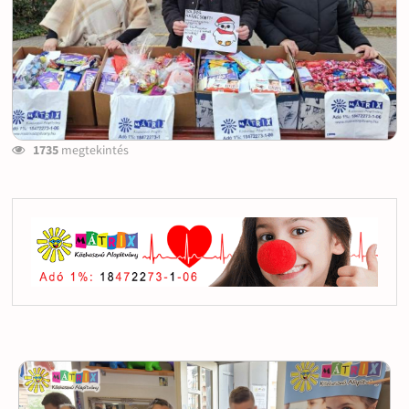
1735
megtekintés