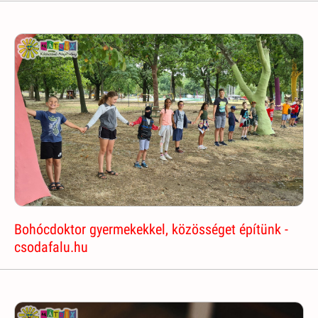
Bohócdoktor gyermekekkel, közösséget építünk -
csodafalu.hu