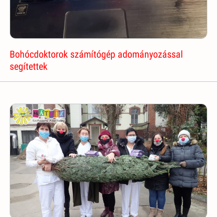
Bohócdoktorok számítógép adományozással
segítettek