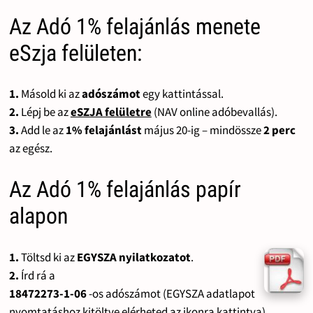
Az Adó 1% felajánlás menete
eSzja felületen:
1.
Másold ki az
adószámot
egy kattintással.
2.
Lépj be az
eSZJA felületre
(NAV online adóbevallás).
3.
Add le az
1% felajánlást
május 20-ig – mindössze
2 perc
az egész.
Az Adó 1% felajánlás papír
alapon
1.
Töltsd ki az
EGYSZA nyilatkozatot
.
2.
Írd rá a
18472273-1-06
-os adószámot (EGYSZA adatlapot
nyomtatáshoz kitöltve elérheted az ikonra kattintva).