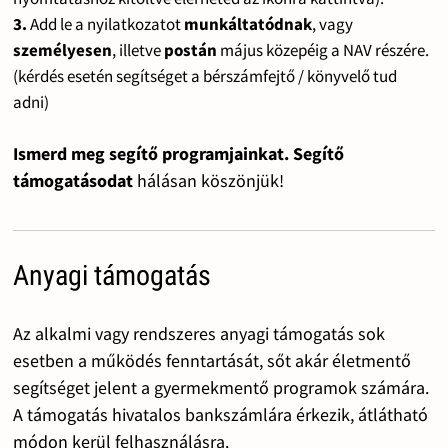
3.
Add le a nyilatkozatot
munkáltatódnak
, vagy
személyesen
, illetve
postán
május közepéig a NAV részére.
(kérdés esetén segítséget a bérszámfejtő / könyvelő tud
adni)
Ismerd meg segítő programjainkat. Segítő
támogatásodat
hálásan köszönjük!
Anyagi támogatás
Az alkalmi vagy rendszeres anyagi támogatás sok
esetben a működés fenntartását, sőt akár életmentő
segítséget jelent a gyermekmentő programok számára.
A támogatás hivatalos bankszámlára érkezik, átlátható
módon kerül felhasználásra.