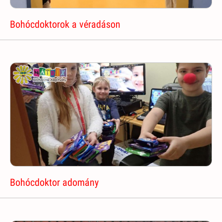
Bohócdoktorok a véradáson
Bohócdoktor adomány