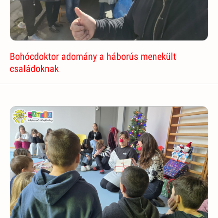
Bohócdoktor adomány a háborús menekült
családoknak