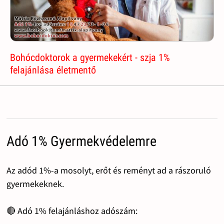
Bohócdoktorok a gyermekekért - szja 1%
felajánlása életmentő
Adó 1% Gyermekvédelemre
Az adód 1%-a mosolyt, erőt és reményt ad a rászoruló
gyermekeknek.
🔴 Adó 1% felajánláshoz adószám: