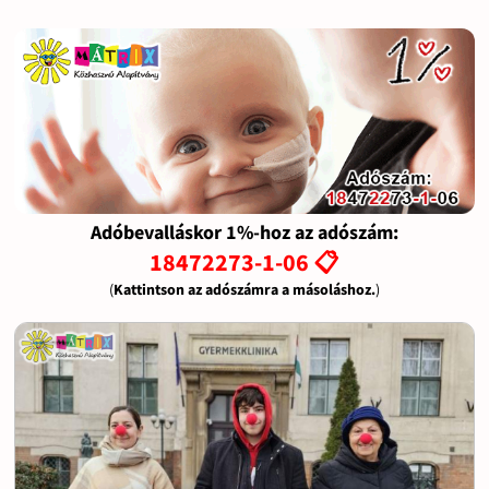
Adóbevalláskor 1%-hoz az adószám:
18472273-1-06 📋
(
Kattintson az adószámra a másoláshoz.
)