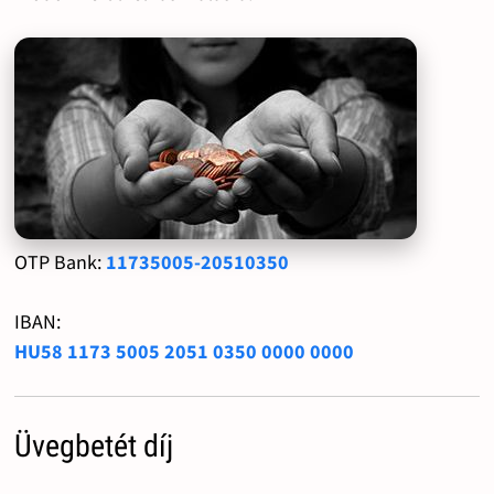
OTP Bank:
11735005-20510350
IBAN:
HU58 1173 5005 2051 0350 0000 0000
Üvegbetét díj