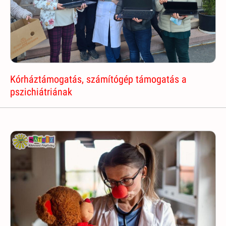
Kórháztámogatás, számítógép támogatás a
pszichiátriának