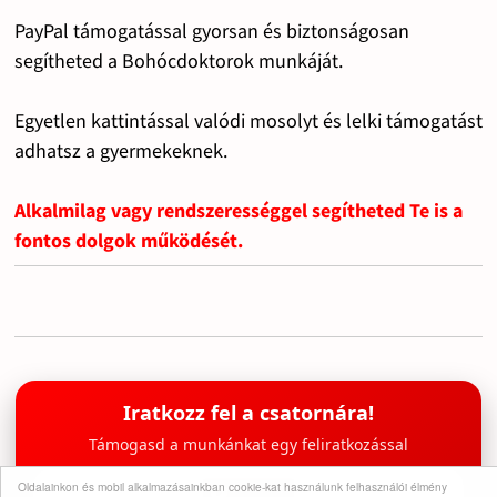
PayPal támogatással gyorsan és biztonságosan
segítheted a Bohócdoktorok munkáját.
Egyetlen kattintással valódi mosolyt és lelki támogatást
adhatsz a gyermekeknek.
Alkalmilag vagy rendszerességgel segítheted Te is a
fontos dolgok működését.
Iratkozz fel a csatornára!
Támogasd a munkánkat egy feliratkozással
Oldalainkon és mobil alkalmazásainkban cookie-kat használunk felhasználói élmény