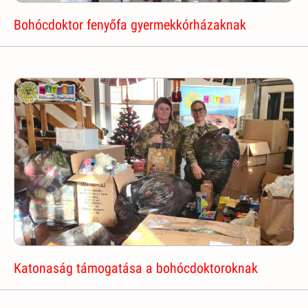
Bohócdoktor fenyőfa gyermekkórházaknak
Katonaság támogatása a bohócdoktoroknak