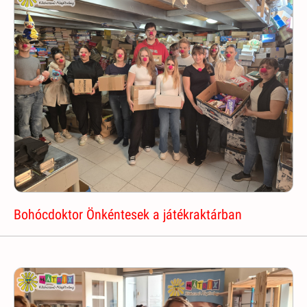
Bohócdoktor Önkéntesek a játékraktárban