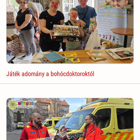
Játék adomány a bohócdoktoroktól