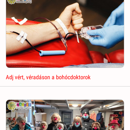
Adj vért, véradáson a bohócdoktorok