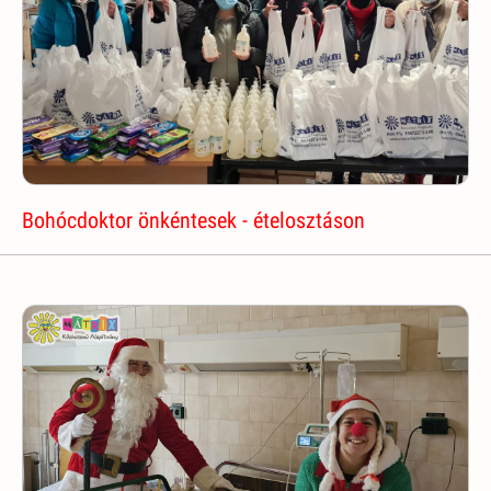
Bohócdoktor önkéntesek - ételosztáson