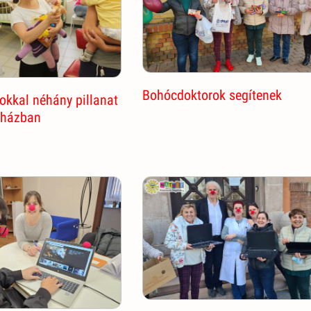
Bohócdoktorok segítenek
kkal néhány pillanat
rházban