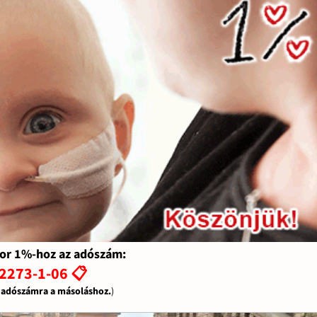
or 1%-hoz az adószám:
2273-1-06 📋
z adószámra a másoláshoz.
)