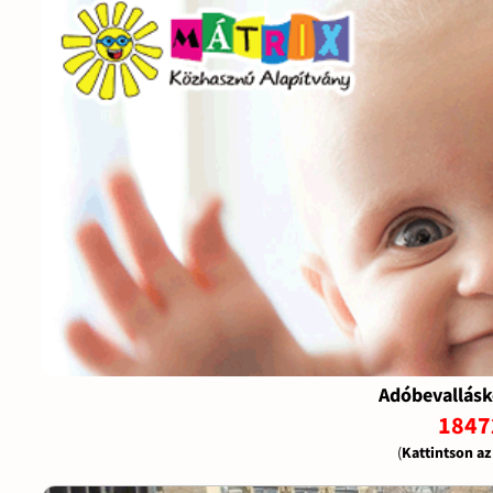
Adóbevallásk
1847
(
Kattintson a