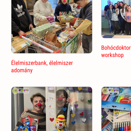
Bohócdoktor 
workshop
Élelmiszerbank, élelmiszer
adomány