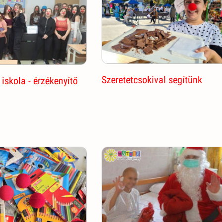
Szeretetcsokival segítünk
iskola - érzékenyítő