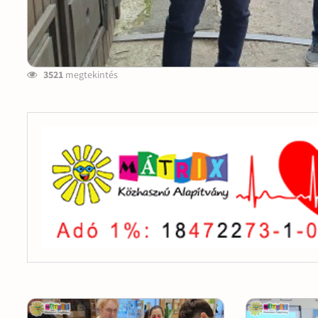
3521
megtekintés