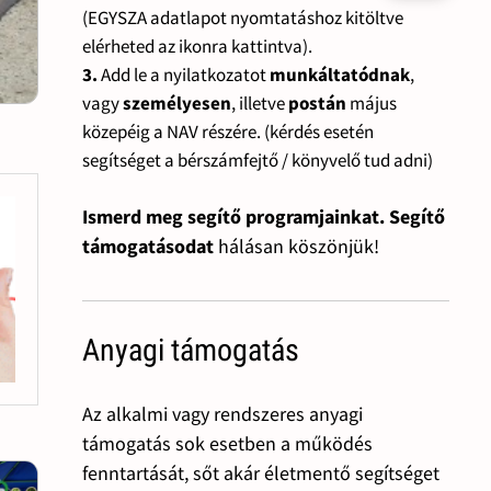
(EGYSZA adatlapot nyomtatáshoz kitöltve
elérheted az ikonra kattintva).
3.
Add le a nyilatkozatot
munkáltatódnak
,
vagy
személyesen
, illetve
postán
május
közepéig a NAV részére. (kérdés esetén
segítséget a bérszámfejtő / könyvelő tud adni)
Ismerd meg segítő programjainkat. Segítő
támogatásodat
hálásan köszönjük!
Anyagi támogatás
Az alkalmi vagy rendszeres anyagi
támogatás sok esetben a működés
fenntartását, sőt akár életmentő segítséget