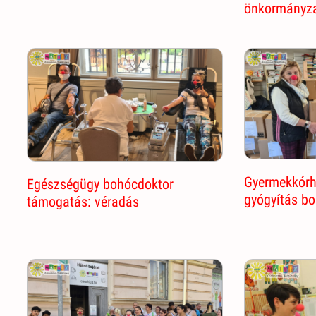
önkormányza
Gyermekkórh
Egészségügy bohócdoktor
gyógyítás b
támogatás: véradás