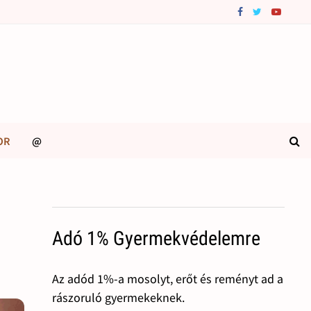
OR
@
Adó 1% Gyermekvédelemre
Az adód 1%-a mosolyt, erőt és reményt ad a
rászoruló gyermekeknek.