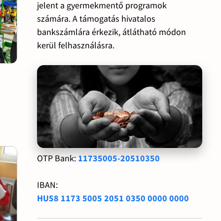
jelent a gyermekmentő programok
számára. A támogatás hivatalos
bankszámlára érkezik, átlátható módon
kerül felhasználásra.
OTP Bank:
11735005-20510350
IBAN:
HU58 1173 5005 2051 0350 0000 0000