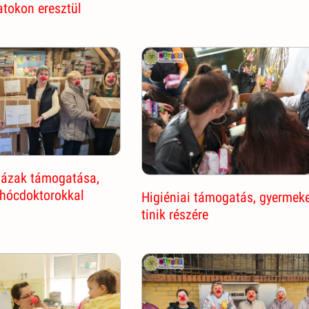
tokon eresztül
ázak támogatása,
ohócdoktorokkal
Higiéniai támogatás, gyermeke
tinik részére