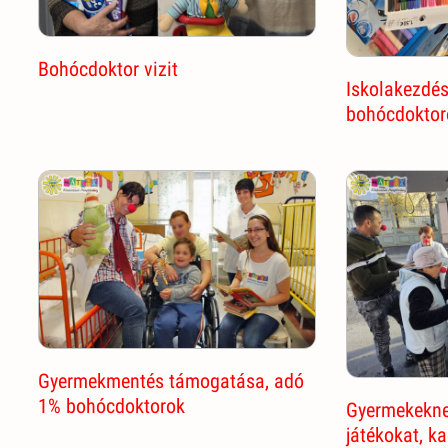
Bohócdoktor vizit
Iskolakezdé
bohócdoktor
Gyermekmentés támogatása, adó
1% bohócdoktorok
Gyermekekne
játékokat, k