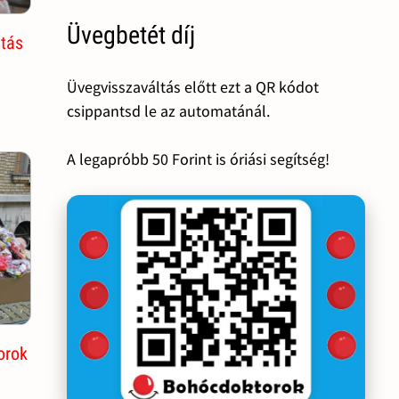
Üvegbetét díj
tás
Üvegvisszaváltás előtt ezt a QR kódot
csippantsd le az automatánál.
A legapróbb 50 Forint is óriási segítség!
orok