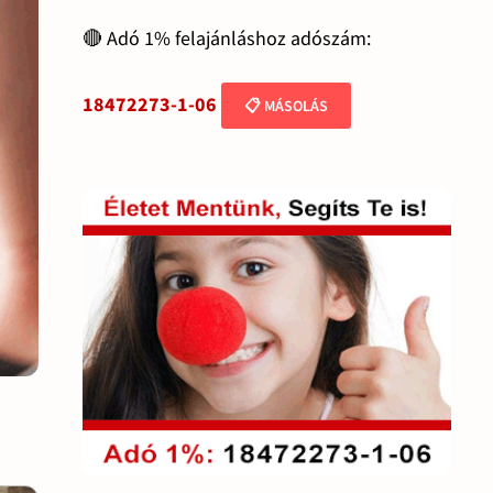
🔴 Adó 1% felajánláshoz adószám:
18472273-1-06
📋 MÁSOLÁS