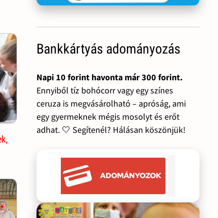
Bankkártyás adományozás
Napi 10 forint havonta már 300 forint.
Ennyiből tíz bohócorr vagy egy színes
ceruza is megvásárolható – apróság, ami
egy gyermeknek mégis mosolyt és erőt
adhat. 🤍 Segítenél? Hálásan köszönjük!
k,