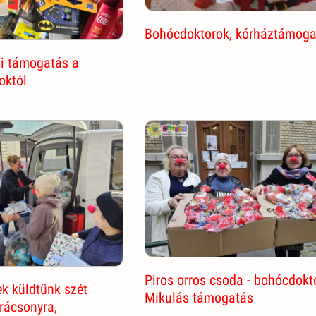
Bohócdoktorok, kórháztámoga
si támogatás a
októl
Piros orros csoda - bohócdokt
k küldtünk szét
Mikulás támogatás
arácsonyra,