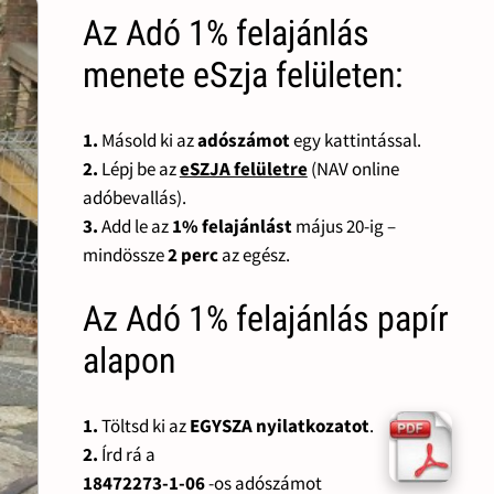
Az Adó 1% felajánlás
menete eSzja felületen:
1.
Másold ki az
adószámot
egy kattintással.
2.
Lépj be az
eSZJA felületre
(NAV online
adóbevallás).
3.
Add le az
1% felajánlást
május 20-ig –
mindössze
2 perc
az egész.
Az Adó 1% felajánlás papír
alapon
1.
Töltsd ki az
EGYSZA nyilatkozatot
.
2.
Írd rá a
18472273-1-06
-os adószámot