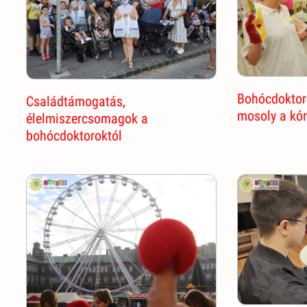
Bohócdoktoro
Családtámogatás,
mosoly a kó
élelmiszercsomagok a
bohócdoktoroktól