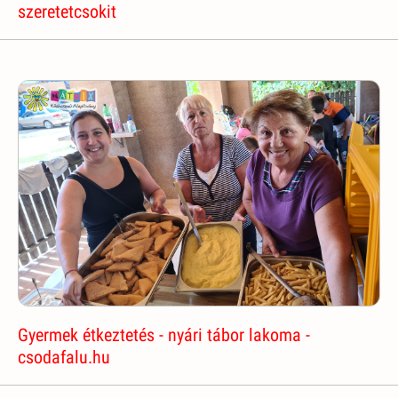
szeretetcsokit
Gyermek étkeztetés - nyári tábor lakoma -
csodafalu.hu