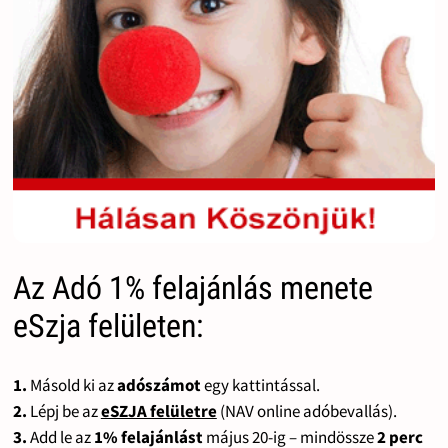
Az Adó 1% felajánlás menete
eSzja felületen:
1.
Másold ki az
adószámot
egy kattintással.
2.
Lépj be az
eSZJA felületre
(NAV online adóbevallás).
3.
Add le az
1% felajánlást
május 20-ig – mindössze
2 perc