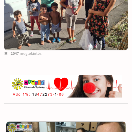
2047
megtekintés