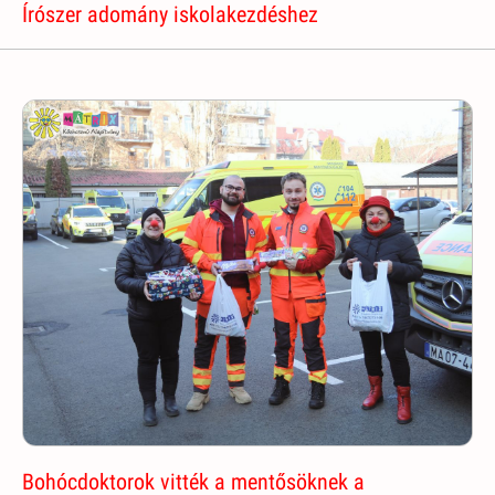
Írószer adomány iskolakezdéshez
Bohócdoktorok vitték a mentősöknek a