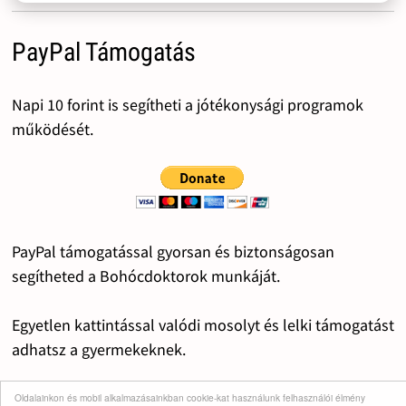
PayPal Támogatás
Napi 10 forint is segítheti a jótékonysági programok
működését.
PayPal támogatással gyorsan és biztonságosan
segítheted a Bohócdoktorok munkáját.
Egyetlen kattintással valódi mosolyt és lelki támogatást
adhatsz a gyermekeknek.
Alkalmilag vagy rendszerességgel segítheted Te is a
Oldalainkon és mobil alkalmazásainkban cookie-kat használunk felhasználói élmény