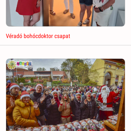
Véradó bohócdoktor csapat