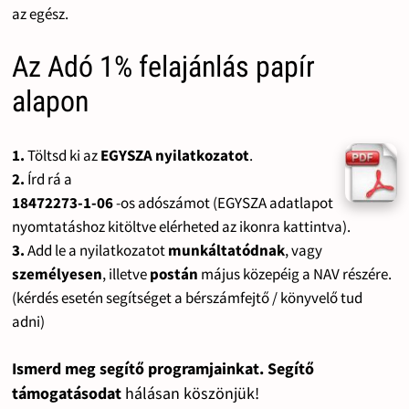
az egész.
Az Adó 1% felajánlás papír
alapon
1.
Töltsd ki az
EGYSZA nyilatkozatot
.
2.
Írd rá a
18472273-1-06
-os adószámot (EGYSZA adatlapot
nyomtatáshoz kitöltve elérheted az ikonra kattintva).
3.
Add le a nyilatkozatot
munkáltatódnak
, vagy
személyesen
, illetve
postán
május közepéig a NAV részére.
(kérdés esetén segítséget a bérszámfejtő / könyvelő tud
adni)
Ismerd meg segítő programjainkat. Segítő
támogatásodat
hálásan köszönjük!