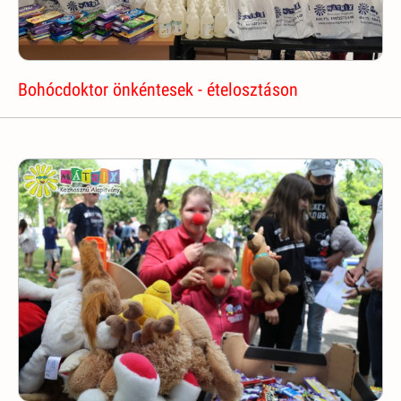
Bohócdoktor önkéntesek - ételosztáson