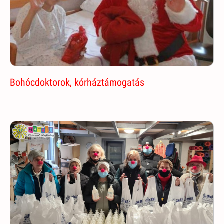
Bohócdoktorok, kórháztámogatás