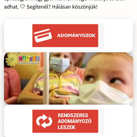
adhat. 🤍 Segítenél? Hálásan köszönjük!