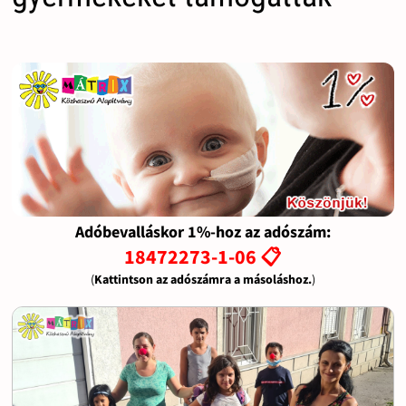
Adóbevalláskor 1%-hoz az adószám:
18472273-1-06 📋
(
Kattintson az adószámra a másoláshoz.
)