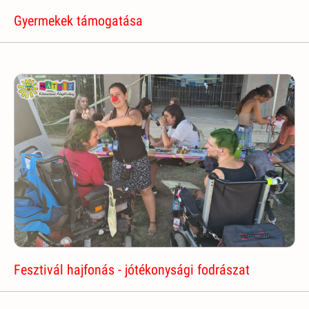
Gyermekek támogatása
Fesztivál hajfonás - jótékonysági fodrászat