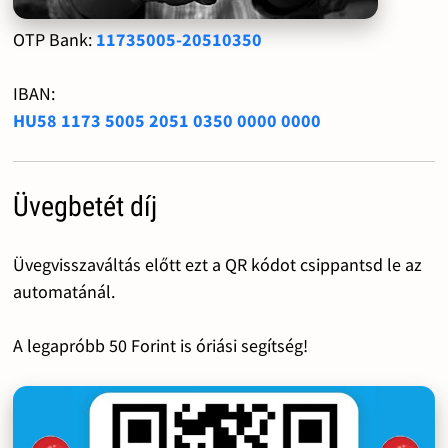
OTP Bank:
11735005-20510350
IBAN:
HU58 1173 5005 2051 0350 0000 0000
Üvegbetét díj
Üvegvisszaváltás előtt ezt a QR kódot csippantsd le az
automatánál.
A legapróbb 50 Forint is óriási segítség!