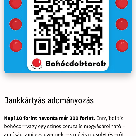
Bankkártyás adományozás
Napi 10 forint havonta már 300 forint.
Ennyiből tíz
bohócorr vagy egy színes ceruza is megvásárolható –
apróság, ami egy gyermeknek mégis mosolyt és erőt