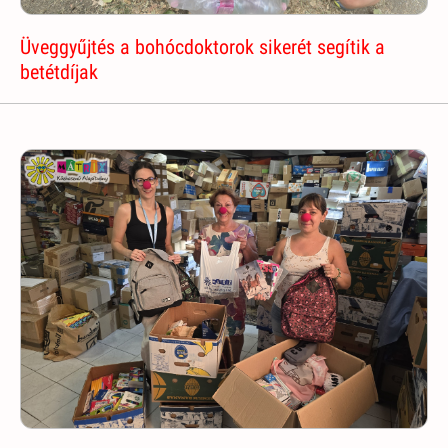
Üveggyűjtés a bohócdoktorok sikerét segítik a
betétdíjak