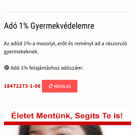
Adó 1% Gyermekvédelemre
Az adód 1%-a mosolyt, erőt és reményt ad a rászoruló
gyermekeknek.
🔴 Adó 1% felajánláshoz adószám:
18472273-1-06
📋 MÁSOLÁS