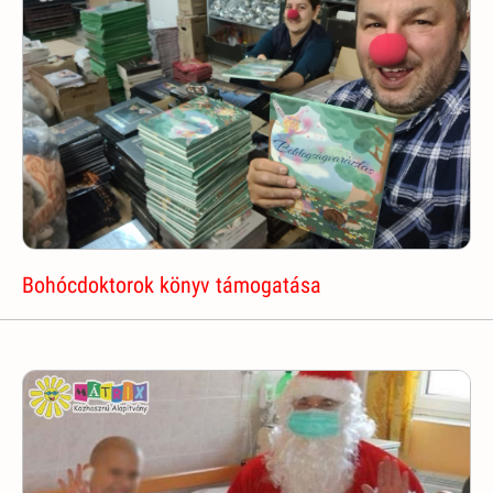
Bohócdoktorok könyv támogatása