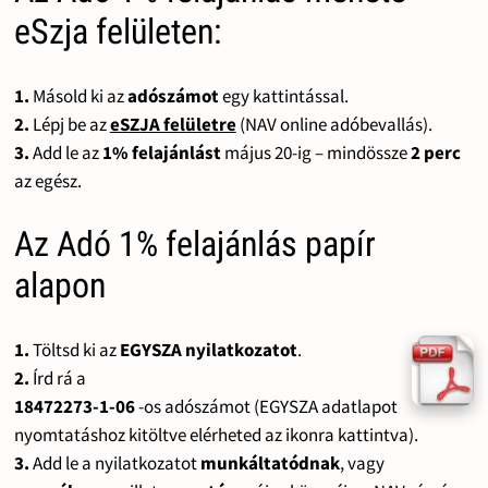
eSzja felületen:
1.
Másold ki az
adószámot
egy kattintással.
2.
Lépj be az
eSZJA felületre
(NAV online adóbevallás).
3.
Add le az
1% felajánlást
május 20-ig – mindössze
2 perc
az egész.
Az Adó 1% felajánlás papír
alapon
1.
Töltsd ki az
EGYSZA nyilatkozatot
.
2.
Írd rá a
18472273-1-06
-os adószámot (EGYSZA adatlapot
nyomtatáshoz kitöltve elérheted az ikonra kattintva).
3.
Add le a nyilatkozatot
munkáltatódnak
, vagy