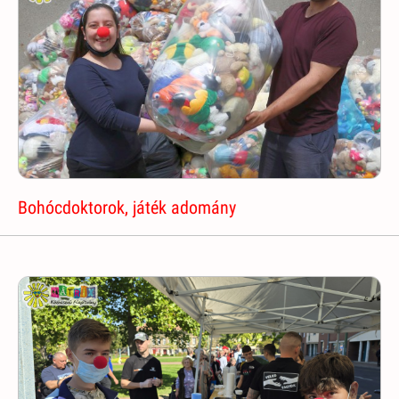
Bohócdoktorok, játék adomány