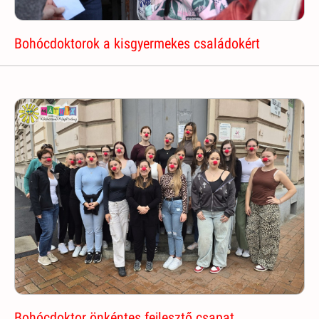
Bohócdoktorok a kisgyermekes családokért
Bohócdoktor önkéntes fejlesztő csapat