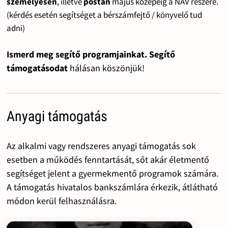
személyesen
, illetve
postán
május közepéig a NAV részére.
(kérdés esetén segítséget a bérszámfejtő / könyvelő tud
adni)
Ismerd meg segítő programjainkat. Segítő
támogatásodat
hálásan köszönjük!
Anyagi támogatás
Az alkalmi vagy rendszeres anyagi támogatás sok
esetben a működés fenntartását, sőt akár életmentő
segítséget jelent a gyermekmentő programok számára.
A támogatás hivatalos bankszámlára érkezik, átlátható
módon kerül felhasználásra.