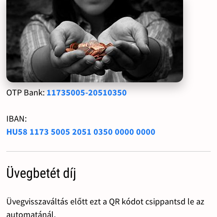
OTP Bank:
11735005-20510350
IBAN:
HU58 1173 5005 2051 0350 0000 0000
Üvegbetét díj
Üvegvisszaváltás előtt ezt a QR kódot csippantsd le az
automatánál.