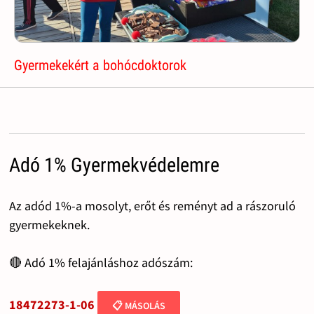
Gyermekekért a bohócdoktorok
Adó 1% Gyermekvédelemre
Az adód 1%-a mosolyt, erőt és reményt ad a rászoruló
gyermekeknek.
🔴 Adó 1% felajánláshoz adószám:
18472273-1-06
📋 MÁSOLÁS