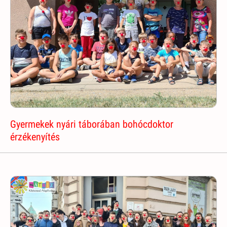
Gyermekek nyári táborában bohócdoktor
érzékenyítés