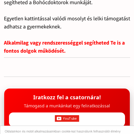
segítheted a Bohócdoktorok munkáját.
Egyetlen kattintással valódi mosolyt és lelki támogatást
adhatsz a gyermekeknek.
Alkalmilag vagy rendszerességgel segítheted Te is a
fontos dolgok működését.
Iratkozz fel a csatornára!
Támogasd a munkánkat egy feliratkozással
Oldalainkon és mobil alkalmazásainkban cookie-kat használunk felhasználói élmény