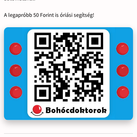
A legapróbb 50 Forint is óriási segítség!