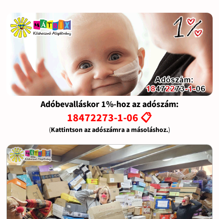
Adóbevalláskor 1%-hoz az adószám:
18472273-1-06 📋
(
Kattintson az adószámra a másoláshoz.
)