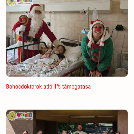
Bohócdoktorok adó 1% támogatása