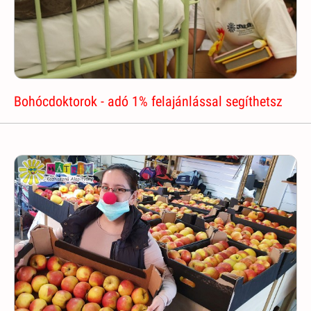
Bohócdoktorok - adó 1% felajánlással segíthetsz