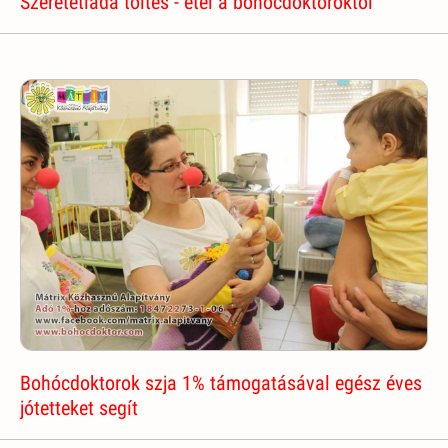
Szeretetláda töltés - étel a bohócdoktoroktól
Bohócdoktorok szja 1% támogatásával egész éves
jótetteket segít