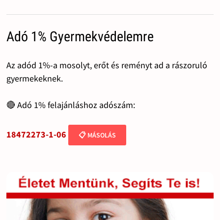
Adó 1% Gyermekvédelemre
Az adód 1%-a mosolyt, erőt és reményt ad a rászoruló
gyermekeknek.
🔴 Adó 1% felajánláshoz adószám:
18472273-1-06
📋 MÁSOLÁS