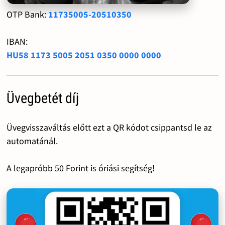
OTP Bank:
11735005-20510350
IBAN:
HU58 1173 5005 2051 0350 0000 0000
Üvegbetét díj
Üvegvisszaváltás előtt ezt a QR kódot csippantsd le az
automatánál.
A legapróbb 50 Forint is óriási segítség!