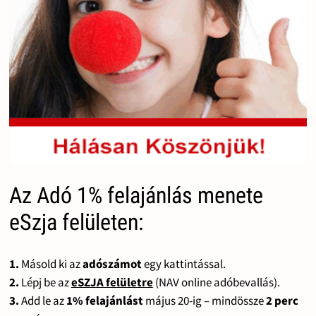
Az Adó 1% felajánlás menete
eSzja felületen:
1.
Másold ki az
adószámot
egy kattintással.
2.
Lépj be az
eSZJA felületre
(NAV online adóbevallás).
3.
Add le az
1% felajánlást
május 20-ig – mindössze
2 perc