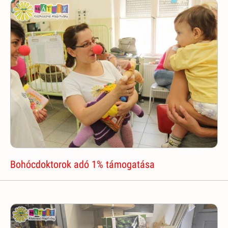
Bohócdoktorok adó 1% támogatása