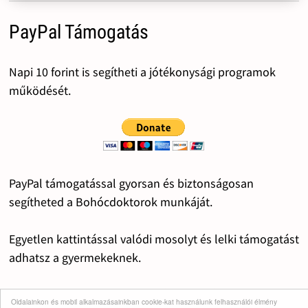
PayPal Támogatás
Napi 10 forint is segítheti a jótékonysági programok
működését.
PayPal támogatással gyorsan és biztonságosan
segítheted a Bohócdoktorok munkáját.
Egyetlen kattintással valódi mosolyt és lelki támogatást
adhatsz a gyermekeknek.
Alkalmilag vagy rendszerességgel segítheted Te is a
Oldalainkon és mobil alkalmazásainkban cookie-kat használunk felhasználói élmény