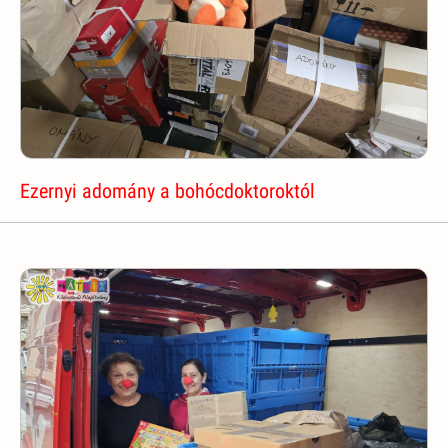
Ezernyi adomány a bohócdoktoroktól