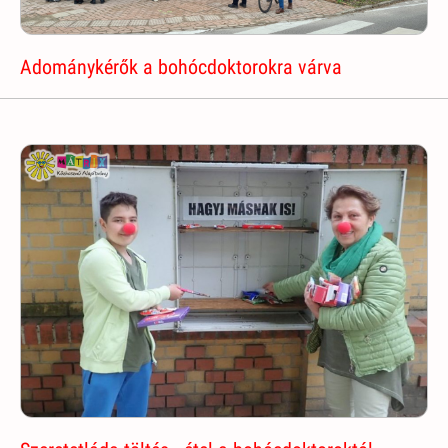
Adománykérők a bohócdoktorokra várva