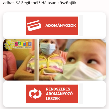
adhat. 🤍 Segítenél? Hálásan köszönjük!