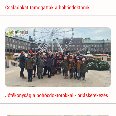
Családokat támogattak a bohócdoktorok
Jótékonyság a bohócdoktorokkal - óriáskerekezés