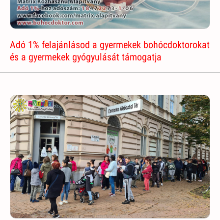
Adó 1% felajánlásod a gyermekek bohócdoktorokat
és a gyermekek gyógyulását támogatja