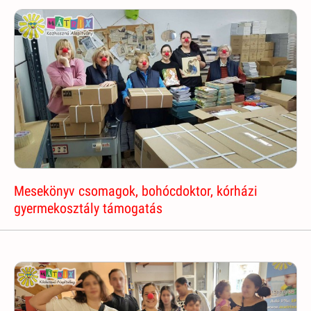
Mesekönyv csomagok, bohócdoktor, kórházi
gyermekosztály támogatás