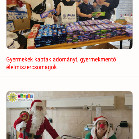
Gyermekek kaptak adományt, gyermekmentő
élelmiszercsomagok