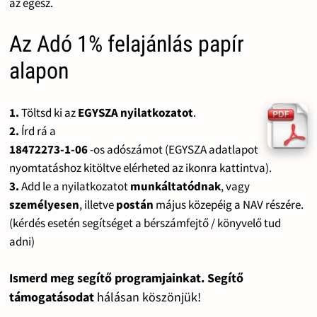
az egész.
Az Adó 1% felajánlás papír
alapon
1.
Töltsd ki az
EGYSZA nyilatkozatot
.
2.
Írd rá a
18472273-1-06
-os adószámot (EGYSZA adatlapot
nyomtatáshoz kitöltve elérheted az ikonra kattintva).
3.
Add le a nyilatkozatot
munkáltatódnak
, vagy
személyesen
, illetve
postán
május közepéig a NAV részére.
(kérdés esetén segítséget a bérszámfejtő / könyvelő tud
adni)
Ismerd meg segítő programjainkat. Segítő
támogatásodat
hálásan köszönjük!