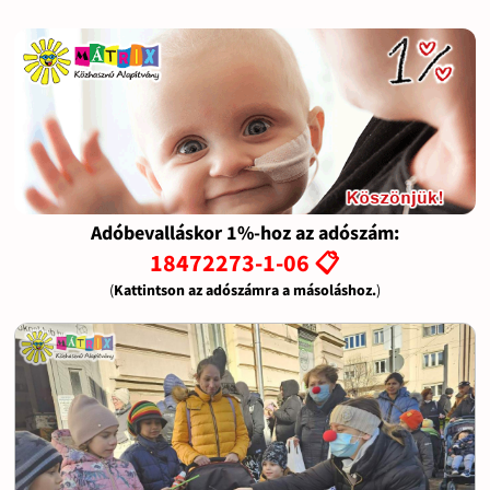
Adóbevalláskor 1%-hoz az adószám:
18472273-1-06 📋
(
Kattintson az adószámra a másoláshoz.
)