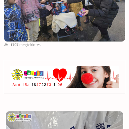
1707
megtekintés