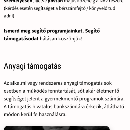
személyesen
, illetve
postán
május közepéig a NAV részére.
(kérdés esetén segítséget a bérszámfejtő / könyvelő tud
adni)
Ismerd meg segítő programjainkat. Segítő
támogatásodat
hálásan köszönjük!
Anyagi támogatás
Az alkalmi vagy rendszeres anyagi támogatás sok
esetben a működés fenntartását, sőt akár életmentő
segítséget jelent a gyermekmentő programok számára.
A támogatás hivatalos bankszámlára érkezik, átlátható
módon kerül felhasználásra.