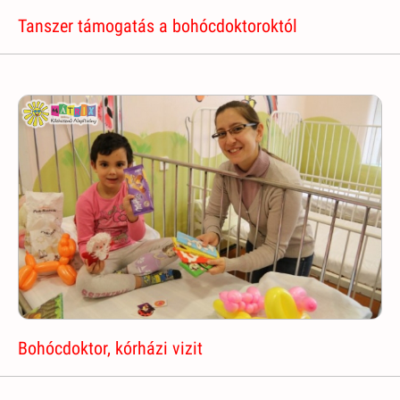
Tanszer támogatás a bohócdoktoroktól
Bohócdoktor, kórházi vizit