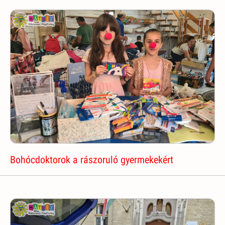
Bohócdoktorok a rászoruló gyermekekért