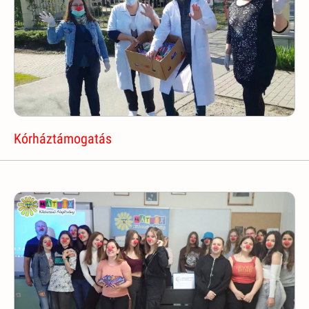
Kórháztámogatás