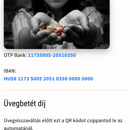
OTP Bank:
11735005-20510350
IBAN:
HU58 1173 5005 2051 0350 0000 0000
Üvegbetét díj
Üvegvisszaváltás előtt ezt a QR kódot csippantsd le az
automatánál.