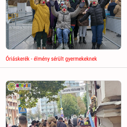
Óriáskerék - élmény sérült gyermekeknek