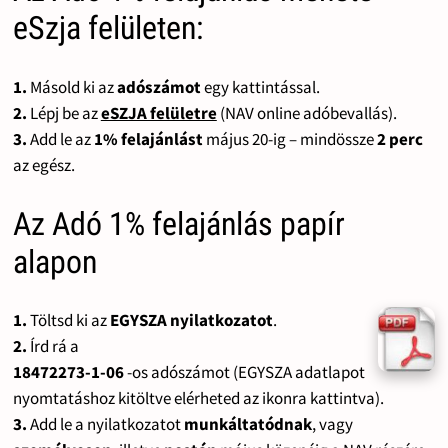
eSzja felületen:
1.
Másold ki az
adószámot
egy kattintással.
2.
Lépj be az
eSZJA felületre
(NAV online adóbevallás).
3.
Add le az
1% felajánlást
május 20-ig – mindössze
2 perc
az egész.
Az Adó 1% felajánlás papír
alapon
1.
Töltsd ki az
EGYSZA nyilatkozatot
.
2.
Írd rá a
18472273-1-06
-os adószámot (EGYSZA adatlapot
nyomtatáshoz kitöltve elérheted az ikonra kattintva).
3.
Add le a nyilatkozatot
munkáltatódnak
, vagy