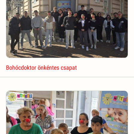
Bohócdoktor önkéntes csapat