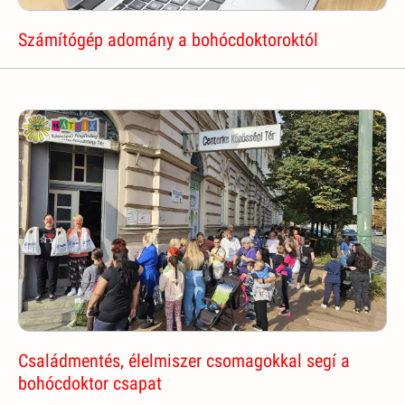
Számítógép adomány a bohócdoktoroktól
Családmentés, élelmiszer csomagokkal segí a
bohócdoktor csapat