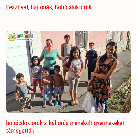
Fesztivál, hajfonás, Bohócdoktorok
bohócdoktorok a háborús menekült gyermekeket
támogatták