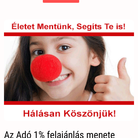
Az Adó 1% felajánlás menete