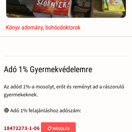
Könyv adomány, bohócdoktorok
Adó 1% Gyermekvédelemre
Az adód 1%-a mosolyt, erőt és reményt ad a rászoruló
gyermekeknek.
🔴 Adó 1% felajánláshoz adószám:
18472273-1-06
📋 MÁSOLÁS