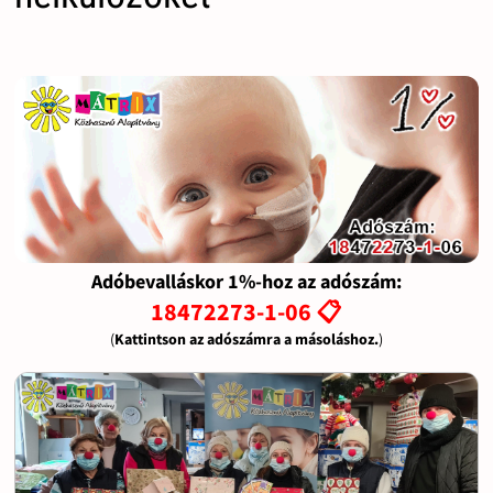
Adóbevalláskor 1%-hoz az adószám:
18472273-1-06 📋
(
Kattintson az adószámra a másoláshoz.
)