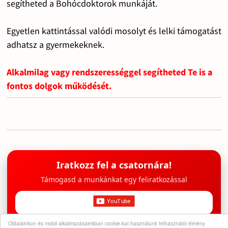
segítheted a Bohócdoktorok munkáját.
Egyetlen kattintással valódi mosolyt és lelki támogatást
adhatsz a gyermekeknek.
Alkalmilag vagy rendszerességgel segítheted Te is a
fontos dolgok működését.
Iratkozz fel a csatornára!
Támogasd a munkánkat egy feliratkozással
Oldalainkon és mobil alkalmazásainkban cookie-kat használunk felhasználói élmény