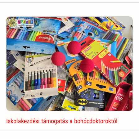
Iskolakezdési támogatás a bohócdoktoroktól