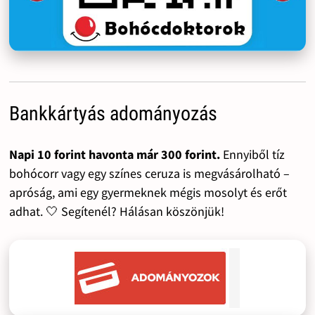
Bankkártyás adományozás
Napi 10 forint havonta már 300 forint.
Ennyiből tíz
bohócorr vagy egy színes ceruza is megvásárolható –
apróság, ami egy gyermeknek mégis mosolyt és erőt
adhat. 🤍 Segítenél? Hálásan köszönjük!