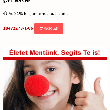
gyermekeknek.
🔴 Adó 1% felajánláshoz adószám:
18472273-1-06
📋 MÁSOLÁS