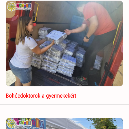
Bohócdoktorok a gyermekekért