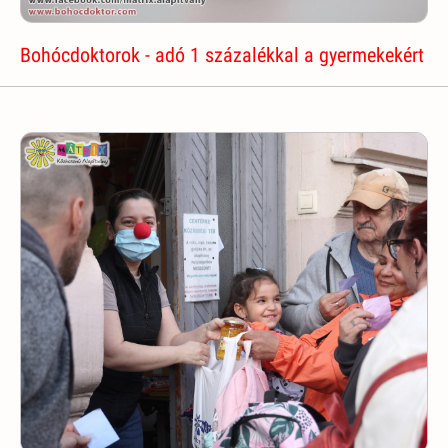
Bohócdoktorok - adó 1 százalékkal a gyermekekért