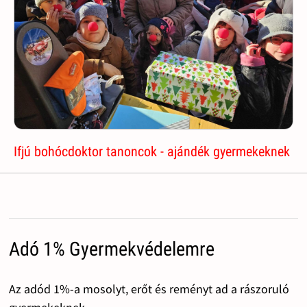
Ifjú bohócdoktor tanoncok - ajándék gyermekeknek
Adó 1% Gyermekvédelemre
Az adód 1%-a mosolyt, erőt és reményt ad a rászoruló