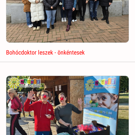
Bohócdoktor leszek - önkéntesek