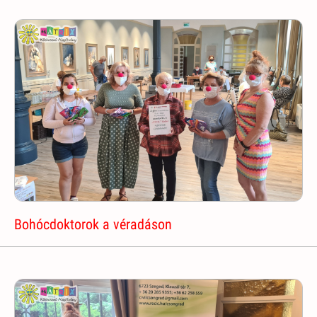
Bohócdoktorok a véradáson