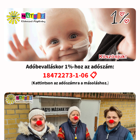
Adóbevalláskor 1%-hoz az adószám:
18472273-1-06 📋
(
Kattintson az adószámra a másoláshoz.
)