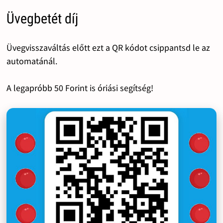
Üvegbetét díj
Üvegvisszaváltás előtt ezt a QR kódot csippantsd le az
automatánál.
A legapróbb 50 Forint is óriási segítség!