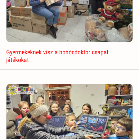
Gyermekeknek visz a bohócdoktor csapat
játékokat