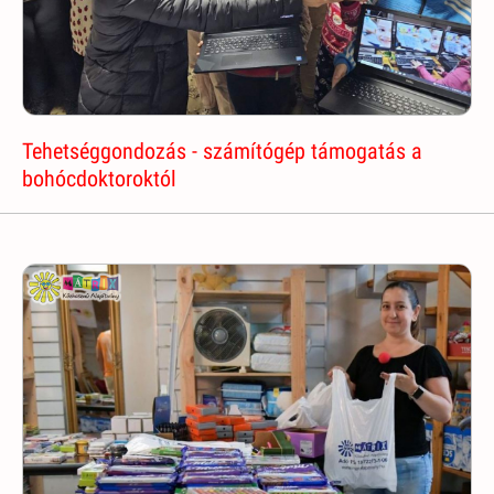
Tehetséggondozás - számítógép támogatás a
bohócdoktoroktól