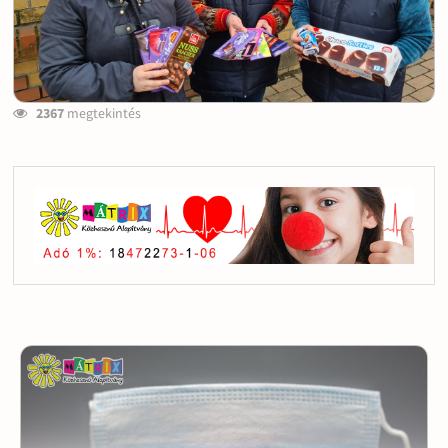
2367
megtekintés