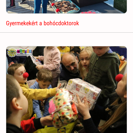
Gyermekekért a bohócdoktorok