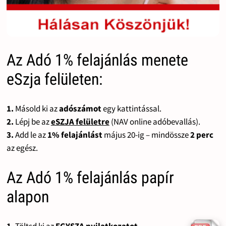
Az Adó 1% felajánlás menete
eSzja felületen:
1.
Másold ki az
adószámot
egy kattintással.
2.
Lépj be az
eSZJA felületre
(NAV online adóbevallás).
3.
Add le az
1% felajánlást
május 20-ig – mindössze
2 perc
az egész.
Az Adó 1% felajánlás papír
alapon