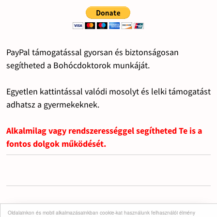
PayPal támogatással gyorsan és biztonságosan
segítheted a Bohócdoktorok munkáját.
Egyetlen kattintással valódi mosolyt és lelki támogatást
adhatsz a gyermekeknek.
Alkalmilag vagy rendszerességgel segítheted Te is a
fontos dolgok működését.
Oldalainkon és mobil alkalmazásainkban cookie-kat használunk felhasználói élmény