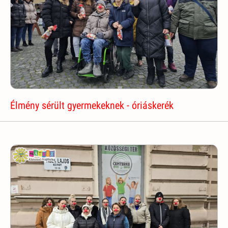
Élmény sérült gyermekeknek - óriáskerék