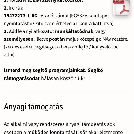
1.
Töltsd ki az
EGYSZA nyilatkozatot
.
2.
Írd rá a
18472273-1-06
-os adószámot (EGYSZA adatlapot
nyomtatáshoz kitöltve elérheted az ikonra kattintva).
3.
Add le a nyilatkozatot
munkáltatódnak
, vagy
személyesen
, illetve
postán
május közepéig a NAV részére.
(kérdés esetén segítséget a bérszámfejtő / könyvelő tud
adni)
Ismerd meg segítő programjainkat. Segítő
támogatásodat
hálásan köszönjük!
Anyagi támogatás
Az alkalmi vagy rendszeres anyagi támogatás sok
esetben a működés fenntartását, sőt akár életmentő