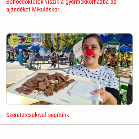
Bohócdoktorok viszik a gyermekkórházba az
ajándékot Mikuláskor
Szeretetcsokival segítünk