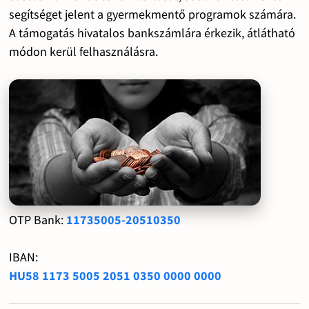
segítséget jelent a gyermekmentő programok számára.
A támogatás hivatalos bankszámlára érkezik, átlátható
módon kerül felhasználásra.
OTP Bank:
11735005-20510350
IBAN:
HU58 1173 5005 2051 0350 0000 0000