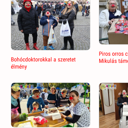
Piros orros 
Bohócdoktorokkal a szeretet
Mikulás tám
élmény