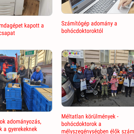
Számítógép adomány a
omdagépet kapott a
bohócdoktoroktól
csapat
Méltatlan körülmények -
ok adományozás,
bohócdoktorok a
ék a gyerekeknek
mélyszegénységben élők szá