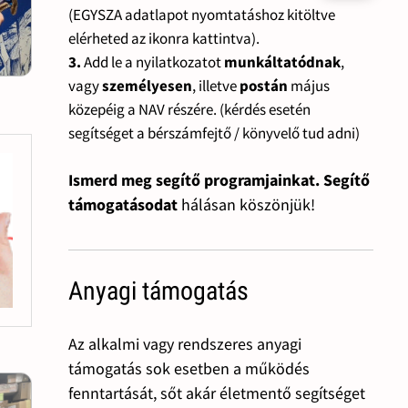
(EGYSZA adatlapot nyomtatáshoz kitöltve
elérheted az ikonra kattintva).
3.
Add le a nyilatkozatot
munkáltatódnak
,
vagy
személyesen
, illetve
postán
május
közepéig a NAV részére. (kérdés esetén
segítséget a bérszámfejtő / könyvelő tud adni)
Ismerd meg segítő programjainkat. Segítő
támogatásodat
hálásan köszönjük!
Anyagi támogatás
Az alkalmi vagy rendszeres anyagi
támogatás sok esetben a működés
fenntartását, sőt akár életmentő segítséget