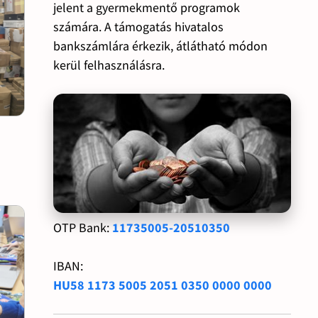
jelent a gyermekmentő programok
számára. A támogatás hivatalos
bankszámlára érkezik, átlátható módon
kerül felhasználásra.
OTP Bank:
11735005-20510350
IBAN:
HU58 1173 5005 2051 0350 0000 0000