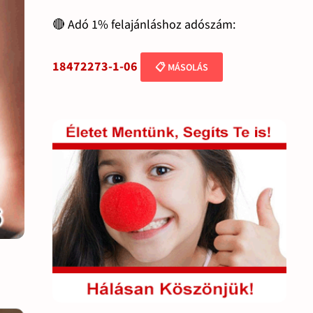
🔴 Adó 1% felajánláshoz adószám:
18472273-1-06
📋 MÁSOLÁS