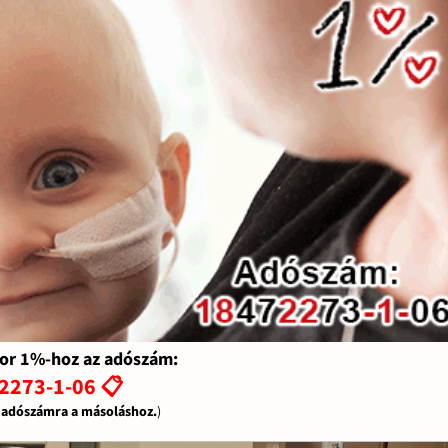
or 1%-hoz az adószám:
2273-1-06 📋
z adószámra a másoláshoz.
)