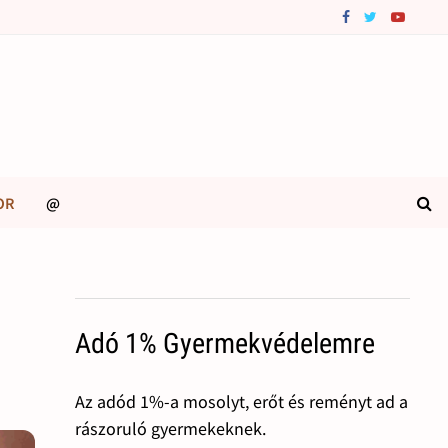
OR
@
Adó 1% Gyermekvédelemre
Az adód 1%-a mosolyt, erőt és reményt ad a
rászoruló gyermekeknek.