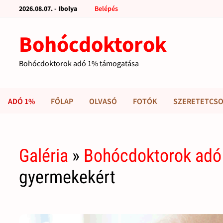
2026.08.07. - Ibolya
Belépés
Bohócdoktorok
Bohócdoktorok adó 1% támogatása
ADÓ 1%
FŐLAP
OLVASÓ
FOTÓK
SZERETETCSO
Galéria
»
Bohócdoktorok adó
gyermekekért