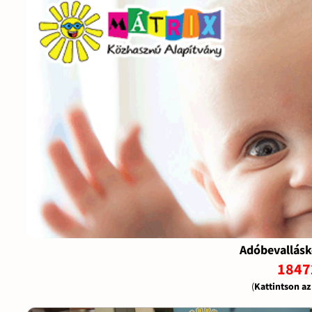
Adóbevallásk
1847
(
Kattintson a