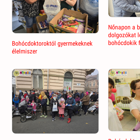
Nőnapon a b
dolgozókat 
bohócdokik 
Bohócdoktoroktól gyermekeknek
élelmiszer