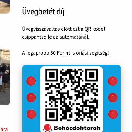
Üvegbetét díj
Üvegvisszaváltás előtt ezt a QR kódot
csippantsd le az automatánál.
A legapróbb 50 Forint is óriási segítség!
mára