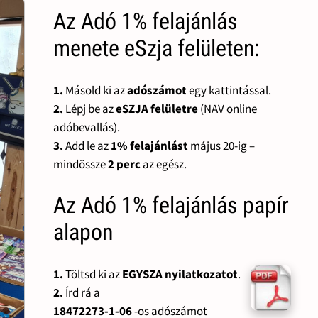
Az Adó 1% felajánlás
menete eSzja felületen:
1.
Másold ki az
adószámot
egy kattintással.
2.
Lépj be az
eSZJA felületre
(NAV online
adóbevallás).
3.
Add le az
1% felajánlást
május 20-ig –
mindössze
2 perc
az egész.
Az Adó 1% felajánlás papír
alapon
1.
Töltsd ki az
EGYSZA nyilatkozatot
.
2.
Írd rá a
18472273-1-06
-os adószámot