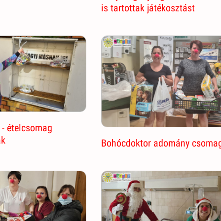
is tartottak játékosztást
 - ételcsomag
ak
Bohócdoktor adomány csoma