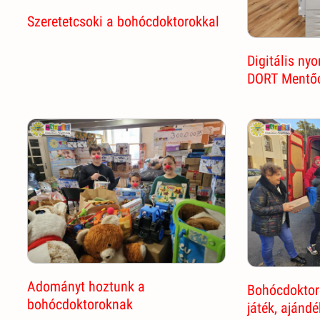
Szeretetcsoki a bohócdoktorokkal
Digitális ny
DORT Mentő
Adományt hoztunk a
Bohócdoktor
bohócdoktoroknak
játék, ajánd