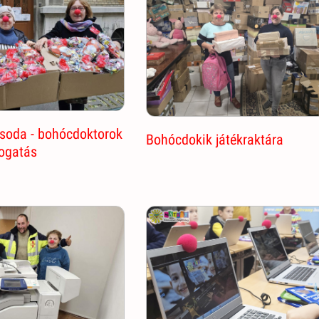
csoda - bohócdoktorok
Bohócdokik játékraktára
ogatás