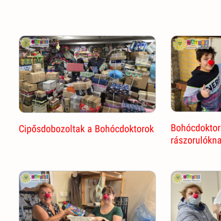
Bohócdoktor
Cipősdobozoltak a Bohócdoktorok
rászorulókn