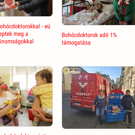
ohócdoktorokkal - eü
leptek meg a
Bohócdoktorok adó 1%
finomságokkal
támogatása