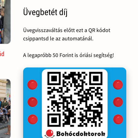
Üvegbetét díj
Üvegvisszaváltás előtt ezt a QR kódot
csippantsd le az automatánál.
ád
A legapróbb 50 Forint is óriási segítség!