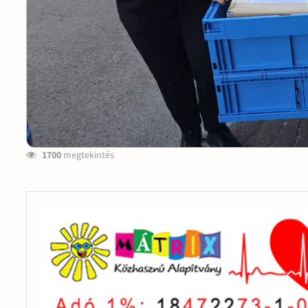
1700
megtekintés