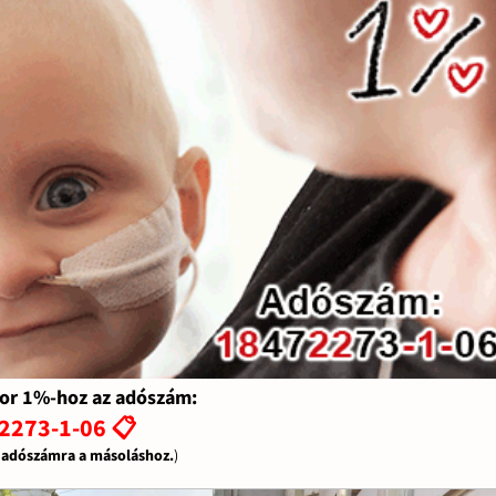
or 1%-hoz az adószám:
2273-1-06 📋
z adószámra a másoláshoz.
)