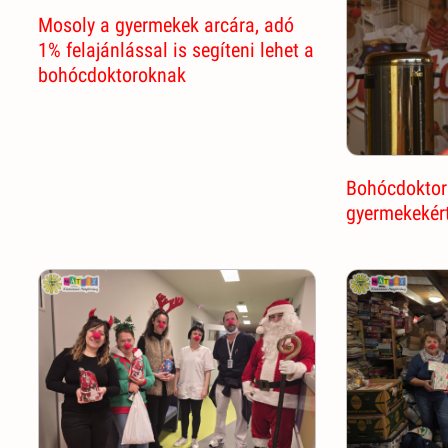
Mosoly a gyermekek arcára, adó
1% felajánlással is segíteni lehet a
bohócdoktoroknak
Bohócdoktor
gyermekekér