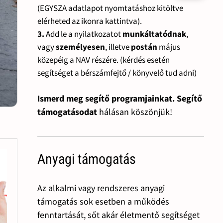
(EGYSZA adatlapot nyomtatáshoz kitöltve
elérheted az ikonra kattintva).
3.
Add le a nyilatkozatot
munkáltatódnak
,
vagy
személyesen
, illetve
postán
május
közepéig a NAV részére. (kérdés esetén
segítséget a bérszámfejtő / könyvelő tud adni)
Ismerd meg segítő programjainkat. Segítő
támogatásodat
hálásan köszönjük!
Anyagi támogatás
Az alkalmi vagy rendszeres anyagi
támogatás sok esetben a működés
fenntartását, sőt akár életmentő segítséget