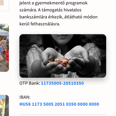
jelent a gyermekmentő programok
számára. A támogatás hivatalos
bankszámlára érkezik, átlátható módon
kerül felhasználásra.
OTP Bank:
11735005-20510350
IBAN:
HU58 1173 5005 2051 0350 0000 0000