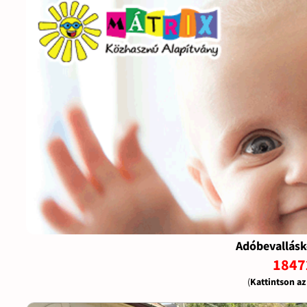
Adóbevallásk
1847
(
Kattintson a