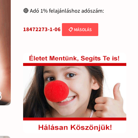
🔴 Adó 1% felajánláshoz adószám:
18472273-1-06
📋 MÁSOLÁS