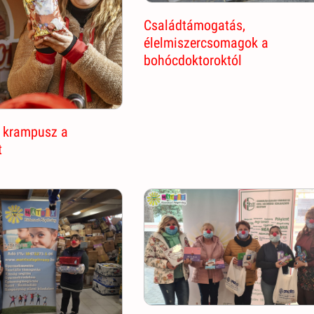
Családtámogatás,
élelmiszercsomagok a
bohócdoktoroktól
 krampusz a
t