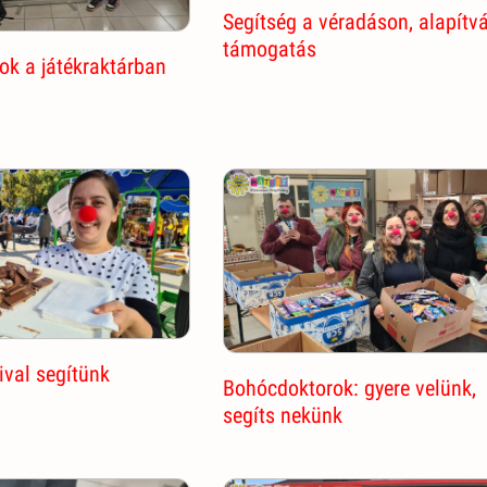
Segítség a véradáson, alapítv
támogatás
k a játékraktárban
ival segítünk
Bohócdoktorok: gyere velünk,
segíts nekünk