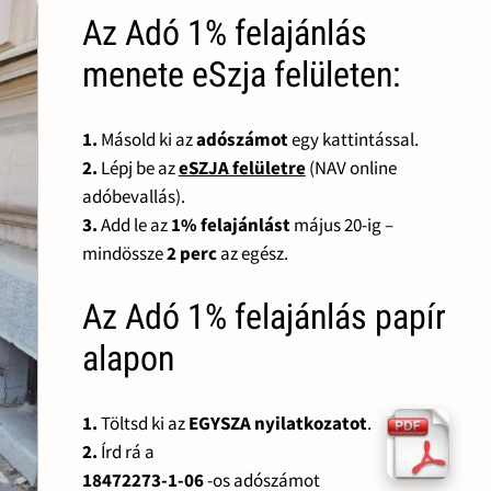
Az Adó 1% felajánlás
menete eSzja felületen:
1.
Másold ki az
adószámot
egy kattintással.
2.
Lépj be az
eSZJA felületre
(NAV online
adóbevallás).
3.
Add le az
1% felajánlást
május 20-ig –
mindössze
2 perc
az egész.
Az Adó 1% felajánlás papír
alapon
1.
Töltsd ki az
EGYSZA nyilatkozatot
.
2.
Írd rá a
18472273-1-06
-os adószámot