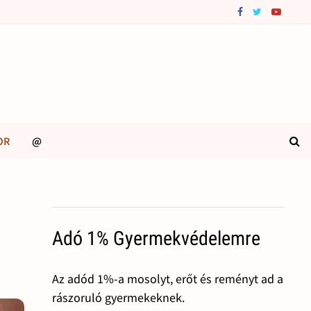
OR
@
Adó 1% Gyermekvédelemre
Az adód 1%-a mosolyt, erőt és reményt ad a
rászoruló gyermekeknek.