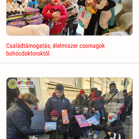
Családtámogatás, élelmiszer csomagok
bohócdoktoroktól