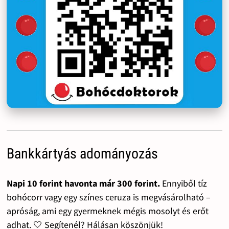
Bankkártyás adományozás
Napi 10 forint havonta már 300 forint.
Ennyiből tíz
bohócorr vagy egy színes ceruza is megvásárolható –
apróság, ami egy gyermeknek mégis mosolyt és erőt
adhat. 🤍 Segítenél? Hálásan köszönjük!