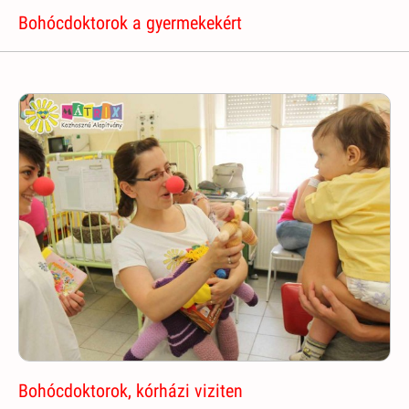
Bohócdoktorok a gyermekekért
Bohócdoktorok, kórházi viziten