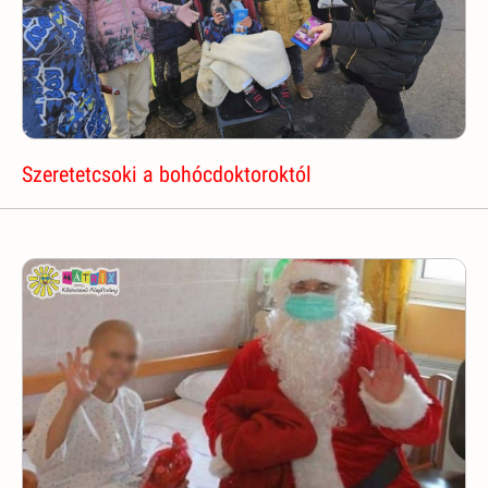
Szeretetcsoki a bohócdoktoroktól