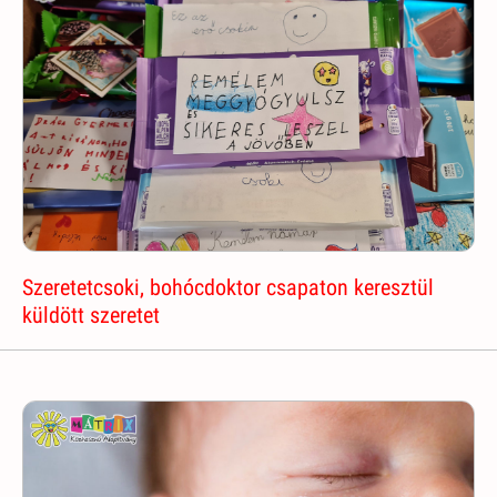
Szeretetcsoki, bohócdoktor csapaton keresztül
küldött szeretet