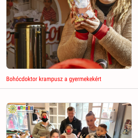
Bohócdoktor krampusz a gyermekekért