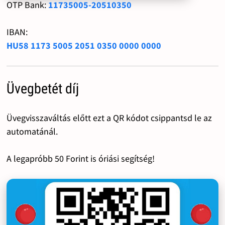
OTP Bank:
11735005-20510350
IBAN:
HU58 1173 5005 2051 0350 0000 0000
Üvegbetét díj
Üvegvisszaváltás előtt ezt a QR kódot csippantsd le az
automatánál.
A legapróbb 50 Forint is óriási segítség!