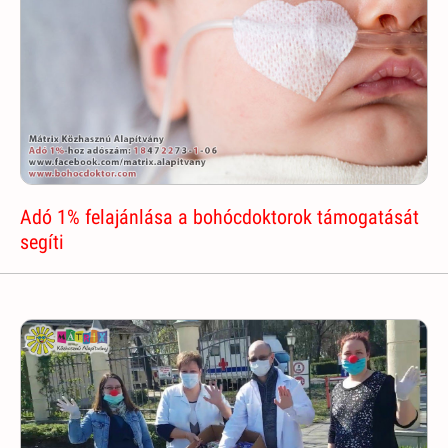
Adó 1% felajánlása a bohócdoktorok támogatását
segíti