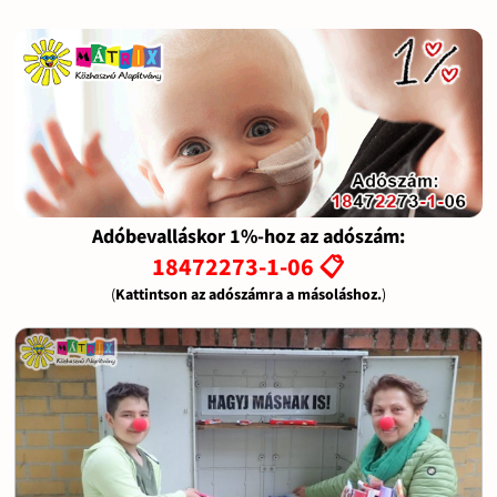
Adóbevalláskor 1%-hoz az adószám:
18472273-1-06 📋
(
Kattintson az adószámra a másoláshoz.
)