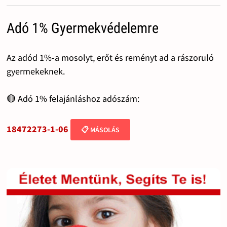
Adó 1% Gyermekvédelemre
Az adód 1%-a mosolyt, erőt és reményt ad a rászoruló
gyermekeknek.
🔴 Adó 1% felajánláshoz adószám:
18472273-1-06
📋 MÁSOLÁS