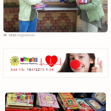
2123
megtekintés