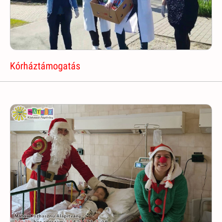
Kórháztámogatás