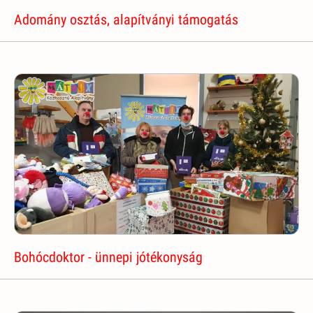
Adomány osztás, alapítványi támogatás
Bohócdoktor - ünnepi jótékonyság