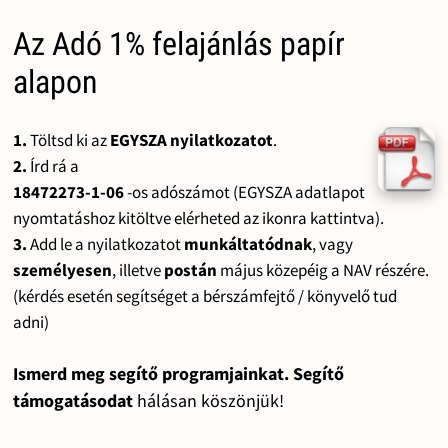
Az Adó 1% felajánlás papír
alapon
1.
Töltsd ki az
EGYSZA nyilatkozatot
.
2.
Írd rá a
18472273-1-06
-os adószámot (EGYSZA adatlapot
nyomtatáshoz kitöltve elérheted az ikonra kattintva).
3.
Add le a nyilatkozatot
munkáltatódnak
, vagy
személyesen
, illetve
postán
május közepéig a NAV részére.
(kérdés esetén segítséget a bérszámfejtő / könyvelő tud
adni)
Ismerd meg segítő programjainkat. Segítő
támogatásodat
hálásan köszönjük!