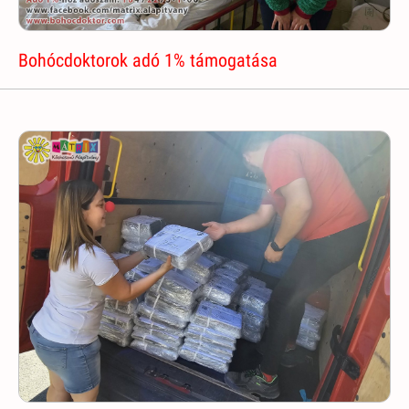
Bohócdoktorok adó 1% támogatása