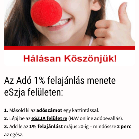
Az Adó 1% felajánlás menete
eSzja felületen:
1.
Másold ki az
adószámot
egy kattintással.
2.
Lépj be az
eSZJA felületre
(NAV online adóbevallás).
3.
Add le az
1% felajánlást
május 20-ig – mindössze
2 perc
az egész.