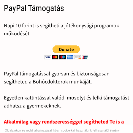
PayPal Támogatás
Napi 10 forint is segítheti a jótékonysági programok
működését.
PayPal támogatással gyorsan és biztonságosan
segítheted a Bohócdoktorok munkáját.
Egyetlen kattintással valódi mosolyt és lelki támogatást
adhatsz a gyermekeknek.
Alkalmilag vagy rendszerességgel segítheted Te is a
fontos dolgok működését.
Oldalainkon és mobil alkalmazásainkban cookie-kat használunk felhasználói élmény