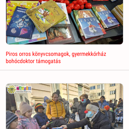
Piros orros könyvcsomagok, gyermekkórház
bohócdoktor támogatás