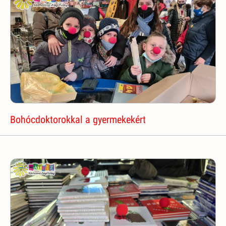
Bohócdoktorokkal a gyermekekért