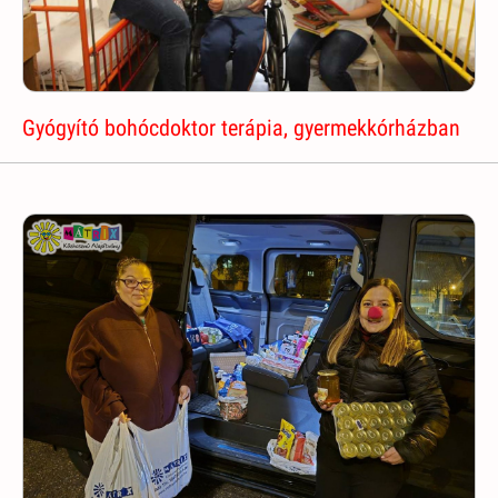
Gyógyító bohócdoktor terápia, gyermekkórházban