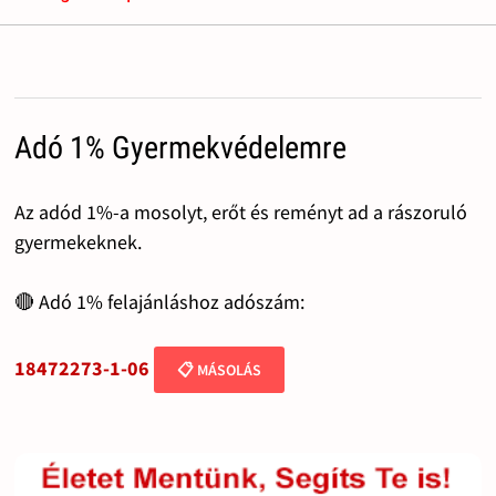
Adó 1% Gyermekvédelemre
Az adód 1%-a mosolyt, erőt és reményt ad a rászoruló
gyermekeknek.
🔴 Adó 1% felajánláshoz adószám:
18472273-1-06
📋 MÁSOLÁS