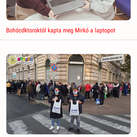
Bohócdktoroktól kapta meg Mirkó a laptopot