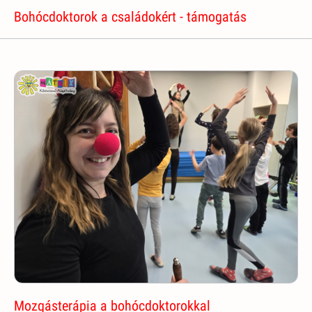
Bohócdoktorok a családokért - támogatás
Mozgásterápia a bohócdoktorokkal