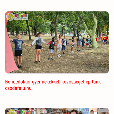
Bohócdoktor gyermekekkel, közösséget építünk -
csodafalu.hu