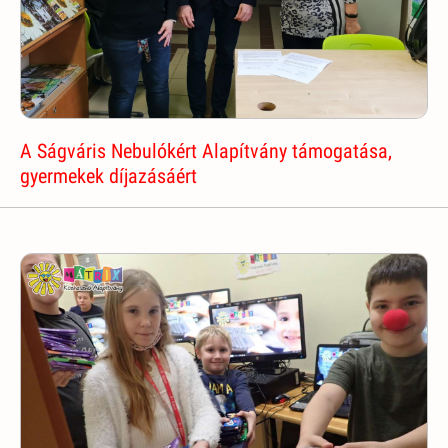
A Ságváris Nebulókért Alapítvány támogatása,
gyermekek díjazásáért