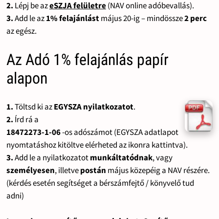
2.
Lépj be az
eSZJA felületre
(NAV online adóbevallás).
3.
Add le az
1% felajánlást
május 20-ig – mindössze
2 perc
az egész.
Az Adó 1% felajánlás papír
alapon
1.
Töltsd ki az
EGYSZA nyilatkozatot
.
2.
Írd rá a
18472273-1-06
-os adószámot (EGYSZA adatlapot
nyomtatáshoz kitöltve elérheted az ikonra kattintva).
3.
Add le a nyilatkozatot
munkáltatódnak
, vagy
személyesen
, illetve
postán
május közepéig a NAV részére.
(kérdés esetén segítséget a bérszámfejtő / könyvelő tud
adni)