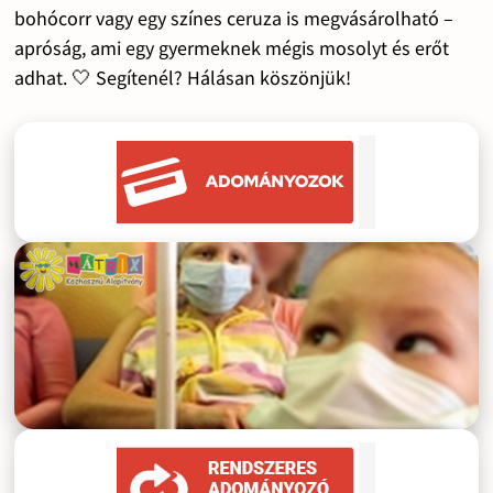
bohócorr vagy egy színes ceruza is megvásárolható –
apróság, ami egy gyermeknek mégis mosolyt és erőt
adhat. 🤍 Segítenél? Hálásan köszönjük!