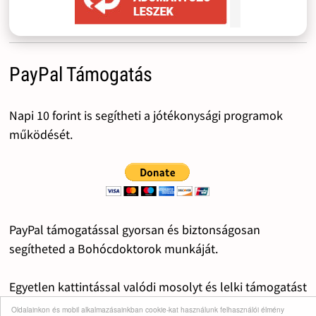
PayPal Támogatás
Napi 10 forint is segítheti a jótékonysági programok
működését.
PayPal támogatással gyorsan és biztonságosan
segítheted a Bohócdoktorok munkáját.
Egyetlen kattintással valódi mosolyt és lelki támogatást
adhatsz a gyermekeknek.
Oldalainkon és mobil alkalmazásainkban cookie-kat használunk felhasználói élmény