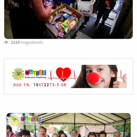
2119
megtekintés