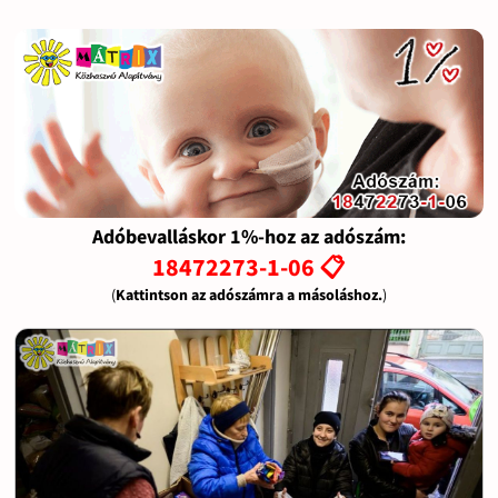
Adóbevalláskor 1%-hoz az adószám:
18472273-1-06 📋
(
Kattintson az adószámra a másoláshoz.
)