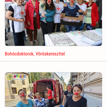
Bohócdoktorok, Vöröskereszttel