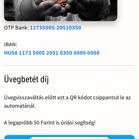
OTP Bank:
11735005-20510350
IBAN:
HU58 1173 5005 2051 0350 0000 0000
Üvegbetét díj
Üvegvisszaváltás előtt ezt a QR kódot csippantsd le az
automatánál.
A legapróbb 50 Forint is óriási segítség!