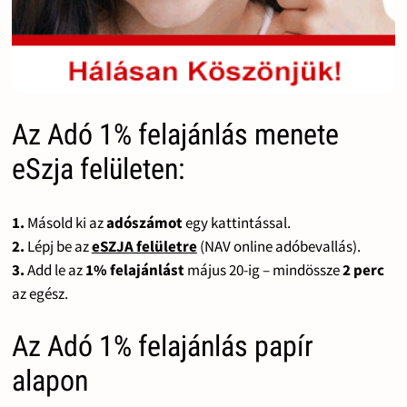
Az Adó 1% felajánlás menete
eSzja felületen:
1.
Másold ki az
adószámot
egy kattintással.
2.
Lépj be az
eSZJA felületre
(NAV online adóbevallás).
3.
Add le az
1% felajánlást
május 20-ig – mindössze
2 perc
az egész.
Az Adó 1% felajánlás papír
alapon