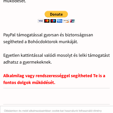
működését.
PayPal támogatással gyorsan és biztonságosan
segítheted a Bohócdoktorok munkáját.
Egyetlen kattintással valódi mosolyt és lelki támogatást
adhatsz a gyermekeknek.
Alkalmilag vagy rendszerességgel segítheted Te is a
fontos dolgok működését.
Oldalainkon és mobil alkalmazásainkban cookie-kat használunk felhasználói élmény