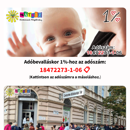
Adóbevalláskor 1%-hoz az adószám:
18472273-1-06 📋
(
Kattintson az adószámra a másoláshoz.
)