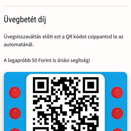
Üvegbetét díj
Üvegvisszaváltás előtt ezt a QR kódot csippantsd le az
automatánál.
A legapróbb 50 Forint is óriási segítség!