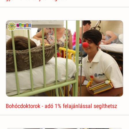
Bohócdoktorok - adó 1% felajánlással segíthetsz