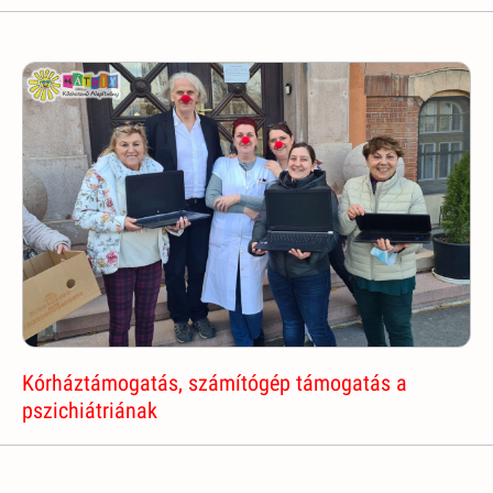
Kórháztámogatás, számítógép támogatás a
pszichiátriának