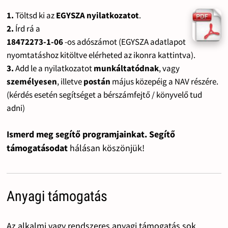
1.
Töltsd ki az
EGYSZA nyilatkozatot
.
2.
Írd rá a
18472273-1-06
-os adószámot (EGYSZA adatlapot
nyomtatáshoz kitöltve elérheted az ikonra kattintva).
3.
Add le a nyilatkozatot
munkáltatódnak
, vagy
személyesen
, illetve
postán
május közepéig a NAV részére.
(kérdés esetén segítséget a bérszámfejtő / könyvelő tud
adni)
Ismerd meg segítő programjainkat. Segítő
támogatásodat
hálásan köszönjük!
Anyagi támogatás
Az alkalmi vagy rendszeres anyagi támogatás sok