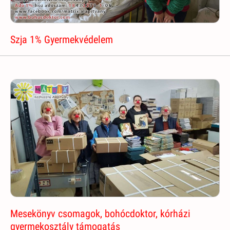
Szja 1% Gyermekvédelem
Mesekönyv csomagok, bohócdoktor, kórházi
gyermekosztály támogatás