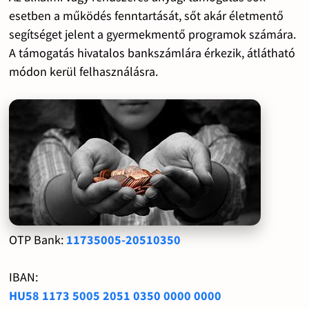
esetben a működés fenntartását, sőt akár életmentő
segítséget jelent a gyermekmentő programok számára.
A támogatás hivatalos bankszámlára érkezik, átlátható
módon kerül felhasználásra.
OTP Bank:
11735005-20510350
IBAN:
HU58 1173 5005 2051 0350 0000 0000