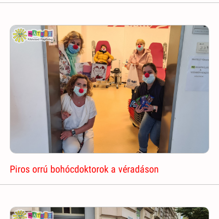
Piros orrú bohócdoktorok a véradáson