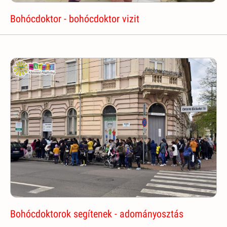
Bohócdoktor - bohócdoktor vizit
Bohócdoktorok segítenek - adományosztás