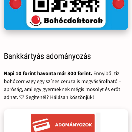
Bankkártyás adományozás
Napi 10 forint havonta már 300 forint.
Ennyiből tíz
bohócorr vagy egy színes ceruza is megvásárolható –
apróság, ami egy gyermeknek mégis mosolyt és erőt
adhat. 🤍 Segítenél? Hálásan köszönjük!