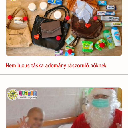
Nem luxus táska adomány rászoruló nőknek