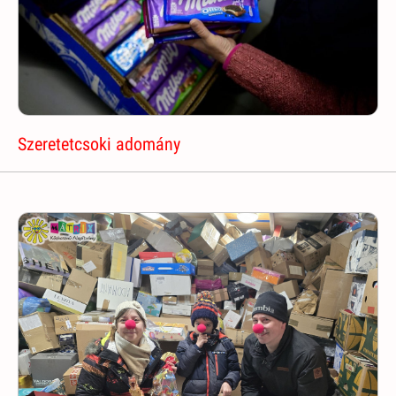
Szeretetcsoki adomány