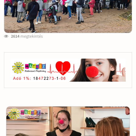
2614
megtekintés