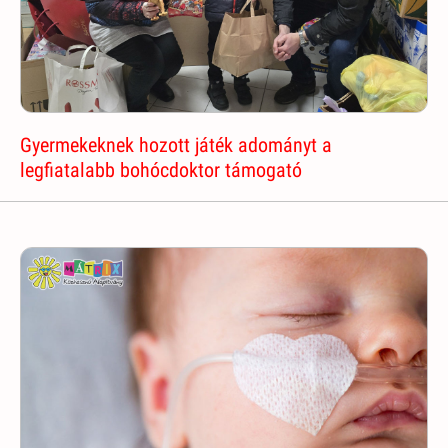
Gyermekeknek hozott játék adományt a
legfiatalabb bohócdoktor támogató