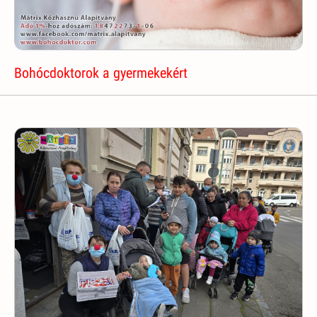
Bohócdoktorok a gyermekekért