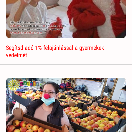
Segítsd adó 1% felajánlással a gyermekek
védelmét