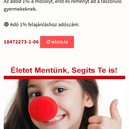
Az adód 1%-a mosolyt, erőt és reményt ad a rászoruló
gyermekeknek.
🔴 Adó 1% felajánláshoz adószám:
18472273-1-06
📋 MÁSOLÁS