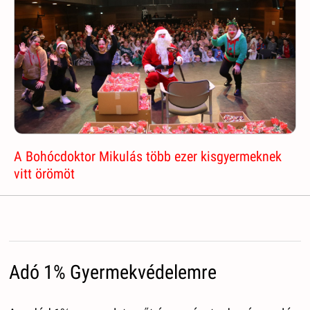
A Bohócdoktor Mikulás több ezer kisgyermeknek
vitt örömöt
Adó 1% Gyermekvédelemre