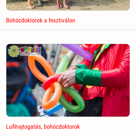
Bohócdoktorok a fesztiválon
Lufihajtogatás, bohócdoktorok