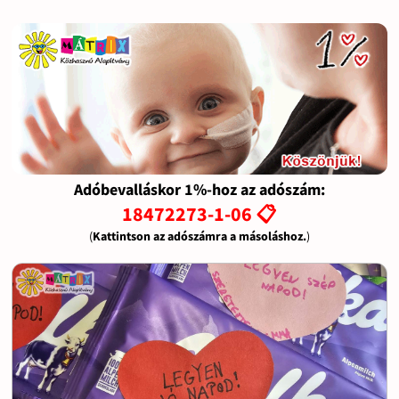
Adóbevalláskor 1%-hoz az adószám:
18472273-1-06 📋
(
Kattintson az adószámra a másoláshoz.
)