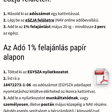
1.
Másold ki az
adószámot
egy kattintással.
2.
Lépj be az
eSZJA felületre
(NAV online adóbevallás).
3.
Add le az
1% felajánlást
május 20-ig – mindössze
2 perc
az egész.
Az Adó 1% felajánlás papír
alapon
1.
Töltsd ki az
EGYSZA nyilatkozatot
.
2.
Írd rá a
18472273-1-06
-os adószámot (EGYSZA adatlapot
nyomtatáshoz kitöltve elérheted az ikonra kattintva).
3.
Add le a nyilatkozatot
munkáltatódnak
, vagy
személyesen
, illetve
postán
május közepéig a NAV részére.
(kérdés esetén segítséget a bérszámfejtő / könyvelő tud