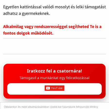
Egyetlen kattintással valódi mosolyt és lelki támogatást
adhatsz a gyermekeknek.
Alkalmilag vagy rendszerességgel segítheted Te is a
fontos dolgok működését.
Iratkozz fel a csatornára!
Támogasd a munkánkat egy feliratkozással
Oldalainkon és mobil alkalmazásainkban cookie-kat használunk felhasználói élmény