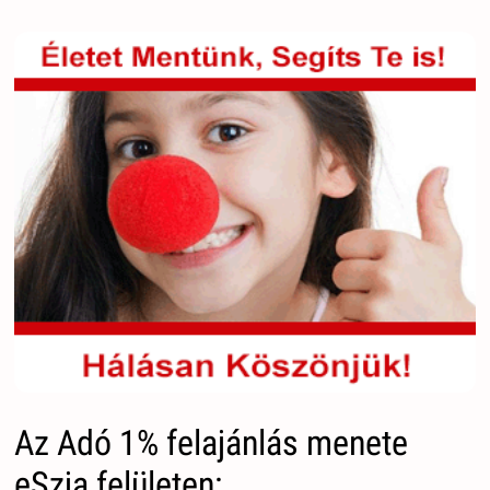
Az Adó 1% felajánlás menete
eSzja felületen: