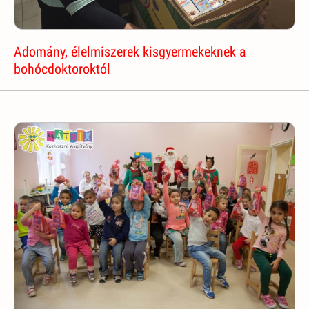
Adomány, élelmiszerek kisgyermekeknek a
bohócdoktoroktól