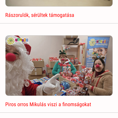
Rászorulók, sérültek támogatása
Piros orros Mikulás viszi a finomságokat