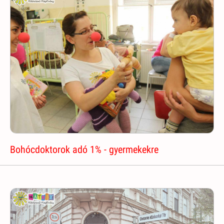
Bohócdoktorok adó 1% - gyermekekre