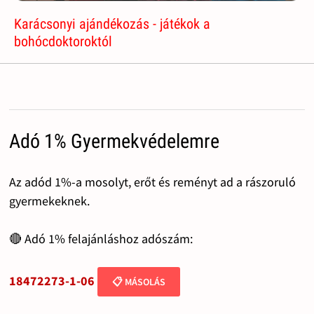
Karácsonyi ajándékozás - játékok a
bohócdoktoroktól
Adó 1% Gyermekvédelemre
Az adód 1%-a mosolyt, erőt és reményt ad a rászoruló
gyermekeknek.
🔴 Adó 1% felajánláshoz adószám:
18472273-1-06
📋 MÁSOLÁS