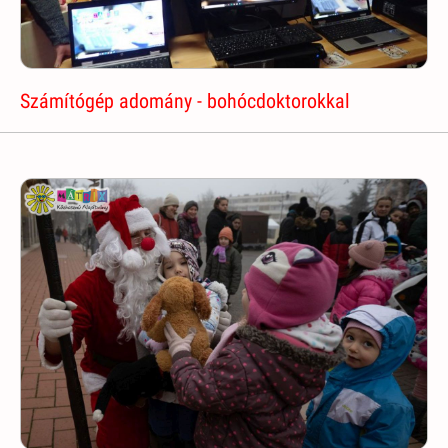
Számítógép adomány - bohócdoktorokkal