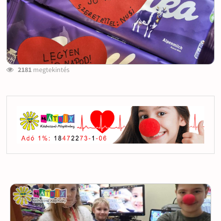
2181
megtekintés