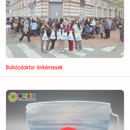
Bohócdoktor önkéntesek