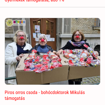
Piros orros csoda - bohócdoktorok Mikulás
támogatás