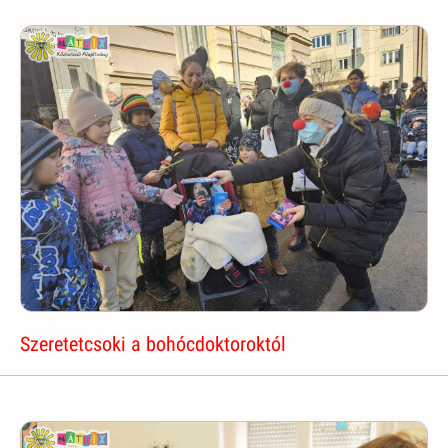
Szeretetcsoki a bohócdoktoroktól