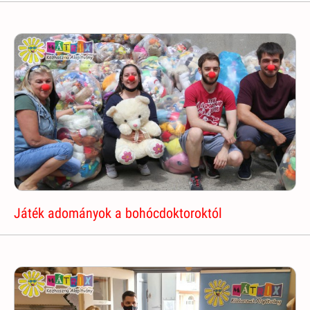
Játék adományok a bohócdoktoroktól