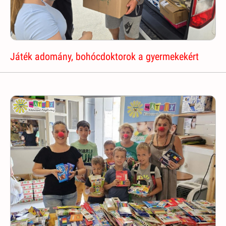
Játék adomány, bohócdoktorok a gyermekekért