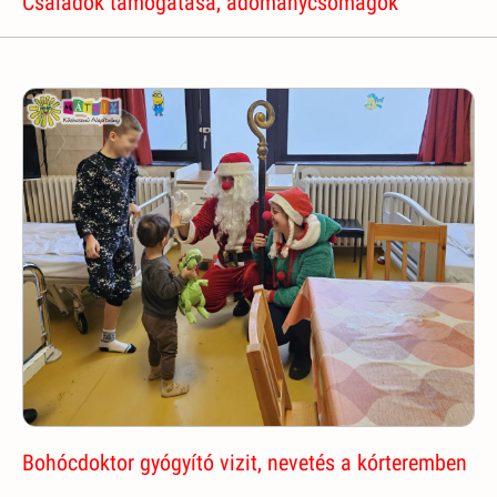
Családok támogatása, adománycsomagok
Bohócdoktor gyógyító vizit, nevetés a kórteremben