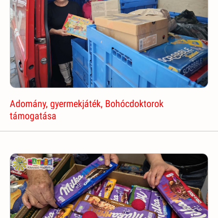
Adomány, gyermekjáték, Bohócdoktorok
támogatása