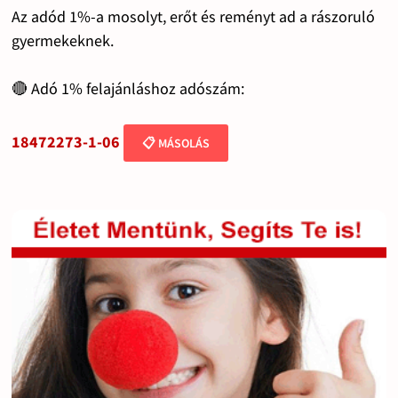
Az adód 1%-a mosolyt, erőt és reményt ad a rászoruló
gyermekeknek.
🔴 Adó 1% felajánláshoz adószám:
18472273-1-06
📋 MÁSOLÁS