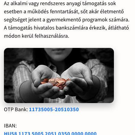
Az alkalmi vagy rendszeres anyagi támogatás sok
esetben a működés fenntartását, sőt akár életmentő
segítséget jelent a gyermekmentő programok számára.
A támogatás hivatalos bankszámlára érkezik, átlátható
módon kerül felhasználásra.
OTP Bank:
11735005-20510350
IBAN:
HU58 1173 5005 2051 0350 0000 0000