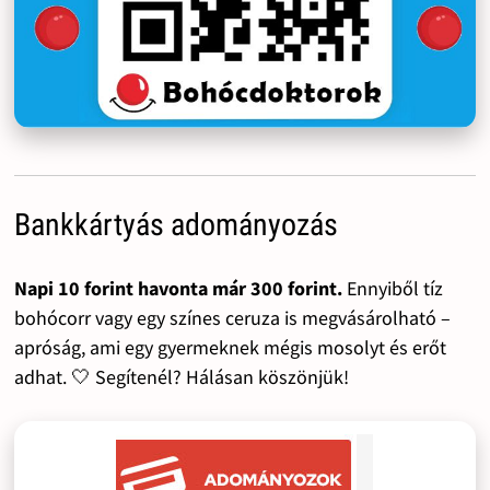
Bankkártyás adományozás
Napi 10 forint havonta már 300 forint.
Ennyiből tíz
bohócorr vagy egy színes ceruza is megvásárolható –
apróság, ami egy gyermeknek mégis mosolyt és erőt
adhat. 🤍 Segítenél? Hálásan köszönjük!