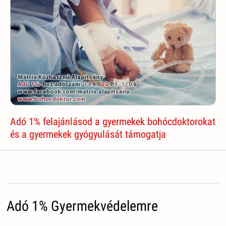
Adó 1% felajánlásod a gyermekek bohócdoktorokat
és a gyermekek gyógyulását támogatja
Adó 1% Gyermekvédelemre