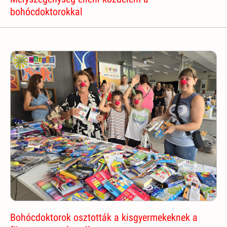
bohócdoktorokkal
Bohócdoktorok osztották a kisgyermekeknek a