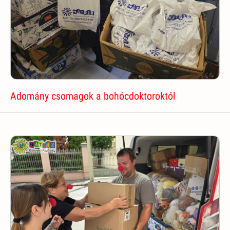
Adomány csomagok a bohócdoktoroktól