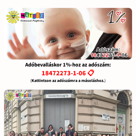
Adóbevalláskor 1%-hoz az adószám:
18472273-1-06 📋
(
Kattintson az adószámra a másoláshoz.
)