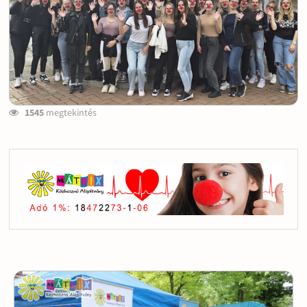
1545
megtekintés