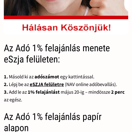
Az Adó 1% felajánlás menete
eSzja felületen:
1.
Másold ki az
adószámot
egy kattintással.
2.
Lépj be az
eSZJA felületre
(NAV online adóbevallás).
3.
Add le az
1% felajánlást
május 20-ig – mindössze
2 perc
az egész.
Az Adó 1% felajánlás papír
alapon