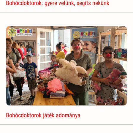
Bohócdoktorok: gyere velünk, segíts nekünk
Bohócdoktorok játék adománya