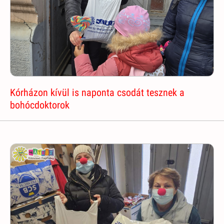
Kórházon kívül is naponta csodát tesznek a
bohócdoktorok