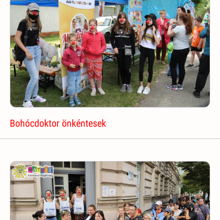
Bohócdoktor önkéntesek