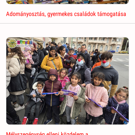
Adományosztás, gyermekes családok támogatása
Mélyszegénység elleni közdelem a