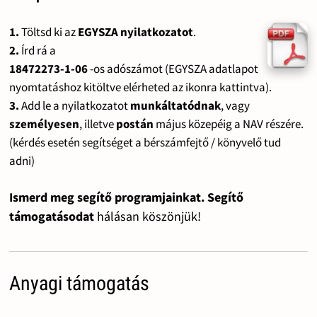
1.
Töltsd ki az
EGYSZA nyilatkozatot
.
2.
Írd rá a
18472273-1-06
-os adószámot (EGYSZA adatlapot
nyomtatáshoz kitöltve elérheted az ikonra kattintva).
3.
Add le a nyilatkozatot
munkáltatódnak
, vagy
személyesen
, illetve
postán
május közepéig a NAV részére.
(kérdés esetén segítséget a bérszámfejtő / könyvelő tud
adni)
Ismerd meg segítő programjainkat. Segítő
támogatásodat
hálásan köszönjük!
Anyagi támogatás