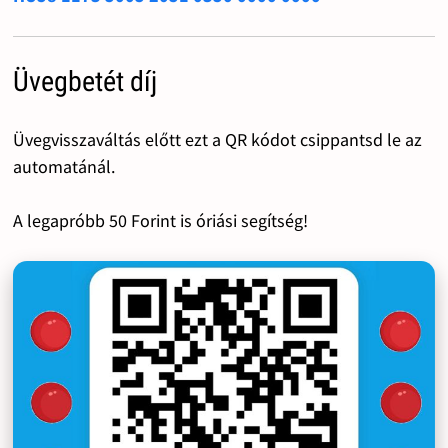
Üvegbetét díj
Üvegvisszaváltás előtt ezt a QR kódot csippantsd le az
automatánál.
A legapróbb 50 Forint is óriási segítség!