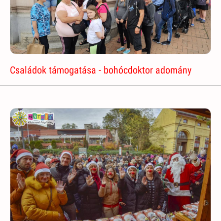
Családok támogatása - bohócdoktor adomány