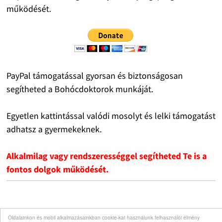
működését.
PayPal támogatással gyorsan és biztonságosan
segítheted a Bohócdoktorok munkáját.
Egyetlen kattintással valódi mosolyt és lelki támogatást
adhatsz a gyermekeknek.
Alkalmilag vagy rendszerességgel segítheted Te is a
fontos dolgok működését.
Oldalainkon és mobil alkalmazásainkban cookie-kat használunk felhasználói élmény