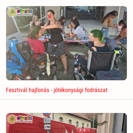
Fesztivál hajfonás - jótékonysági fodrászat