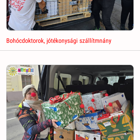
Bohócdoktorok, jótékonysági szállítmnány