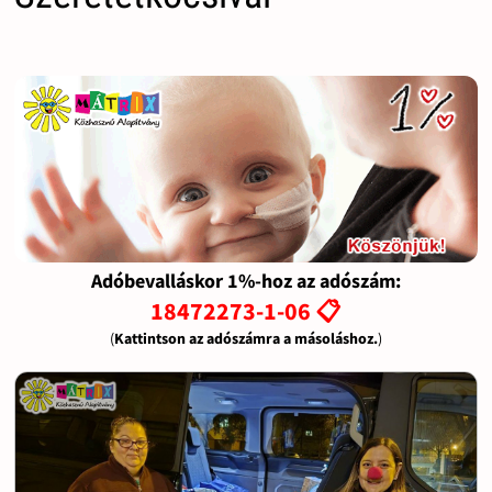
Adóbevalláskor 1%-hoz az adószám:
18472273-1-06 📋
(
Kattintson az adószámra a másoláshoz.
)