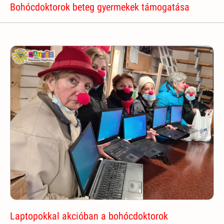
Bohócdoktorok beteg gyermekek támogatása
Laptopokkal akcióban a bohócdoktorok