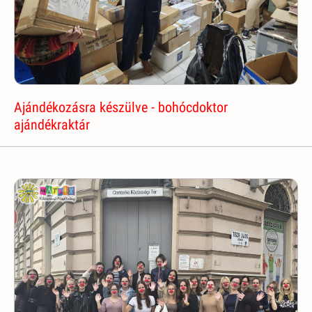
Ajándékozásra készülve - bohócdoktor
ajándékraktár