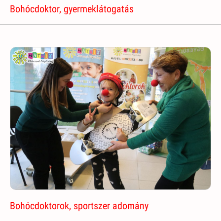
Bohócdoktor, gyermeklátogatás
Bohócdoktorok, sportszer adomány