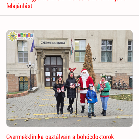
felajánlást
Gyermekklinika osztályain a bohócdoktorok