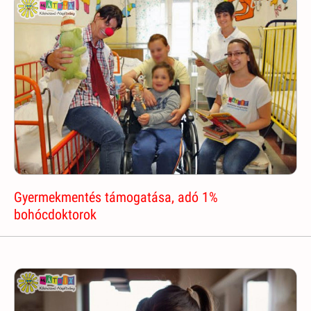
Gyermekmentés támogatása, adó 1%
bohócdoktorok