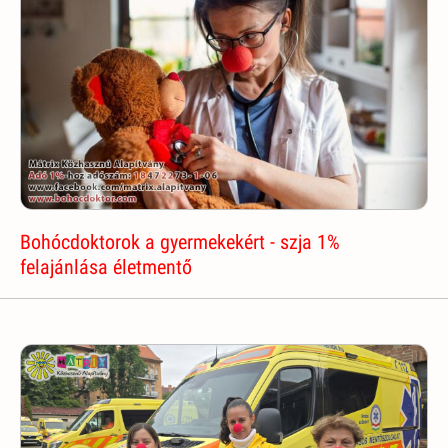
Bohócdoktorok a gyermekekért - szja 1%
felajánlása életmentő