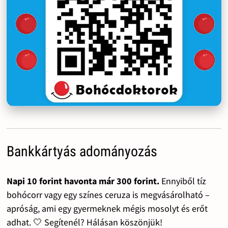
Bankkártyás adományozás
Napi 10 forint havonta már 300 forint.
Ennyiből tíz
bohócorr vagy egy színes ceruza is megvásárolható –
apróság, ami egy gyermeknek mégis mosolyt és erőt
adhat. 🤍 Segítenél? Hálásan köszönjük!