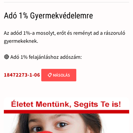
Adó 1% Gyermekvédelemre
Az adód 1%-a mosolyt, erőt és reményt ad a rászoruló
gyermekeknek.
🔴 Adó 1% felajánláshoz adószám:
18472273-1-06
📋 MÁSOLÁS