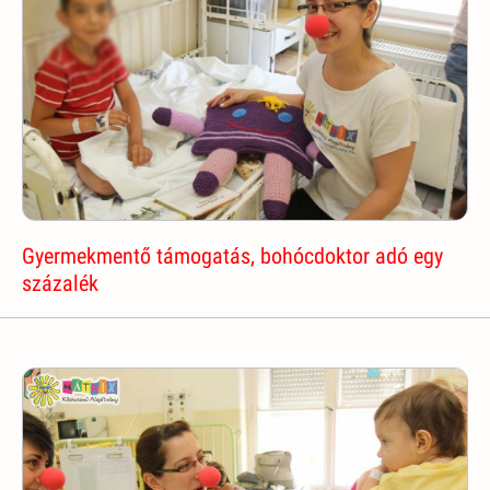
Gyermekmentő támogatás, bohócdoktor adó egy
százalék