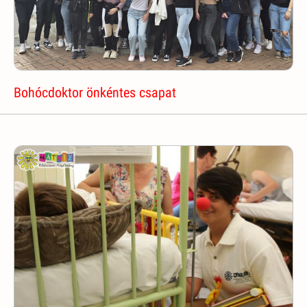
Bohócdoktor önkéntes csapat