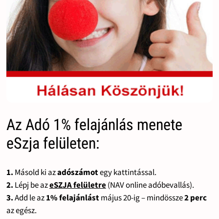
Az Adó 1% felajánlás menete
eSzja felületen:
1.
Másold ki az
adószámot
egy kattintással.
2.
Lépj be az
eSZJA felületre
(NAV online adóbevallás).
3.
Add le az
1% felajánlást
május 20-ig – mindössze
2 perc
az egész.