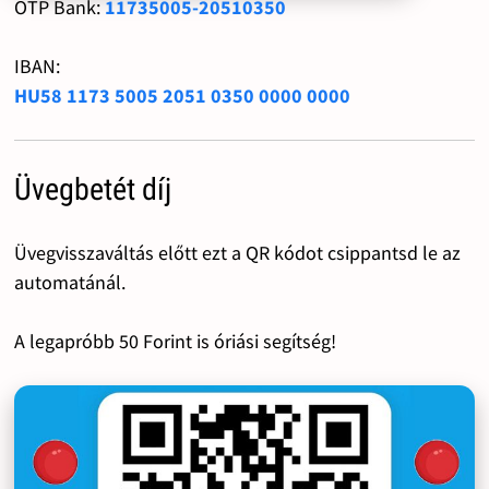
OTP Bank:
11735005-20510350
IBAN:
HU58 1173 5005 2051 0350 0000 0000
Üvegbetét díj
Üvegvisszaváltás előtt ezt a QR kódot csippantsd le az
automatánál.
A legapróbb 50 Forint is óriási segítség!