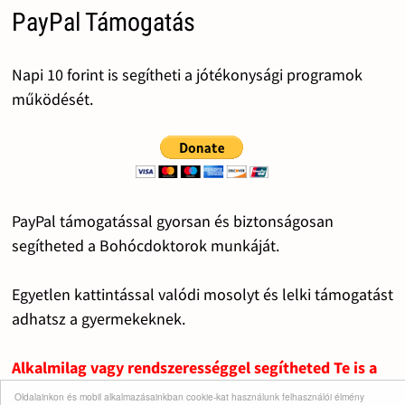
PayPal Támogatás
Napi 10 forint is segítheti a jótékonysági programok
működését.
PayPal támogatással gyorsan és biztonságosan
segítheted a Bohócdoktorok munkáját.
Egyetlen kattintással valódi mosolyt és lelki támogatást
adhatsz a gyermekeknek.
Alkalmilag vagy rendszerességgel segítheted Te is a
fontos dolgok működését.
Oldalainkon és mobil alkalmazásainkban cookie-kat használunk felhasználói élmény