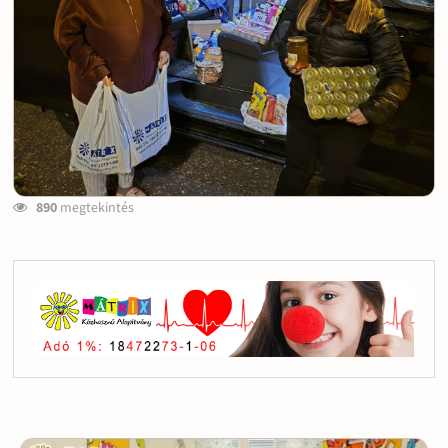
890
megtekintés