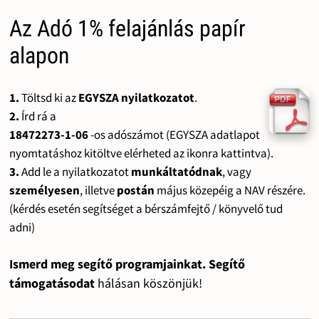
Az Adó 1% felajánlás papír
alapon
1.
Töltsd ki az
EGYSZA nyilatkozatot
.
2.
Írd rá a
18472273-1-06
-os adószámot (EGYSZA adatlapot
nyomtatáshoz kitöltve elérheted az ikonra kattintva).
3.
Add le a nyilatkozatot
munkáltatódnak
, vagy
személyesen
, illetve
postán
május közepéig a NAV részére.
(kérdés esetén segítséget a bérszámfejtő / könyvelő tud
adni)
Ismerd meg segítő programjainkat. Segítő
támogatásodat
hálásan köszönjük!