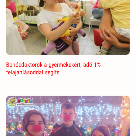
Bohócdoktorok a gyermekekért, adó 1%
felajánlásoddal segíts