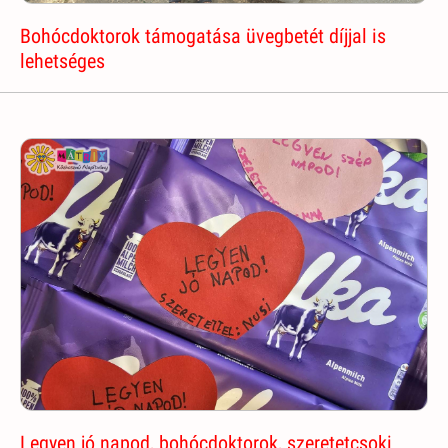
Bohócdoktorok támogatása üvegbetét díjjal is
lehetséges
Legyen jó napod, bohócdoktorok, szeretetcsoki