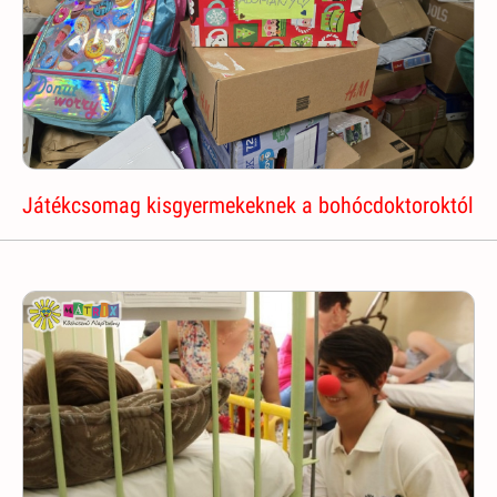
Játékcsomag kisgyermekeknek a bohócdoktoroktól