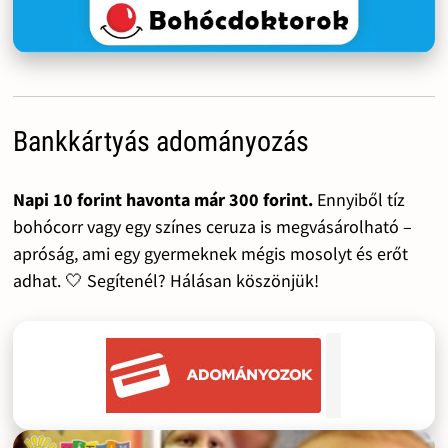
Bankkártyás adományozás
Napi 10 forint havonta már 300 forint.
Ennyiből tíz
bohócorr vagy egy színes ceruza is megvásárolható –
apróság, ami egy gyermeknek mégis mosolyt és erőt
adhat. 🤍 Segítenél? Hálásan köszönjük!