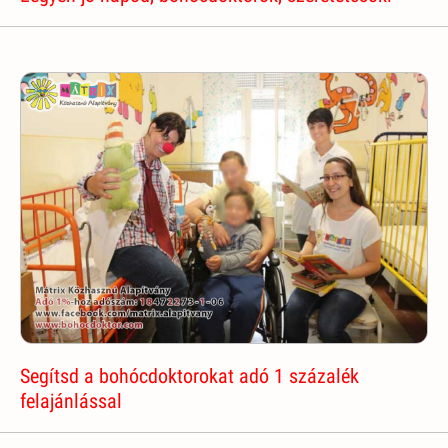
Segítsd a bohócdoktorokat adó 1 százalék
felajánlással