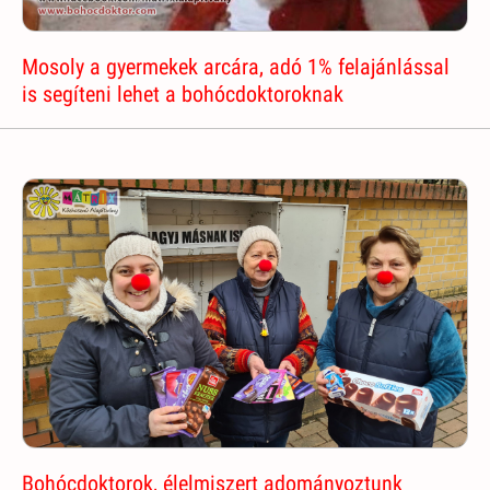
Mosoly a gyermekek arcára, adó 1% felajánlással
is segíteni lehet a bohócdoktoroknak
Bohócdoktorok, élelmiszert adományoztunk