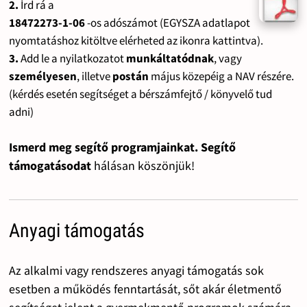
2.
Írd rá a
18472273-1-06
-os adószámot (EGYSZA adatlapot
nyomtatáshoz kitöltve elérheted az ikonra kattintva).
3.
Add le a nyilatkozatot
munkáltatódnak
, vagy
személyesen
, illetve
postán
május közepéig a NAV részére.
(kérdés esetén segítséget a bérszámfejtő / könyvelő tud
adni)
Ismerd meg segítő programjainkat. Segítő
támogatásodat
hálásan köszönjük!
Anyagi támogatás
Az alkalmi vagy rendszeres anyagi támogatás sok
esetben a működés fenntartását, sőt akár életmentő