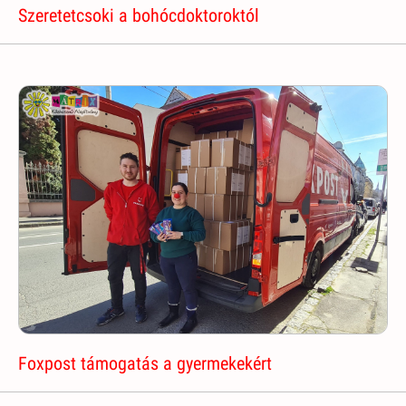
Szeretetcsoki a bohócdoktoroktól
Foxpost támogatás a gyermekekért