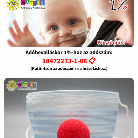
Adóbevalláskor 1%-hoz az adószám:
18472273-1-06 📋
(
Kattintson az adószámra a másoláshoz.
)