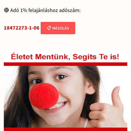
🔴 Adó 1% felajánláshoz adószám:
18472273-1-06
📋 MÁSOLÁS