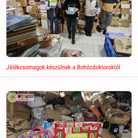
Játékcsomagok készülnek a Bohócdoktoroktól