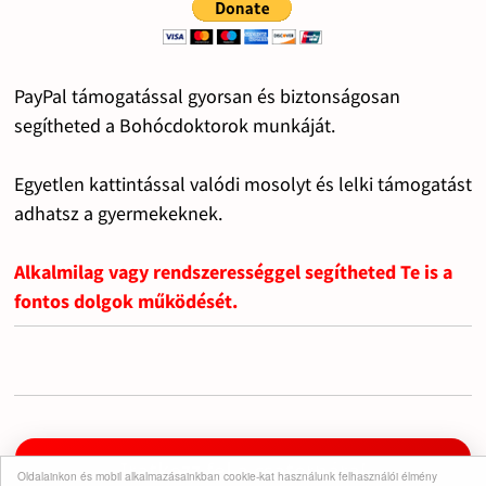
PayPal támogatással gyorsan és biztonságosan
segítheted a Bohócdoktorok munkáját.
Egyetlen kattintással valódi mosolyt és lelki támogatást
adhatsz a gyermekeknek.
Alkalmilag vagy rendszerességgel segítheted Te is a
fontos dolgok működését.
Iratkozz fel a csatornára!
Oldalainkon és mobil alkalmazásainkban cookie-kat használunk felhasználói élmény