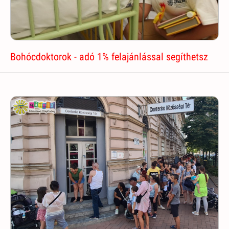
Bohócdoktorok - adó 1% felajánlással segíthetsz