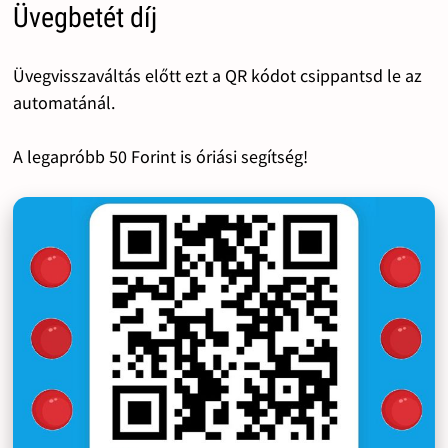
Üvegbetét díj
Üvegvisszaváltás előtt ezt a QR kódot csippantsd le az
automatánál.
A legapróbb 50 Forint is óriási segítség!