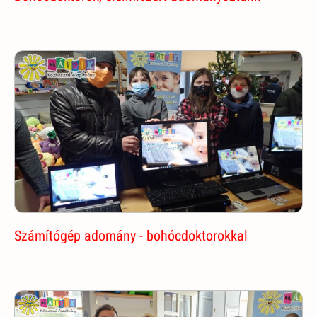
Számítógép adomány - bohócdoktorokkal