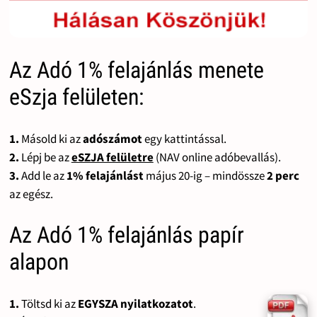
Az Adó 1% felajánlás menete
eSzja felületen:
1.
Másold ki az
adószámot
egy kattintással.
2.
Lépj be az
eSZJA felületre
(NAV online adóbevallás).
3.
Add le az
1% felajánlást
május 20-ig – mindössze
2 perc
az egész.
Az Adó 1% felajánlás papír
alapon
1.
Töltsd ki az
EGYSZA nyilatkozatot
.