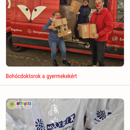
Bohócdoktorok a gyermekekért