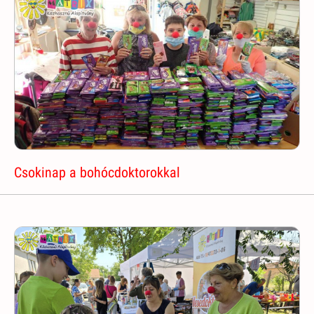
Csokinap a bohócdoktorokkal