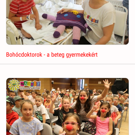
Bohócdoktorok - a beteg gyermekekért