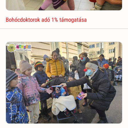
Bohócdoktorok adó 1% támogatása