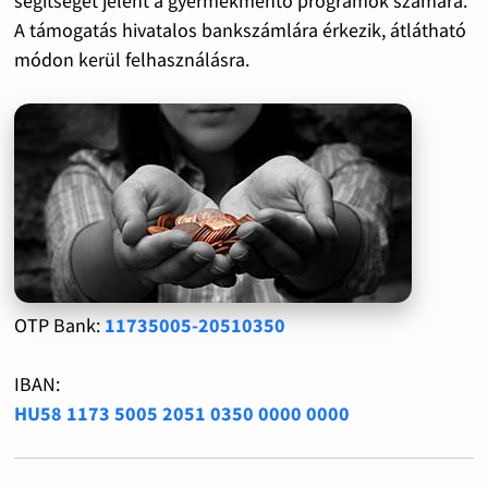
segítséget jelent a gyermekmentő programok számára.
A támogatás hivatalos bankszámlára érkezik, átlátható
módon kerül felhasználásra.
OTP Bank:
11735005-20510350
IBAN:
HU58 1173 5005 2051 0350 0000 0000