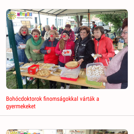
Bohócdoktorok finomságokkal várták a
gyermekeket