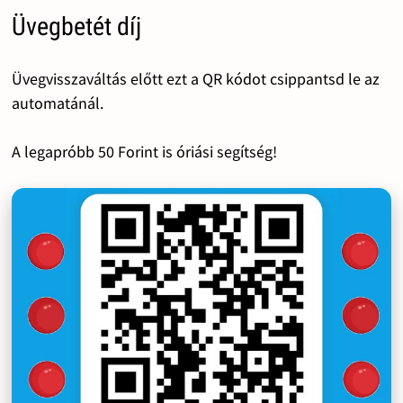
Üvegbetét díj
Üvegvisszaváltás előtt ezt a QR kódot csippantsd le az
automatánál.
A legapróbb 50 Forint is óriási segítség!