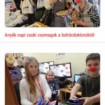
Anyák napi csoki csomagok a bohócdoktoroktól