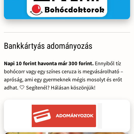
Bankkártyás adományozás
Napi 10 forint havonta már 300 forint.
Ennyiből tíz
bohócorr vagy egy színes ceruza is megvásárolható –
apróság, ami egy gyermeknek mégis mosolyt és erőt
adhat. 🤍 Segítenél? Hálásan köszönjük!