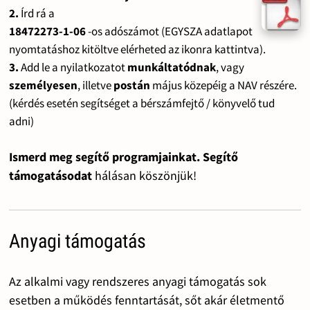
2.
Írd rá a
18472273-1-06
-os adószámot (EGYSZA adatlapot
nyomtatáshoz kitöltve elérheted az ikonra kattintva).
3.
Add le a nyilatkozatot
munkáltatódnak
, vagy
személyesen
, illetve
postán
május közepéig a NAV részére.
(kérdés esetén segítséget a bérszámfejtő / könyvelő tud
adni)
Ismerd meg segítő programjainkat. Segítő
támogatásodat
hálásan köszönjük!
Anyagi támogatás
Az alkalmi vagy rendszeres anyagi támogatás sok
esetben a működés fenntartását, sőt akár életmentő