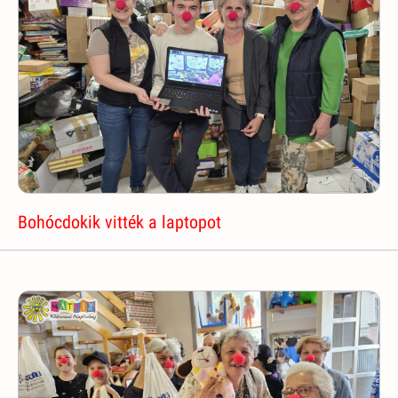
Bohócdokik vitték a laptopot