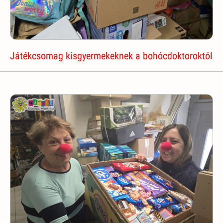
Játékcsomag kisgyermekeknek a bohócdoktoroktól