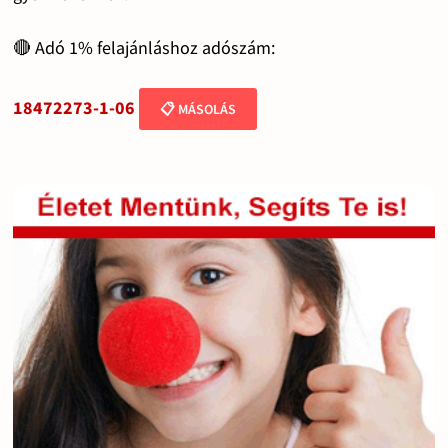
🔴 Adó 1% felajánláshoz adószám:
18472273-1-06
📋 MÁSOLÁS