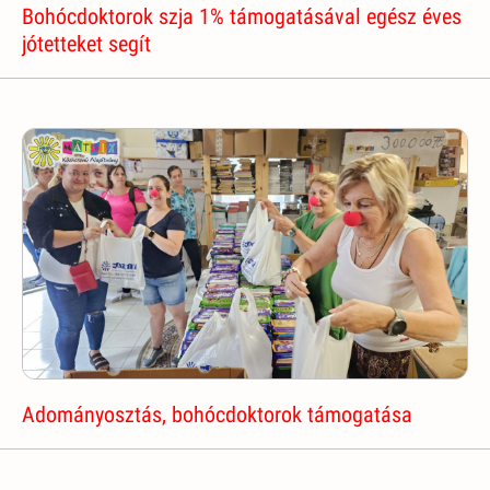
Bohócdoktorok szja 1% támogatásával egész éves
jótetteket segít
Adományosztás, bohócdoktorok támogatása