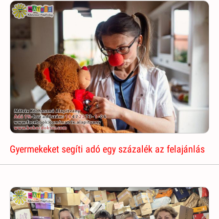
Gyermekeket segíti adó egy százalék az felajánlás