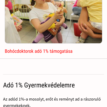
Bohócdoktorok adó 1% támogatása
Adó 1% Gyermekvédelemre
Az adód 1%-a mosolyt, erőt és reményt ad a rászoruló
gyermekeknek.