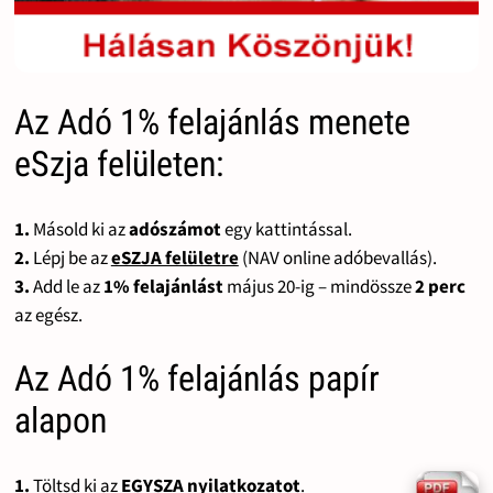
Az Adó 1% felajánlás menete
eSzja felületen:
1.
Másold ki az
adószámot
egy kattintással.
2.
Lépj be az
eSZJA felületre
(NAV online adóbevallás).
3.
Add le az
1% felajánlást
május 20-ig – mindössze
2 perc
az egész.
Az Adó 1% felajánlás papír
alapon
1.
Töltsd ki az
EGYSZA nyilatkozatot
.