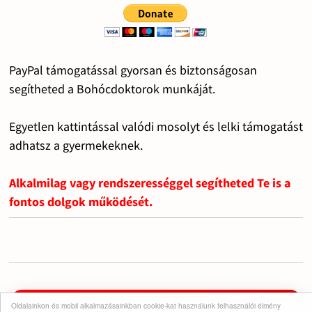
PayPal támogatással gyorsan és biztonságosan
segítheted a Bohócdoktorok munkáját.
Egyetlen kattintással valódi mosolyt és lelki támogatást
adhatsz a gyermekeknek.
Alkalmilag vagy rendszerességgel segítheted Te is a
fontos dolgok működését.
Oldalainkon és mobil alkalmazásainkban cookie-kat használunk felhasználói élmény
Iratkozz fel a csatornára!