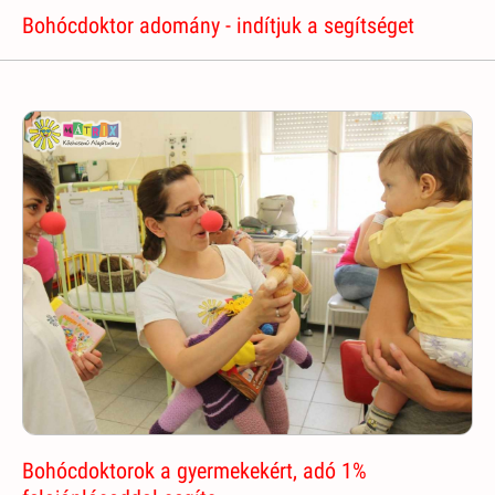
Bohócdoktor adomány - indítjuk a segítséget
Bohócdoktorok a gyermekekért, adó 1%