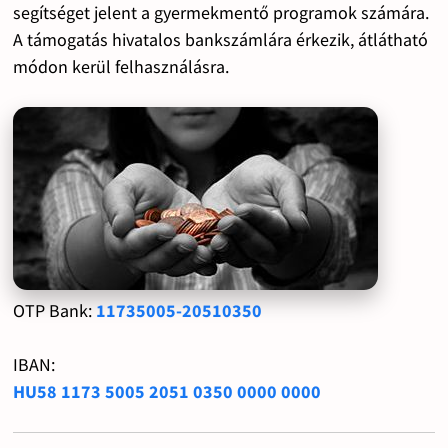
segítséget jelent a gyermekmentő programok számára.
A támogatás hivatalos bankszámlára érkezik, átlátható
módon kerül felhasználásra.
OTP Bank:
11735005-20510350
IBAN:
HU58 1173 5005 2051 0350 0000 0000