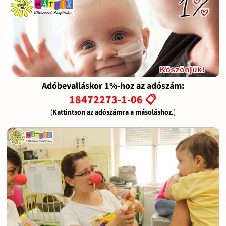
Adóbevalláskor 1%-hoz az adószám:
18472273-1-06 📋
(
Kattintson az adószámra a másoláshoz.
)