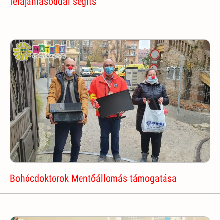
felajánlásoddal segíts
Bohócdoktorok Mentőállomás támogatása