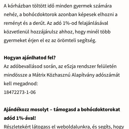
A kórházban töltött idő minden gyermek számára
nehéz, a bohócdoktorok azonban képesek elhozni a
reményt és a derűt. Az adó 1%-od felajánlásával
közvetlenül hozzájárulsz ahhoz, hogy minél több
gyermeket érjen el ez az örömteli segítség.
Hogyan ajánlhatod fel?
Az adóbevallásod során, az eSzja rendszer felületén
mindössze a Mátrix Közhasznú Alapítvány adószámát
kell megadnod:
18472273-1-06
Ajándékozz mosolyt – támogasd a bohócdoktorokat
adód 1%-ával!
Részletekért látogass el weboldalunkra, és segíts, hogy