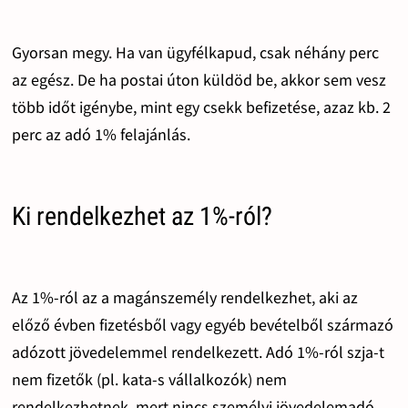
Gyorsan megy. Ha van ügyfélkapud, csak néhány perc
az egész. De ha postai úton küldöd be, akkor sem vesz
több időt igénybe, mint egy csekk befizetése, azaz kb. 2
perc az adó 1% felajánlás.
Ki rendelkezhet az 1%-ról?
Az 1%-ról az a magánszemély rendelkezhet, aki az
előző évben fizetésből vagy egyéb bevételből származó
adózott jövedelemmel rendelkezett. Adó 1%-ról szja-t
nem fizetők (pl. kata-s vállalkozók) nem
rendelkezhetnek, mert nincs személyi jövedelemadó