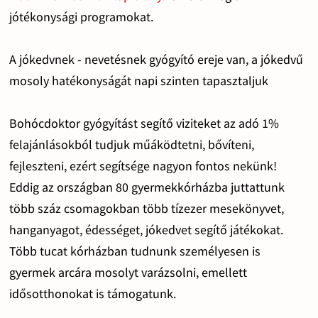
jótékonysági programokat.
A jókedvnek - nevetésnek gyógyító ereje van, a jókedvű
mosoly hatékonyságát napi szinten tapasztaljuk
Bohócdoktor gyógyítást segítő viziteket az adó 1%
felajánlásokból tudjuk műáködtetni, bővíteni,
fejleszteni, ezért segítsége nagyon fontos nekünk!
Eddig az országban 80 gyermekkórházba juttattunk
több száz csomagokban több tízezer mesekönyvet,
hanganyagot, édességet, jókedvet segítő játékokat.
Több tucat kórházban tudnunk személyesen is
gyermek arcára mosolyt varázsolni, emellett
idősotthonokat is támogatunk.