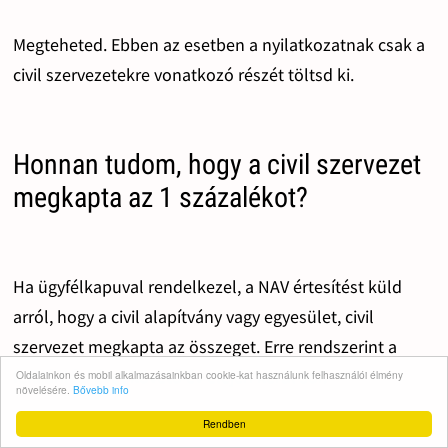
Megteheted. Ebben az esetben a nyilatkozatnak csak a
civil szervezetekre vonatkozó részét töltsd ki.
Honnan tudom, hogy a civil szervezet
megkapta az 1 százalékot?
Ha ügyfélkapuval rendelkezel, a NAV értesítést küld
arról, hogy a civil alapítvány vagy egyesület, civil
szervezet megkapta az összeget. Erre rendszerint a
felajánlási évet követő év elején kerül sor.
Oldalainkon és mobil alkalmazásainkban cookie-kat használunk felhasználói élmény
növelésére.
Bővebb info
Rendben