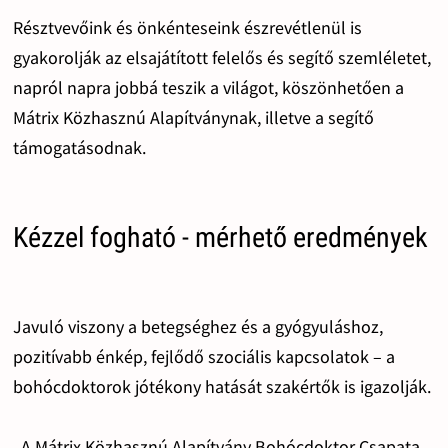
Résztvevőink és önkénteseink észrevétlenül is
gyakorolják az elsajátított felelős és segítő szemléletet,
napról napra jobbá teszik a világot, köszönhetően a
Mátrix Közhasznú Alapítványnak, illetve a segítő
támogatásodnak.
Kézzel fogható - mérhető eredmények
Javuló viszony a betegséghez és a gyógyuláshoz,
pozitívabb énkép, fejlődő szociális kapcsolatok – a
bohócdoktorok jótékony hatását szakértők is igazolják.
„A Mátrix Közhasznú Alapítvány Bohócdoktor Csapata