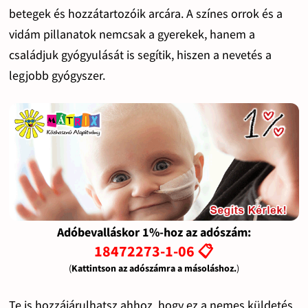
betegek és hozzátartozóik arcára. A színes orrok és a
vidám pillanatok nemcsak a gyerekek, hanem a
családjuk gyógyulását is segítik, hiszen a nevetés a
legjobb gyógyszer.
Adóbevalláskor 1%-hoz az adószám:
18472273-1-06 📋
(
Kattintson az adószámra a másoláshoz.
)
Te is hozzájárulhatsz ahhoz, hogy ez a nemes küldetés