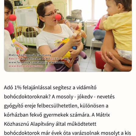
Adó 1% felajánlással segítesz a vidámító
bohócdoktoroknak? A mosoly - jókedv - nevetés
gyógyító ereje felbecsülhetetlen, különösen a
kórházban fekvő gyermekek számára. A Mátrix
Közhasznú Alapítvány által működtetett
bohócdoktorok már évek óta varázsolnak mosolyt a kis