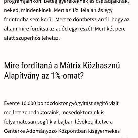
programjainkon. Beteg gyerekeknek és családjaiknak,
neked, mindenkinek. Mert az 1% felajánlás egy
forintodba sem kerül. Mert te dönthetsz arról, hogy az
állam mire fordítsa az adód egy részét. Mert két perc
alatt szuperhős lehetsz.
Mire fordítaná a Mátrix Közhasznú
Alapítvány az 1%-omat?
Évente 10.000 bohócdoktor gyógyítást segítő vizit
mellett zenedoktoraink, mesedoktoraink is
folyamatosan segítik a bajban lévőket, illetve a
Centerke Adományozó Központban kisgyermekes