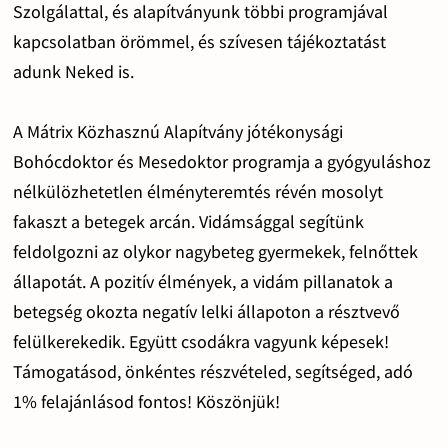
Szolgálattal, és alapítványunk többi programjával
kapcsolatban örömmel, és szívesen tájékoztatást
adunk Neked is.
A Mátrix Közhasznú Alapítvány jótékonysági
Bohócdoktor és Mesedoktor programja a gyógyuláshoz
nélkülözhetetlen élményteremtés révén mosolyt
fakaszt a betegek arcán. Vidámsággal segítünk
feldolgozni az olykor nagybeteg gyermekek, felnőttek
állapotát. A pozitív élmények, a vidám pillanatok a
betegség okozta negatív lelki állapoton a résztvevő
felülkerekedik. Együtt csodákra vagyunk képesek!
Támogatásod, önkéntes részvételed, segítséged, adó
1% felajánlásod fontos! Köszönjük!