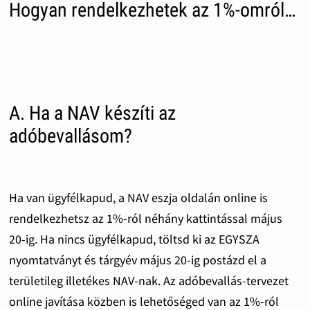
Hogyan rendelkezhetek az 1%-omról…
A. Ha a NAV készíti az
adóbevallásom?
Ha van ügyfélkapud, a NAV eszja oldalán online is
rendelkezhetsz az 1%-ról néhány kattintással május
20-ig. Ha nincs ügyfélkapud, töltsd ki az EGYSZA
nyomtatványt és tárgyév május 20-ig postázd el a
területileg illetékes NAV-nak. Az adóbevallás-tervezet
online javítása közben is lehetőséged van az 1%-ról