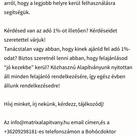
arról, hogy a legjobb helyre kerül felhasználásra
segítségük.
Kérdésed van az adó 1%-ot illetően? Kérdéseidet
szeretettel várjuk!
Tanácstalan vagy abban, hogy kinek ajánld fel adó 1%-
odat? Biztos szeretnél lenni abban, hogy felajánlásod
“jó kezekbe” kerül? Közhasznú Alapítványunk nyitottan
áll minden felajánló rendelkezésére, így egész évben
állunk rendelkezésedre!
Hívj minket, írj nekünk, kérdezz, tájékozódj!
Az info@matrixalapitvany.hu email címen,és a
+36209298181-es telefonszámon a Bohócdoktor