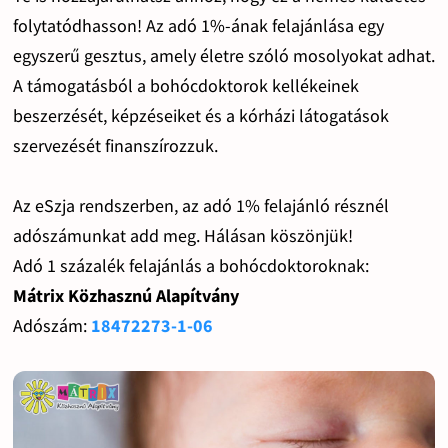
folytatódhasson! Az adó 1%-ának felajánlása egy
egyszerű gesztus, amely életre szóló mosolyokat adhat.
A támogatásból a bohócdoktorok kellékeinek
beszerzését, képzéseiket és a kórházi látogatások
szervezését finanszírozzuk.
Az eSzja rendszerben, az adó 1% felajánló résznél
adószámunkat add meg. Hálásan köszönjük!
Adó 1 százalék felajánlás a bohócdoktoroknak:
Mátrix Közhasznú Alapítvány
Adószám:
18472273-1-06