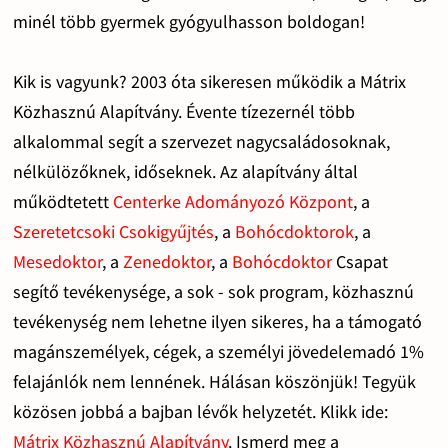
minél több gyermek gyógyulhasson boldogan!
Kik is vagyunk? 2003 óta sikeresen működik a Mátrix
Közhasznú Alapítvány. Évente tízezernél több
alkalommal segít a szervezet nagycsaládosoknak,
nélkülözőknek, időseknek. Az alapítvány által
működtetett
Centerke Adományozó Központ
, a
Szeretetcsoki Csokigyűjtés
, a
Bohócdoktorok
, a
Mesedoktor
, a
Zenedoktor
, a
Bohócdoktor
Csapat
segítő tevékenysége, a sok - sok program, közhasznú
tevékenység nem lehetne ilyen sikeres, ha a támogató
magánszemélyek, cégek, a személyi jövedelemadó 1%
felajánlók nem lennének. Hálásan köszönjük! Tegyük
közösen jobbá a bajban lévők helyzetét. Klikk ide:
Mátrix Közhasznú Alapítvány
. Ismerd meg a