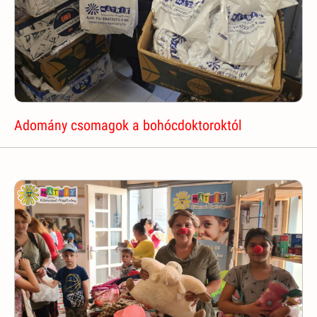
Adomány csomagok a bohócdoktoroktól