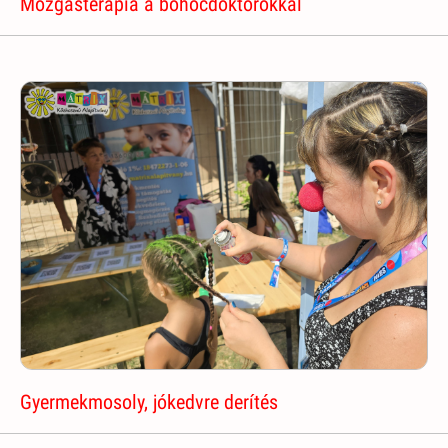
Mozgásterápia a bohócdoktorokkal
Gyermekmosoly, jókedvre derítés