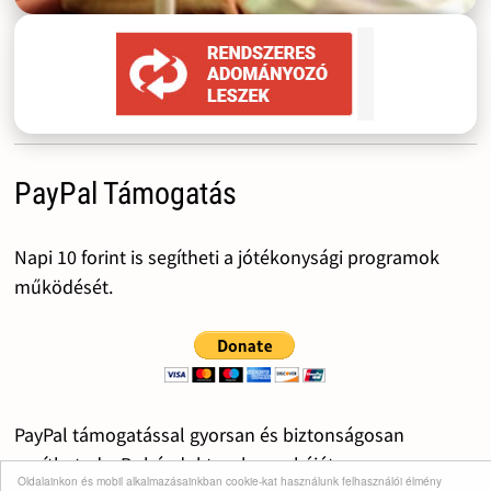
PayPal Támogatás
Napi 10 forint is segítheti a jótékonysági programok
működését.
PayPal támogatással gyorsan és biztonságosan
segítheted a Bohócdoktorok munkáját.
Oldalainkon és mobil alkalmazásainkban cookie-kat használunk felhasználói élmény