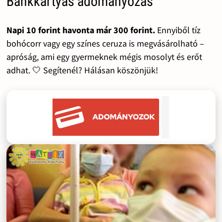
Bankkártyás adományozás
Napi 10 forint havonta már 300 forint.
Ennyiből tíz
bohócorr vagy egy színes ceruza is megvásárolható –
apróság, ami egy gyermeknek mégis mosolyt és erőt
adhat. 🤍 Segítenél? Hálásan köszönjük!