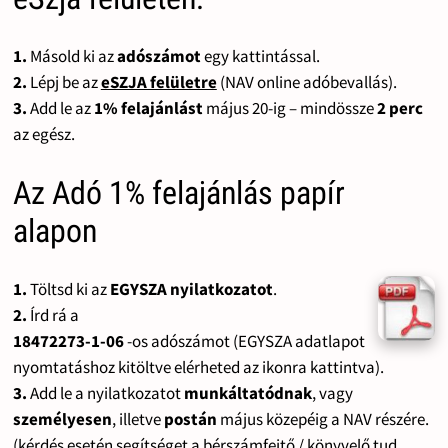
1.
Másold ki az
adószámot
egy kattintással.
2.
Lépj be az
eSZJA felületre
(NAV online adóbevallás).
3.
Add le az
1% felajánlást
május 20-ig – mindössze
2 perc
az egész.
Az Adó 1% felajánlás papír
alapon
1.
Töltsd ki az
EGYSZA nyilatkozatot
.
2.
Írd rá a
18472273-1-06
-os adószámot (EGYSZA adatlapot
nyomtatáshoz kitöltve elérheted az ikonra kattintva).
3.
Add le a nyilatkozatot
munkáltatódnak
, vagy
személyesen
, illetve
postán
május közepéig a NAV részére.
(kérdés esetén segítséget a bérszámfejtő / könyvelő tud