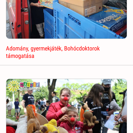
Adomány, gyermekjáték, Bohócdoktorok
támogatása