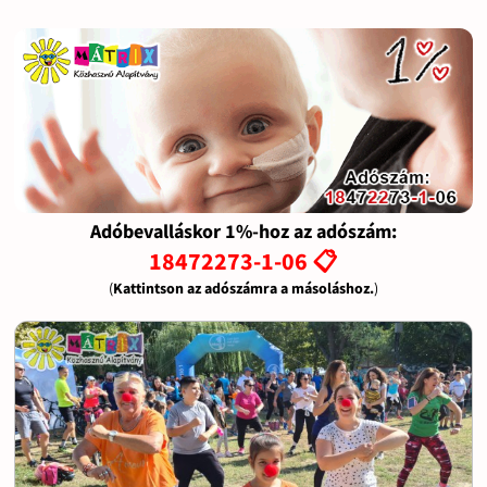
Adóbevalláskor 1%-hoz az adószám:
18472273-1-06 📋
(
Kattintson az adószámra a másoláshoz.
)