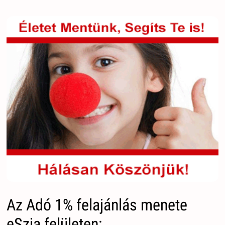
Az Adó 1% felajánlás menete
eSzja felületen: