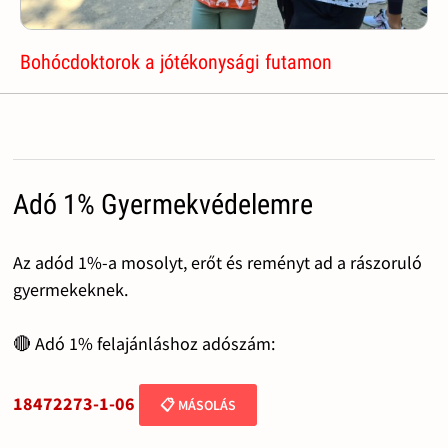
Bohócdoktorok a jótékonysági futamon
Adó 1% Gyermekvédelemre
Az adód 1%-a mosolyt, erőt és reményt ad a rászoruló
gyermekeknek.
🔴 Adó 1% felajánláshoz adószám:
18472273-1-06
📋 MÁSOLÁS