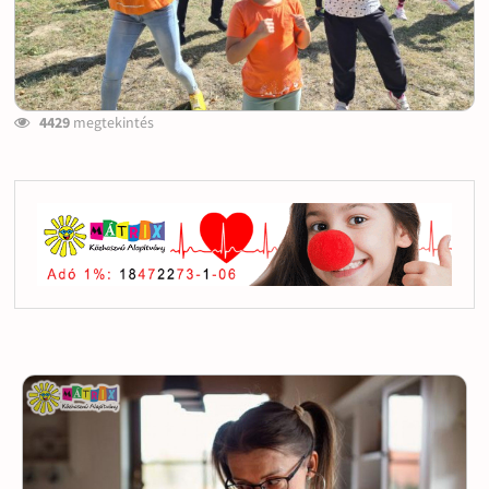
4429
megtekintés