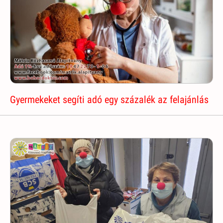
Gyermekeket segíti adó egy százalék az felajánlás