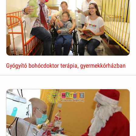
Gyógyító bohócdoktor terápia, gyermekkórházban