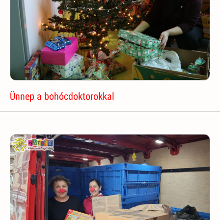
Ünnep a bohócdoktorokkal