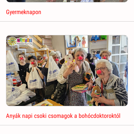
Gyermeknapon
Anyák napi csoki csomagok a bohócdoktoroktól