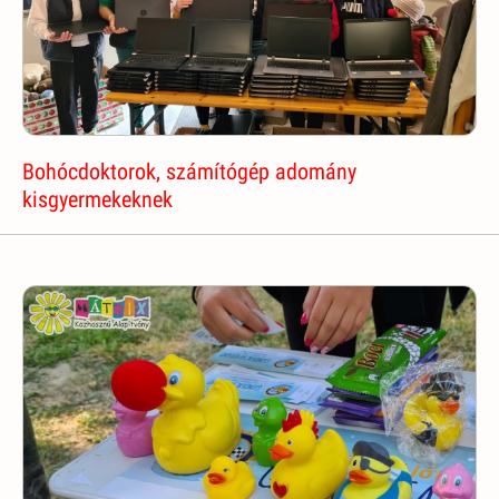
Bohócdoktorok, számítógép adomány
kisgyermekeknek