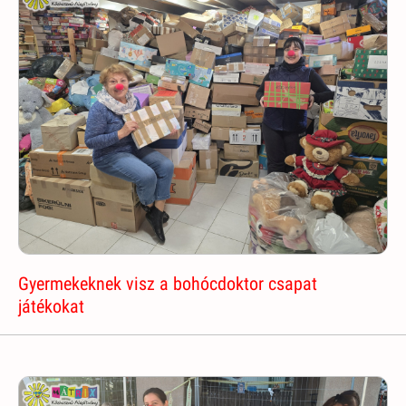
Gyermekeknek visz a bohócdoktor csapat
játékokat