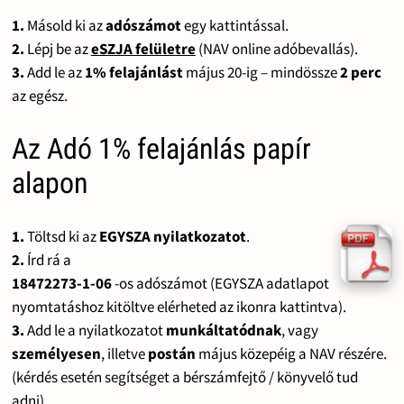
1.
Másold ki az
adószámot
egy kattintással.
2.
Lépj be az
eSZJA felületre
(NAV online adóbevallás).
3.
Add le az
1% felajánlást
május 20-ig – mindössze
2 perc
az egész.
Az Adó 1% felajánlás papír
alapon
1.
Töltsd ki az
EGYSZA nyilatkozatot
.
2.
Írd rá a
18472273-1-06
-os adószámot (EGYSZA adatlapot
nyomtatáshoz kitöltve elérheted az ikonra kattintva).
3.
Add le a nyilatkozatot
munkáltatódnak
, vagy
személyesen
, illetve
postán
május közepéig a NAV részére.
(kérdés esetén segítséget a bérszámfejtő / könyvelő tud
adni)