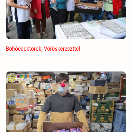
Bohócdoktorok, Vöröskereszttel