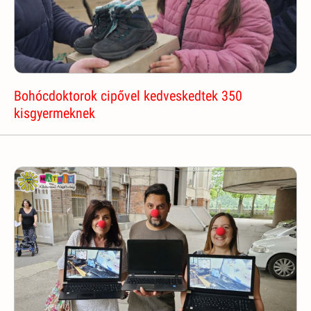
Bohócdoktorok cipővel kedveskedtek 350
kisgyermeknek