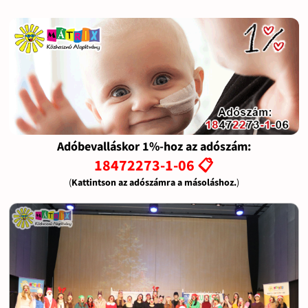
Adóbevalláskor 1%-hoz az adószám:
18472273-1-06 📋
(
Kattintson az adószámra a másoláshoz.
)