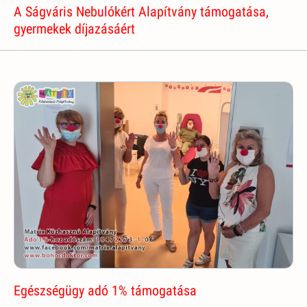
A Ságváris Nebulókért Alapítvány támogatása,
gyermekek díjazásáért
Egészségügy adó 1% támogatása