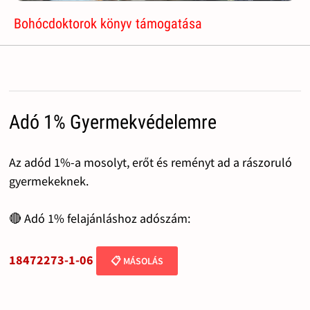
Bohócdoktorok könyv támogatása
Adó 1% Gyermekvédelemre
Az adód 1%-a mosolyt, erőt és reményt ad a rászoruló
gyermekeknek.
🔴 Adó 1% felajánláshoz adószám:
18472273-1-06
📋 MÁSOLÁS