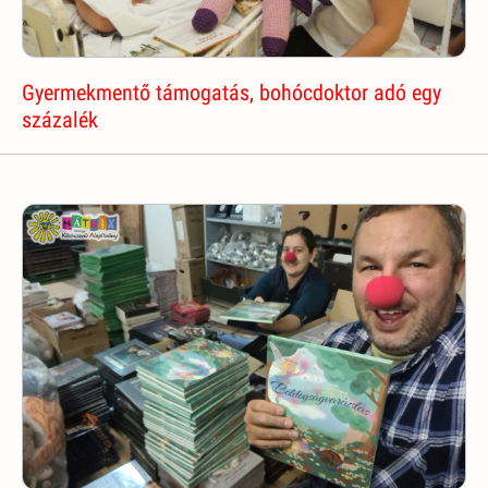
Gyermekmentő támogatás, bohócdoktor adó egy
százalék