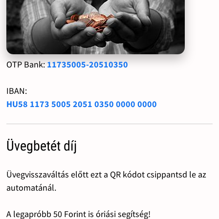
OTP Bank:
11735005-20510350
IBAN:
HU58 1173 5005 2051 0350 0000 0000
Üvegbetét díj
Üvegvisszaváltás előtt ezt a QR kódot csippantsd le az
automatánál.
A legapróbb 50 Forint is óriási segítség!