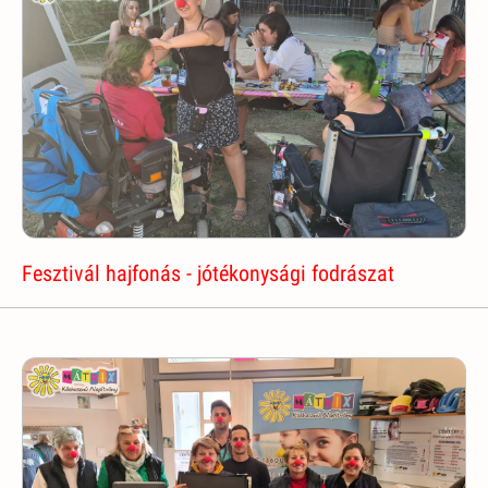
Fesztivál hajfonás - jótékonysági fodrászat