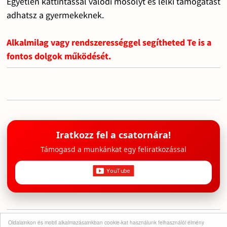
Egyetlen kattintással valódi mosolyt és lelki támogatást
adhatsz a gyermekeknek.
Alkalmilag vagy rendszerességgel segítheted Te is a
fontos dolgok működését.
Iratkozz fel a csatornára!
Támogasd a munkánkat egy feliratkozással
Oldalainkon és mobil alkalmazásainkban cookie-kat használunk felhasználói élmény