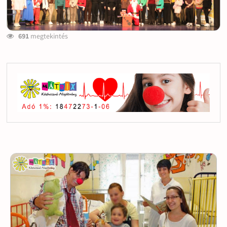
691
megtekintés