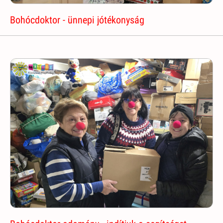
Bohócdoktor - ünnepi jótékonyság