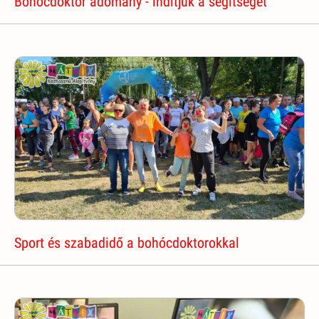
Bohócdoktor adomány - indítjuk a segítséget
Sport és szabadidő a bohócdoktorokkal