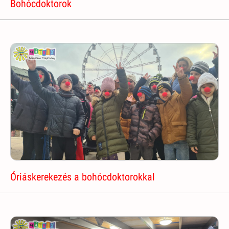
Bohócdoktorok
Óriáskerekezés a bohócdoktorokkal