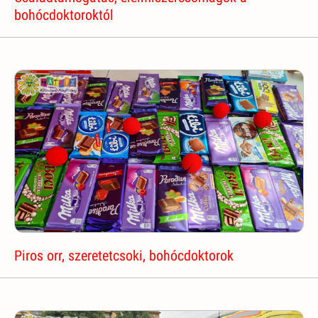
bohócdoktoroktól
Piros orr, szeretetcsoki, bohócdoktorok