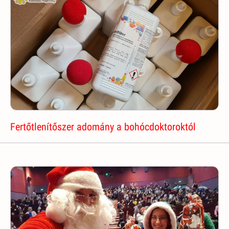
Fertőtlenítőszer adomány a bohócdoktoroktól