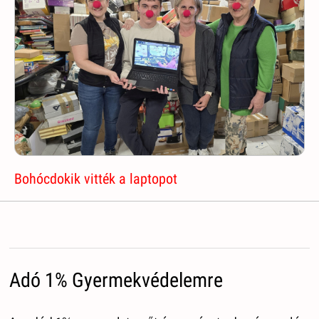
Bohócdokik vitték a laptopot
Adó 1% Gyermekvédelemre