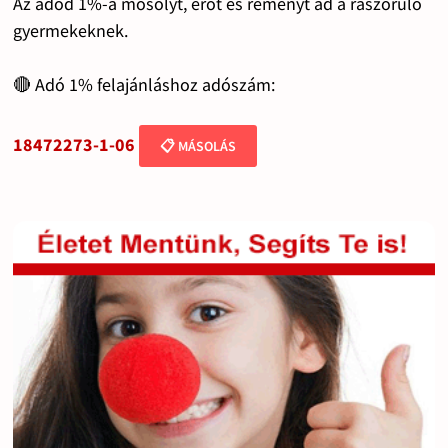
Az adód 1%-a mosolyt, erőt és reményt ad a rászoruló
gyermekeknek.
🔴 Adó 1% felajánláshoz adószám:
18472273-1-06
📋 MÁSOLÁS