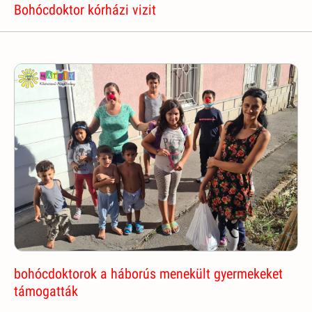
Bohócdoktor kórházi vizit
bohócdoktorok a háborús menekült gyermekeket
támogatták