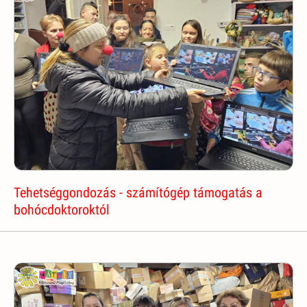
Tehetséggondozás - számítógép támogatás a
bohócdoktoroktól