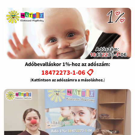
Adóbevalláskor 1%-hoz az adószám:
18472273-1-06 📋
(
Kattintson az adószámra a másoláshoz.
)