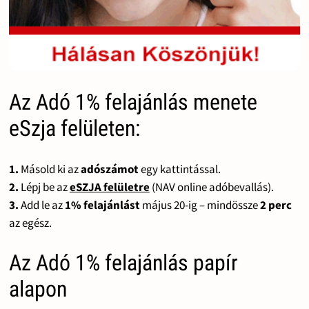
Az Adó 1% felajánlás menete
eSzja felületen:
1.
Másold ki az
adószámot
egy kattintással.
2.
Lépj be az
eSZJA felületre
(NAV online adóbevallás).
3.
Add le az
1% felajánlást
május 20-ig – mindössze
2 perc
az egész.
Az Adó 1% felajánlás papír
alapon