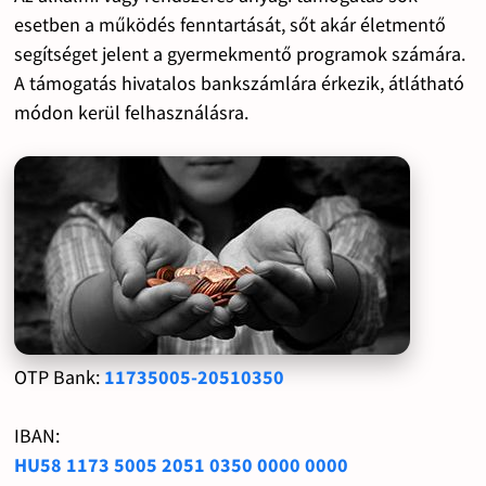
esetben a működés fenntartását, sőt akár életmentő
segítséget jelent a gyermekmentő programok számára.
A támogatás hivatalos bankszámlára érkezik, átlátható
módon kerül felhasználásra.
OTP Bank:
11735005-20510350
IBAN:
HU58 1173 5005 2051 0350 0000 0000