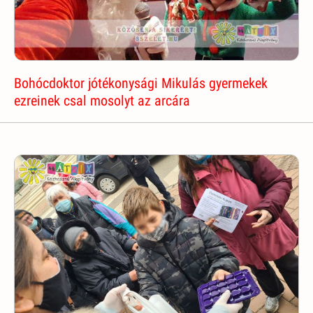
Bohócdoktor jótékonysági Mikulás gyermekek
ezreinek csal mosolyt az arcára