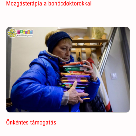
Mozgásterápia a bohócdoktorokkal
Önkéntes támogatás