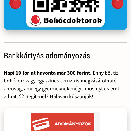
Bankkártyás adományozás
Napi 10 forint havonta már 300 forint.
Ennyiből tíz
bohócorr vagy egy színes ceruza is megvásárolható –
apróság, ami egy gyermeknek mégis mosolyt és erőt
adhat. 🤍 Segítenél? Hálásan köszönjük!