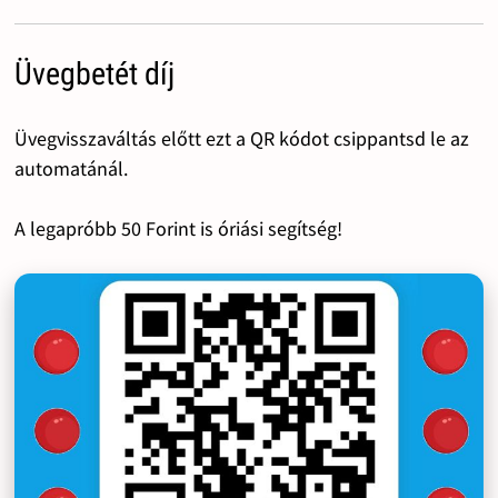
Üvegbetét díj
Üvegvisszaváltás előtt ezt a QR kódot csippantsd le az
automatánál.
A legapróbb 50 Forint is óriási segítség!