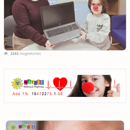
2181
megtekintés