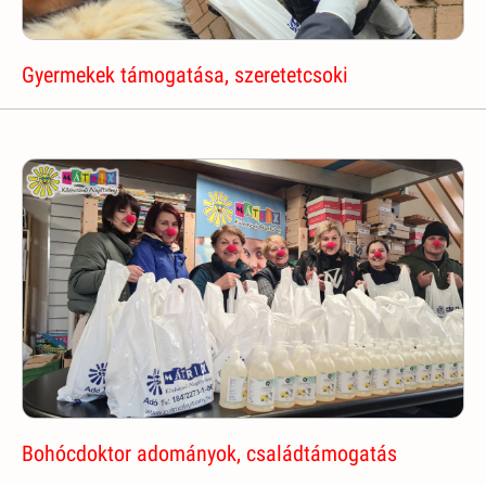
Gyermekek támogatása, szeretetcsoki
Bohócdoktor adományok, családtámogatás