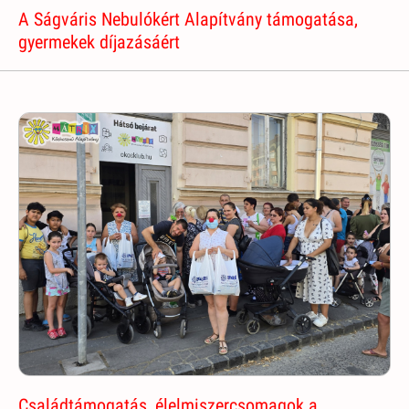
A Ságváris Nebulókért Alapítvány támogatása,
gyermekek díjazásáért
Családtámogatás, élelmiszercsomagok a