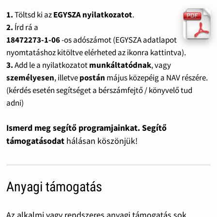
1.
Töltsd ki az
EGYSZA nyilatkozatot
.
2.
Írd rá a
18472273-1-06
-os adószámot (EGYSZA adatlapot
nyomtatáshoz kitöltve elérheted az ikonra kattintva).
3.
Add le a nyilatkozatot
munkáltatódnak
, vagy
személyesen
, illetve
postán
május közepéig a NAV részére.
(kérdés esetén segítséget a bérszámfejtő / könyvelő tud
adni)
Ismerd meg segítő programjainkat. Segítő
támogatásodat
hálásan köszönjük!
Anyagi támogatás
Az alkalmi vagy rendszeres anyagi támogatás sok