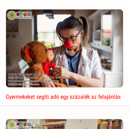
Gyermekeket segíti adó egy százalék az felajánlás