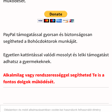
működését.
PayPal támogatással gyorsan és biztonságosan
segítheted a Bohócdoktorok munkáját.
Egyetlen kattintással valódi mosolyt és lelki támogatást
adhatsz a gyermekeknek.
Alkalmilag vagy rendszerességgel segítheted Te is a
fontos dolgok működését.
Oldalainkon és mobil alkalmazásainkban cookie-kat használunk felhasználói élmény