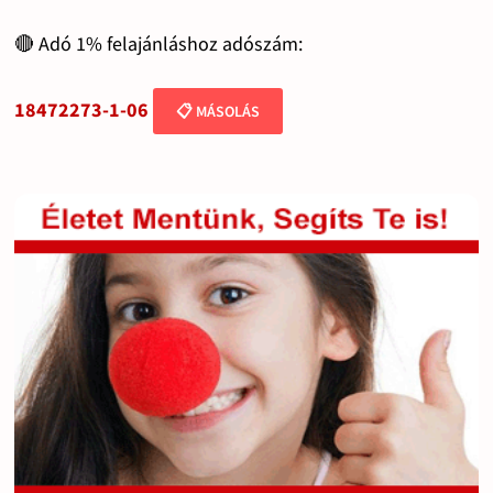
🔴 Adó 1% felajánláshoz adószám:
18472273-1-06
📋 MÁSOLÁS