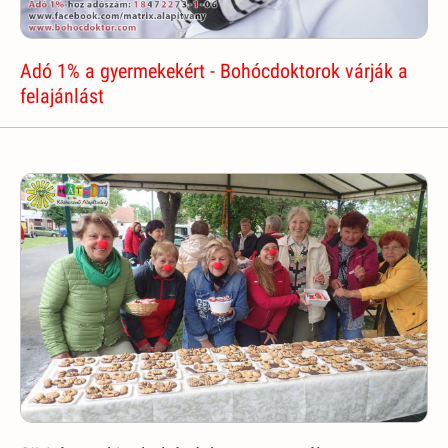
Adó 1% a gyermekekért - Bohócdoktorok várják a
felajánlást