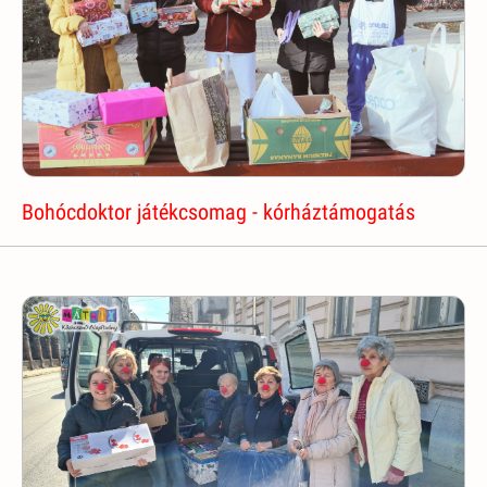
Bohócdoktor játékcsomag - kórháztámogatás