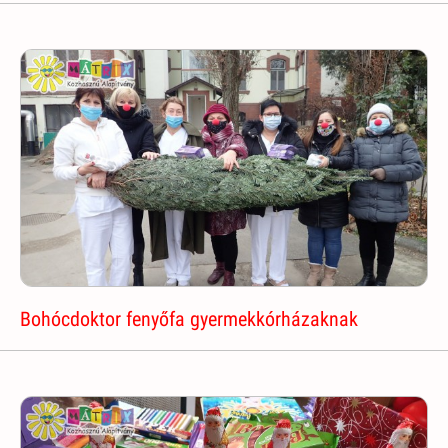
Bohócdoktor fenyőfa gyermekkórházaknak