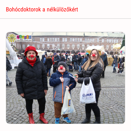
Bohócdoktorok a nélkülözőkért