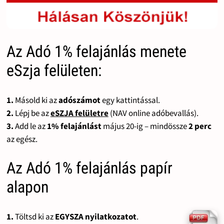
Az Adó 1% felajánlás menete
eSzja felületen:
1.
Másold ki az
adószámot
egy kattintással.
2.
Lépj be az
eSZJA felületre
(NAV online adóbevallás).
3.
Add le az
1% felajánlást
május 20-ig – mindössze
2 perc
az egész.
Az Adó 1% felajánlás papír
alapon
1.
Töltsd ki az
EGYSZA nyilatkozatot
.