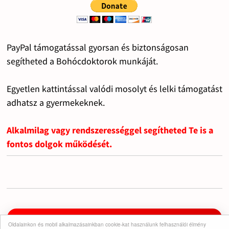
PayPal támogatással gyorsan és biztonságosan
segítheted a Bohócdoktorok munkáját.
Egyetlen kattintással valódi mosolyt és lelki támogatást
adhatsz a gyermekeknek.
Alkalmilag vagy rendszerességgel segítheted Te is a
fontos dolgok működését.
Iratkozz fel a csatornára!
Oldalainkon és mobil alkalmazásainkban cookie-kat használunk felhasználói élmény