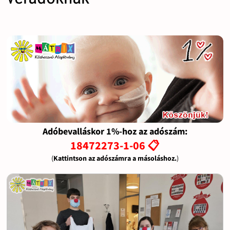
Adóbevalláskor 1%-hoz az adószám:
18472273-1-06 📋
(
Kattintson az adószámra a másoláshoz.
)