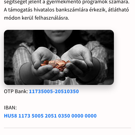
segítséget jelent a gyermekmentő programok számára.
A támogatás hivatalos bankszámlára érkezik, átlátható
módon kerül felhasználásra.
OTP Bank:
11735005-20510350
IBAN:
HU58 1173 5005 2051 0350 0000 0000