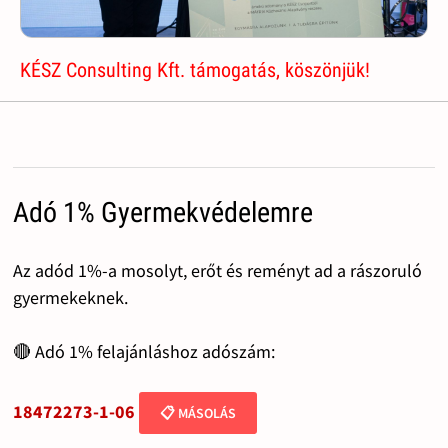
KÉSZ Consulting Kft. támogatás, köszönjük!
Adó 1% Gyermekvédelemre
Az adód 1%-a mosolyt, erőt és reményt ad a rászoruló
gyermekeknek.
🔴 Adó 1% felajánláshoz adószám:
18472273-1-06
📋 MÁSOLÁS