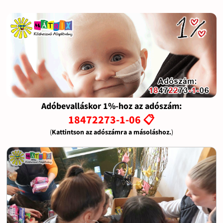
Adóbevalláskor 1%-hoz az adószám:
18472273-1-06 📋
(
Kattintson az adószámra a másoláshoz.
)