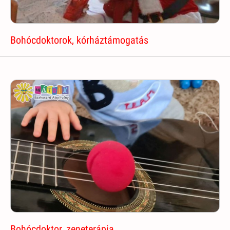
Bohócdoktorok, kórháztámogatás
Bohócdoktor, zeneterápia