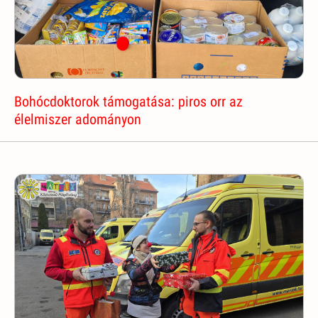
Bohócdoktorok támogatása: piros orr az
élelmiszer adományon