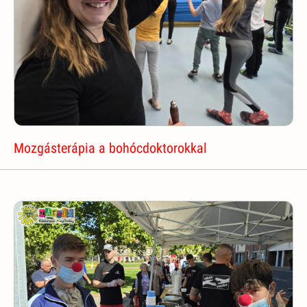
Mozgásterápia a bohócdoktorokkal