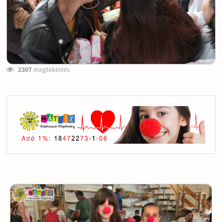
2307
megtekintés