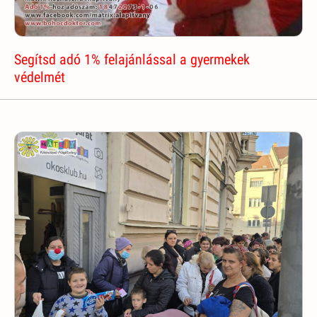
Segítsd adó 1% felajánlással a gyermekek
védelmét