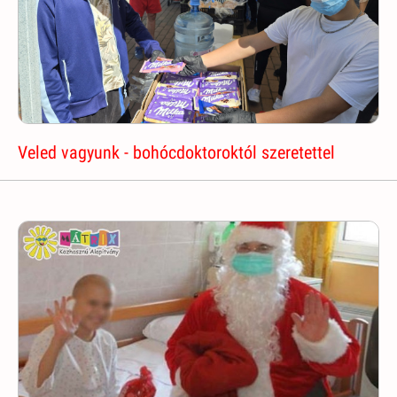
Veled vagyunk - bohócdoktoroktól szeretettel