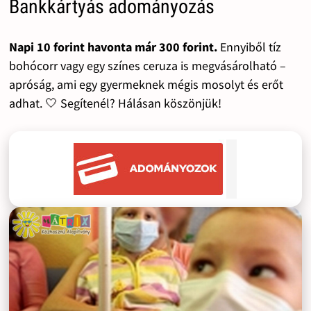
Bankkártyás adományozás
Napi 10 forint havonta már 300 forint.
Ennyiből tíz
bohócorr vagy egy színes ceruza is megvásárolható –
apróság, ami egy gyermeknek mégis mosolyt és erőt
adhat. 🤍 Segítenél? Hálásan köszönjük!