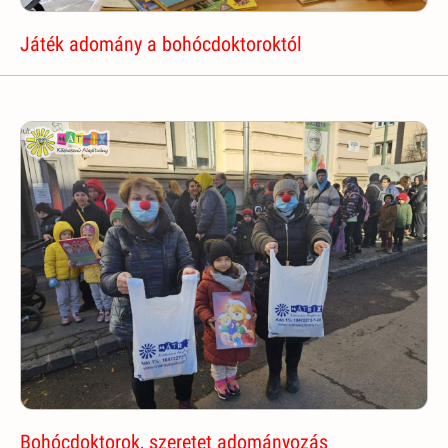
Játék adomány a bohócdoktoroktól
Bohócdoktorok, szeretet adományozás