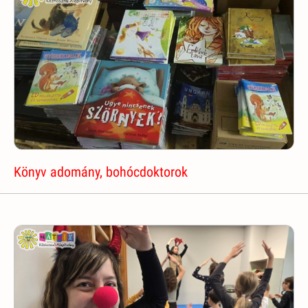
Könyv adomány, bohócdoktorok