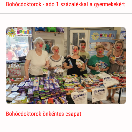
Bohócdoktorok - adó 1 százalékkal a gyermekekért
Bohócdoktorok önkéntes csapat