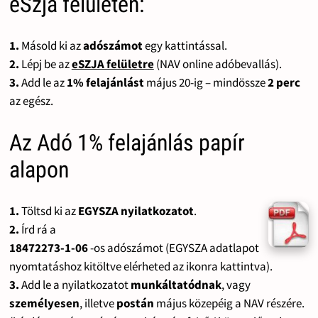
eSzja felületen:
1.
Másold ki az
adószámot
egy kattintással.
2.
Lépj be az
eSZJA felületre
(NAV online adóbevallás).
3.
Add le az
1% felajánlást
május 20-ig – mindössze
2 perc
az egész.
Az Adó 1% felajánlás papír
alapon
1.
Töltsd ki az
EGYSZA nyilatkozatot
.
2.
Írd rá a
18472273-1-06
-os adószámot (EGYSZA adatlapot
nyomtatáshoz kitöltve elérheted az ikonra kattintva).
3.
Add le a nyilatkozatot
munkáltatódnak
, vagy
személyesen
, illetve
postán
május közepéig a NAV részére.