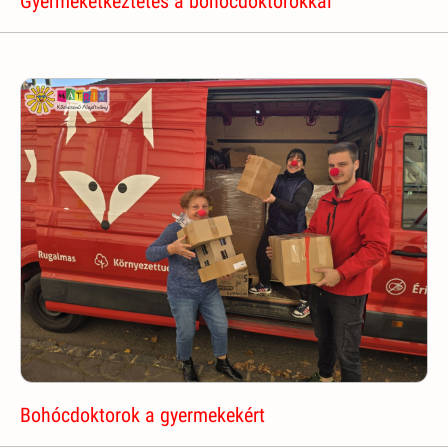
Gyermekétkeztetés a bohócdoktorokkal
Bohócdoktorok a gyermekekért