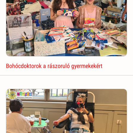
Bohócdoktorok a rászoruló gyermekekért