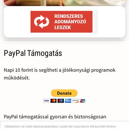
PayPal Támogatás
Napi 10 forint is segítheti a jótékonysági programok
működését.
PayPal támogatással gyorsan és biztonságosan
segítheted a Bohócdoktorok munkáját.
Oldalainkon és mobil alkalmazásainkban cookie-kat használunk felhasználói élmény