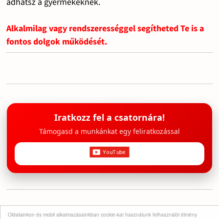
adhatsz a gyermekeknek.
Alkalmilag vagy rendszerességgel segítheted Te is a
fontos dolgok működését.
Iratkozz fel a csatornára!
Támogasd a munkánkat egy feliratkozással
Tárgyi adományok
Oldalainkon és mobil alkalmazásainkban cookie-kat használunk felhasználói élmény