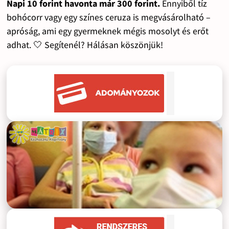
Napi 10 forint havonta már 300 forint.
Ennyiből tíz
bohócorr vagy egy színes ceruza is megvásárolható –
apróság, ami egy gyermeknek mégis mosolyt és erőt
adhat. 🤍 Segítenél? Hálásan köszönjük!