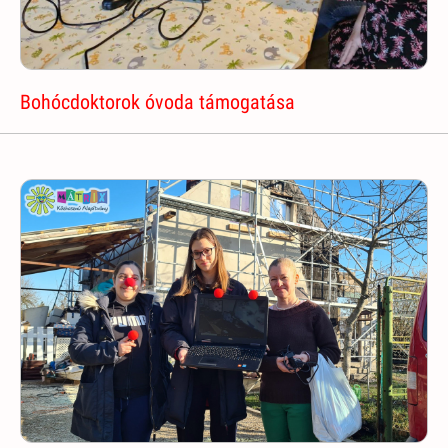
Bohócdoktorok óvoda támogatása