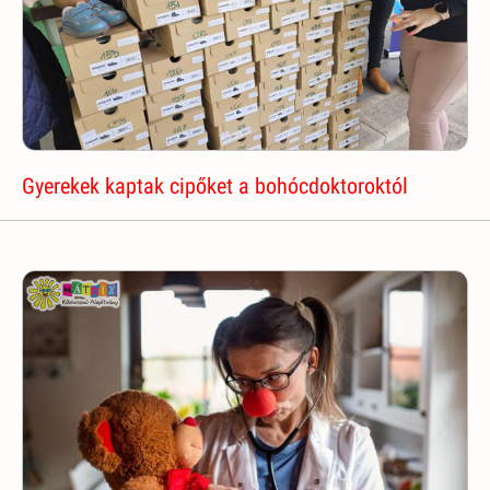
Gyerekek kaptak cipőket a bohócdoktoroktól