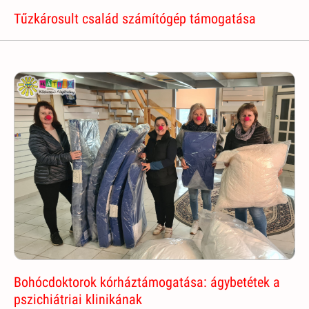
Tűzkárosult család számítógép támogatása
Bohócdoktorok kórháztámogatása: ágybetétek a
pszichiátriai klinikának