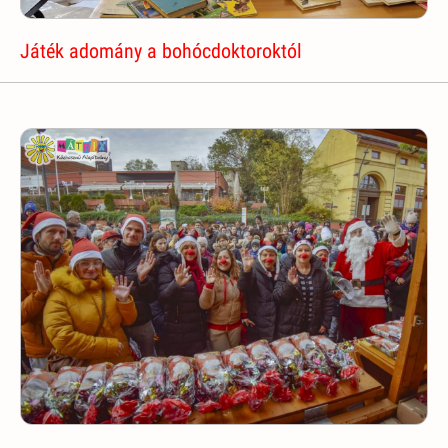
Játék adomány a bohócdoktoroktól