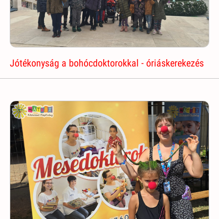
Jótékonyság a bohócdoktorokkal - óriáskerekezés