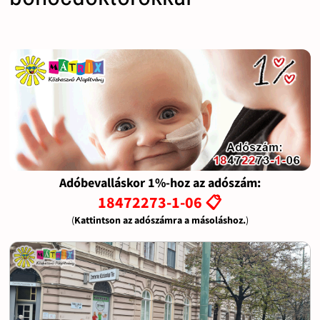
Adóbevalláskor 1%-hoz az adószám:
18472273-1-06 📋
(
Kattintson az adószámra a másoláshoz.
)