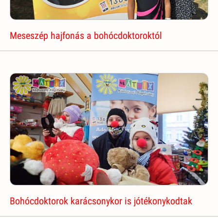
Meseszép hajfonás a bohócdoktoroktól
Bohócdoktorok karácsonykor is jótékonykodtak