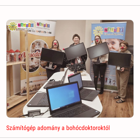
Számítógép adomány a bohócdoktoroktól