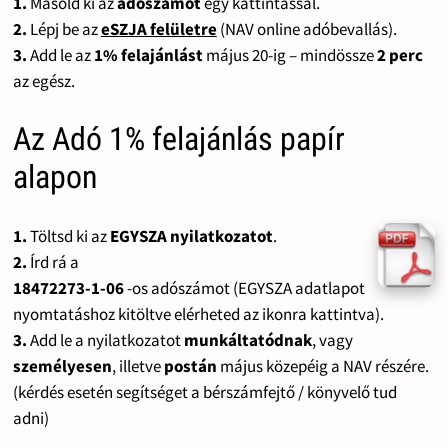
1.
Másold ki az
adószámot
egy kattintással.
2.
Lépj be az
eSZJA felületre
(NAV online adóbevallás).
3.
Add le az
1% felajánlást
május 20-ig – mindössze
2 perc
az egész.
Az Adó 1% felajánlás papír
alapon
1.
Töltsd ki az
EGYSZA nyilatkozatot
.
2.
Írd rá a
18472273-1-06
-os adószámot (EGYSZA adatlapot
nyomtatáshoz kitöltve elérheted az ikonra kattintva).
3.
Add le a nyilatkozatot
munkáltatódnak
, vagy
személyesen
, illetve
postán
május közepéig a NAV részére.
(kérdés esetén segítséget a bérszámfejtő / könyvelő tud
adni)