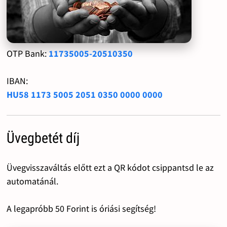
OTP Bank:
11735005-20510350
IBAN:
HU58 1173 5005 2051 0350 0000 0000
Üvegbetét díj
Üvegvisszaváltás előtt ezt a QR kódot csippantsd le az
automatánál.
A legapróbb 50 Forint is óriási segítség!