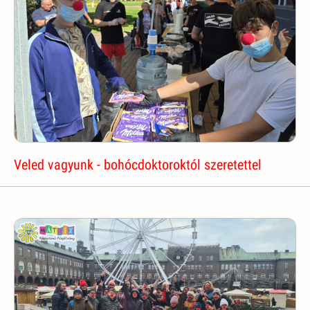
Veled vagyunk - bohócdoktoroktól szeretettel