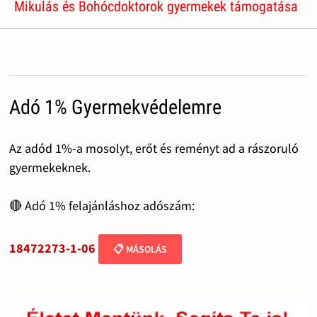
Mikulás és Bohócdoktorok gyermekek támogatása
Adó 1% Gyermekvédelemre
Az adód 1%-a mosolyt, erőt és reményt ad a rászoruló
gyermekeknek.
🔴 Adó 1% felajánláshoz adószám:
18472273-1-06
📋 MÁSOLÁS