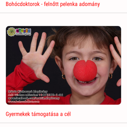
Bohócdoktorok - felnőtt pelenka adomány
Gyermekek támogatása a cél