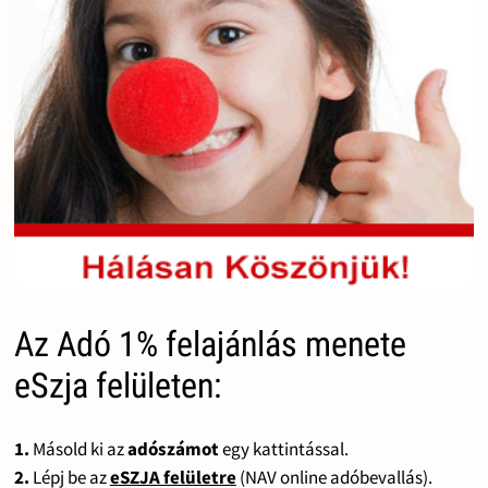
Az Adó 1% felajánlás menete
eSzja felületen:
1.
Másold ki az
adószámot
egy kattintással.
2.
Lépj be az
eSZJA felületre
(NAV online adóbevallás).