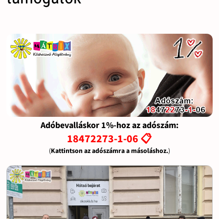
Adóbevalláskor 1%-hoz az adószám:
18472273-1-06 📋
(
Kattintson az adószámra a másoláshoz.
)