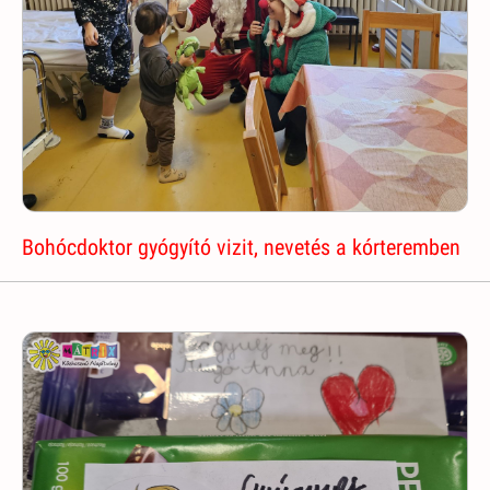
Bohócdoktor gyógyító vizit, nevetés a kórteremben