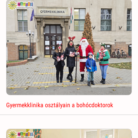
Gyermekklinika osztályain a bohócdoktorok