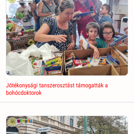
Jótékonysági tanszerosztást támogatták a
bohócdoktorok