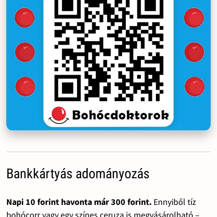
Bankkártyás adományozás
Napi 10 forint havonta már 300 forint.
Ennyiből tíz
bohócorr vagy egy színes ceruza is megvásárolható –