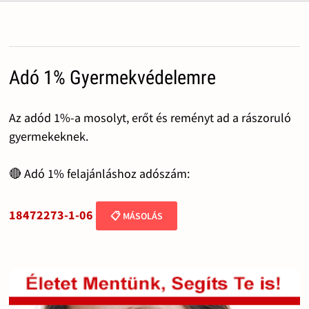
Adó 1% Gyermekvédelemre
Az adód 1%-a mosolyt, erőt és reményt ad a rászoruló
gyermekeknek.
🔴 Adó 1% felajánláshoz adószám:
18472273-1-06
📋 MÁSOLÁS