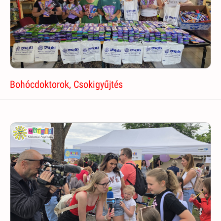
Bohócdoktorok, Csokigyűjtés