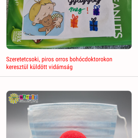
Szeretetcsoki, piros orros bohócdoktorokon
keresztül küldött vidámság