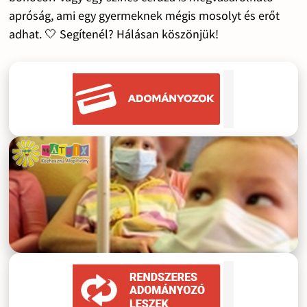
apróság, ami egy gyermeknek mégis mosolyt és erőt
adhat. 🤍 Segítenél? Hálásan köszönjük!