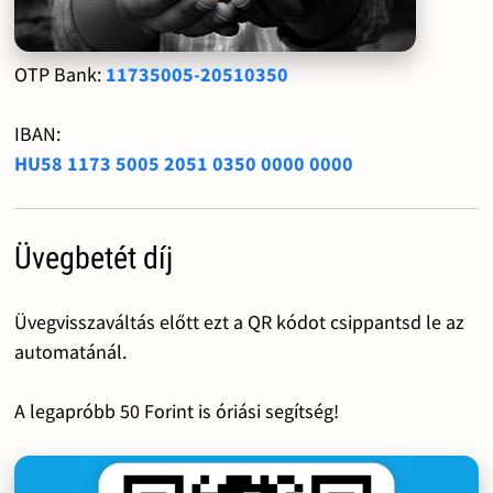
OTP Bank:
11735005-20510350
IBAN:
HU58 1173 5005 2051 0350 0000 0000
Üvegbetét díj
Üvegvisszaváltás előtt ezt a QR kódot csippantsd le az
automatánál.
A legapróbb 50 Forint is óriási segítség!