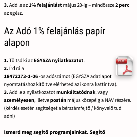
3.
Add le az
1% felajánlást
május 20-ig – mindössze
2 perc
az egész.
Az Adó 1% felajánlás papír
alapon
1.
Töltsd ki az
EGYSZA nyilatkozatot
.
2.
Írd rá a
18472273-1-06
-os adószámot (EGYSZA adatlapot
nyomtatáshoz kitöltve elérheted az ikonra kattintva).
3.
Add le a nyilatkozatot
munkáltatódnak
, vagy
személyesen
, illetve
postán
május közepéig a NAV részére.
(kérdés esetén segítséget a bérszámfejtő / könyvelő tud
adni)
Ismerd meg segítő programjainkat. Segítő