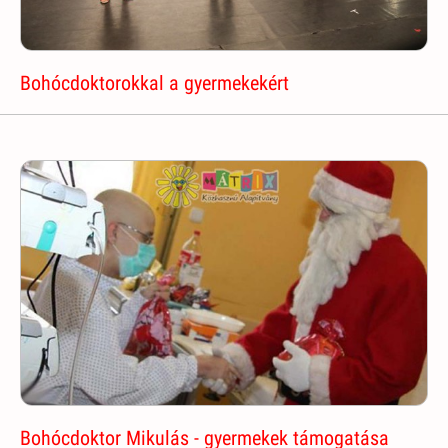
Bohócdoktorokkal a gyermekekért
Bohócdoktor Mikulás - gyermekek támogatása