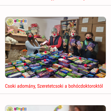
Csoki adomány, Szeretetcsoki a bohócdoktoroktól