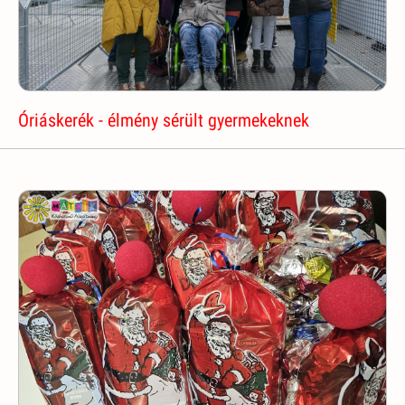
Óriáskerék - élmény sérült gyermekeknek