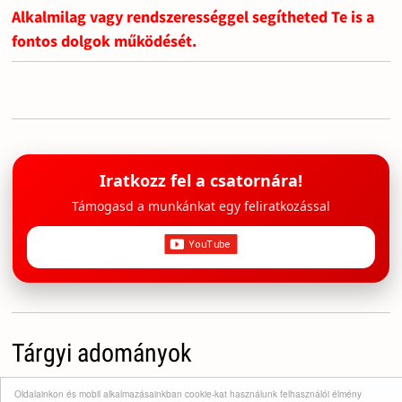
Alkalmilag vagy rendszerességgel segítheted Te is a
fontos dolgok működését.
Iratkozz fel a csatornára!
Támogasd a munkánkat egy feliratkozással
Tárgyi adományok
Oldalainkon és mobil alkalmazásainkban cookie-kat használunk felhasználói élmény