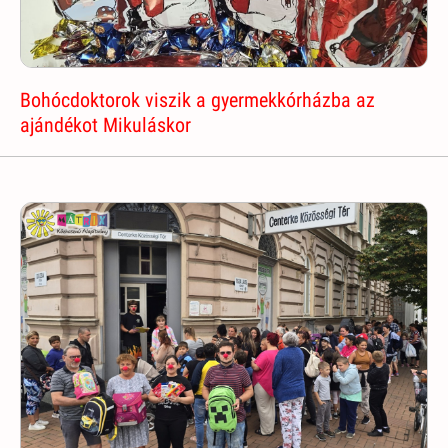
Bohócdoktorok viszik a gyermekkórházba az
ajándékot Mikuláskor