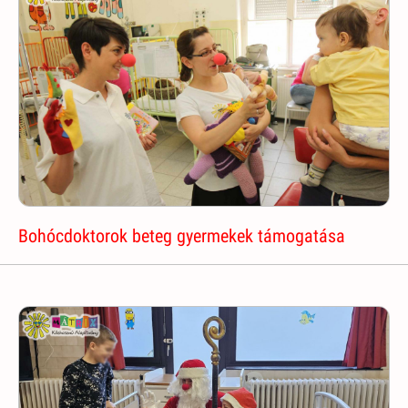
Bohócdoktorok beteg gyermekek támogatása