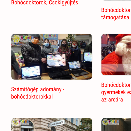
Bohócdoktorok, Csokigyűjtés
Bohócdoktor
támogatása
Bohócdoktor
Számítógép adomány -
gyermekek ez
bohócdoktorokkal
az arcára