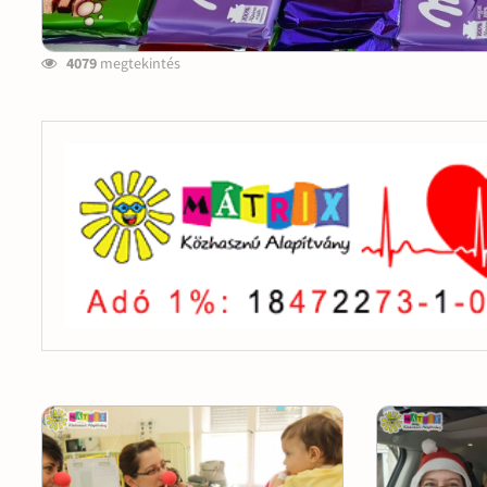
4079
megtekintés