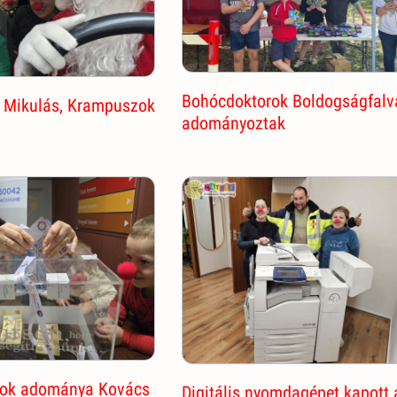
Bohócdoktorok Boldogságfalv
 Mikulás, Krampuszok
adományoztak
rok adománya Kovács
Digitális nyomdagépet kapott 