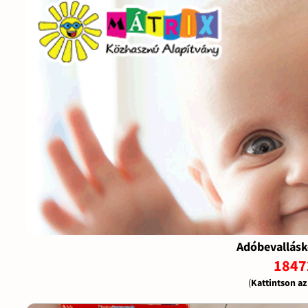
Adóbevallásk
1847
(
Kattintson a