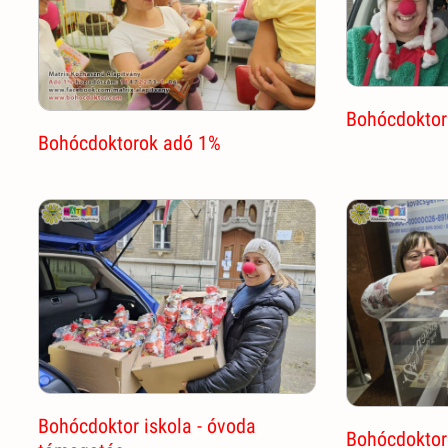
Bohócdoktor
Bohócdoktorok adó 1%
Bohócdoktor iskola - óvoda
Bohócdokto