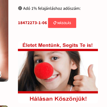
🔴 Adó 1% felajánláshoz adószám:
18472273-1-06
📋 MÁSOLÁS