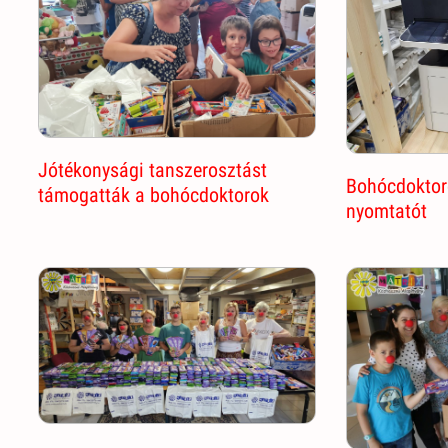
Jótékonysági tanszerosztást
Bohócdoktoro
támogatták a bohócdoktorok
nyomtatót