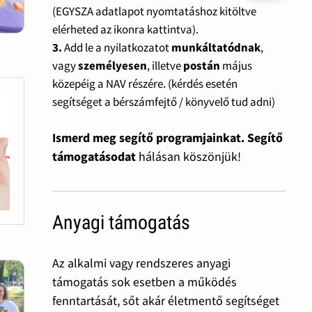
(EGYSZA adatlapot nyomtatáshoz kitöltve
elérheted az ikonra kattintva).
3.
Add le a nyilatkozatot
munkáltatódnak
,
vagy
személyesen
, illetve
postán
május
közepéig a NAV részére. (kérdés esetén
segítséget a bérszámfejtő / könyvelő tud adni)
Ismerd meg segítő programjainkat. Segítő
támogatásodat
hálásan köszönjük!
Anyagi támogatás
Az alkalmi vagy rendszeres anyagi
támogatás sok esetben a működés
fenntartását, sőt akár életmentő segítséget