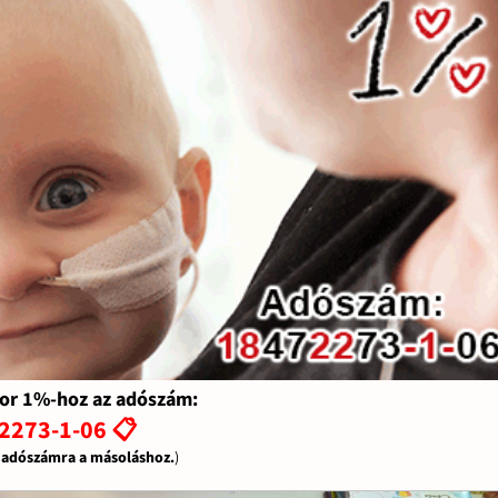
or 1%-hoz az adószám:
2273-1-06 📋
z adószámra a másoláshoz.
)