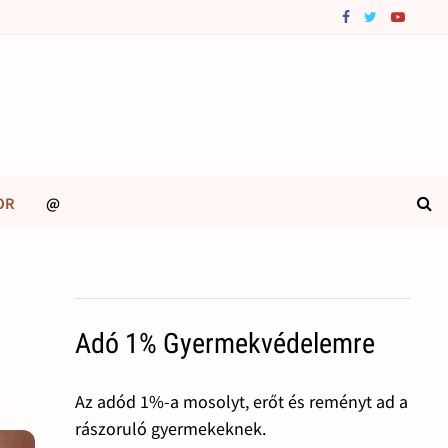
OR
@
Adó 1% Gyermekvédelemre
Az adód 1%-a mosolyt, erőt és reményt ad a
rászoruló gyermekeknek.