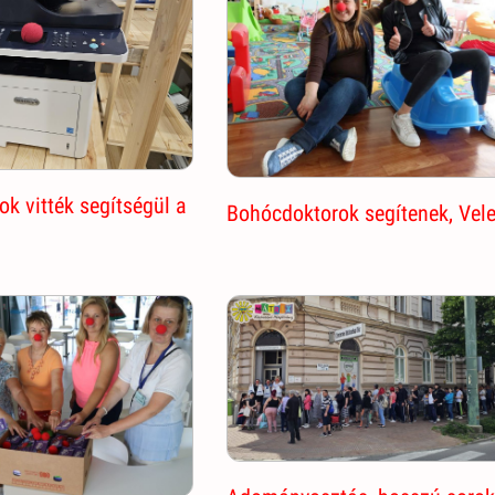
k vitték segítségül a
Bohócdoktorok segítenek, Vel