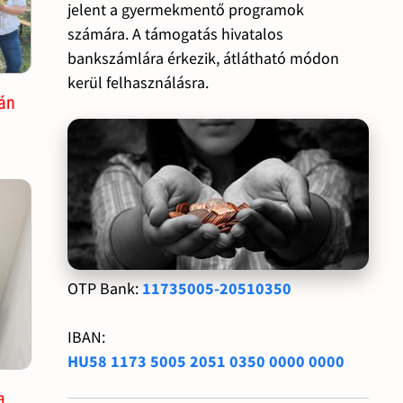
jelent a gyermekmentő programok
számára. A támogatás hivatalos
bankszámlára érkezik, átlátható módon
kerül felhasználásra.
án
OTP Bank:
11735005-20510350
IBAN:
HU58 1173 5005 2051 0350 0000 0000
a