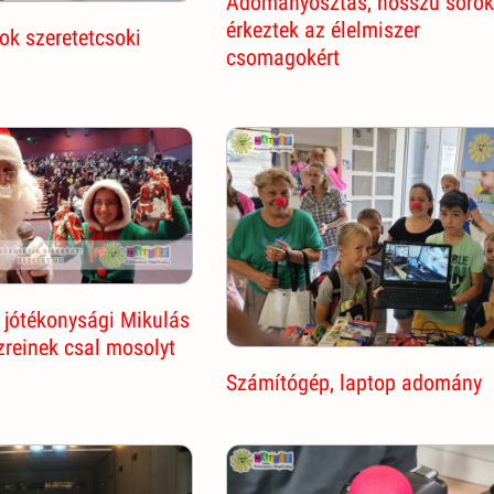
Adományosztás, hosszú soro
érkeztek az élelmiszer
ok szeretetcsoki
csomagokért
 jótékonysági Mikulás
reinek csal mosolyt
Számítógép, laptop adomány