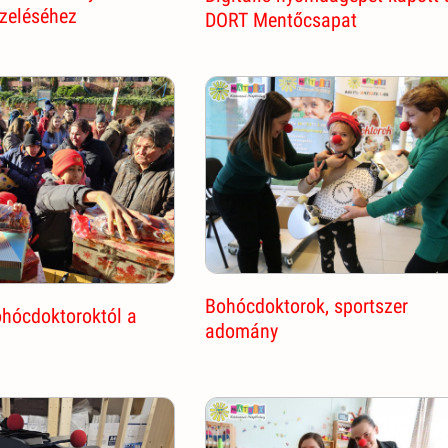
ezeléséhez
DORT Mentőcsapat
Bohócdoktorok, sportszer
ohócdoktoroktól a
adomány