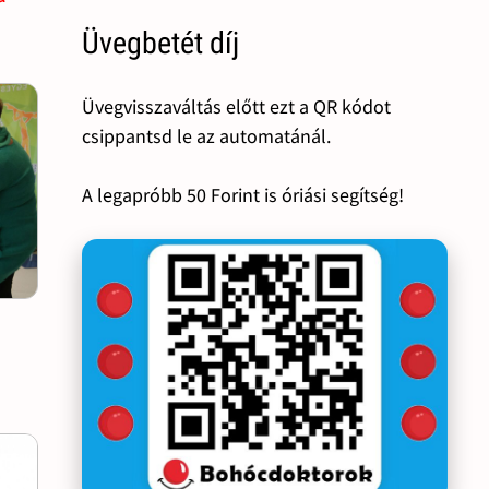
Üvegbetét díj
Üvegvisszaváltás előtt ezt a QR kódot
csippantsd le az automatánál.
A legapróbb 50 Forint is óriási segítség!