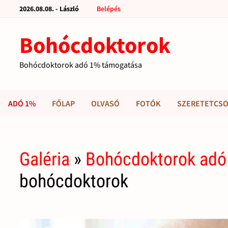
2026.08.08. - László
Belépés
Bohócdoktorok
Bohócdoktorok adó 1% támogatása
ADÓ 1%
FŐLAP
OLVASÓ
FOTÓK
SZERETETCSO
Galéria
»
Bohócdoktorok adó
bohócdoktorok