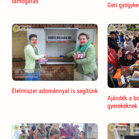
támogatás
Geri gyógyk
Élelmiszer adománnyal is segítünk
Ajándék a b
gyerekeknek