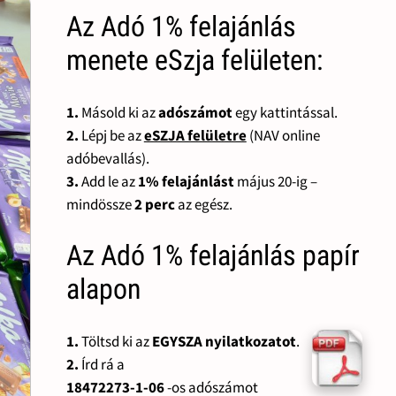
Az Adó 1% felajánlás
menete eSzja felületen:
1.
Másold ki az
adószámot
egy kattintással.
2.
Lépj be az
eSZJA felületre
(NAV online
adóbevallás).
3.
Add le az
1% felajánlást
május 20-ig –
mindössze
2 perc
az egész.
Az Adó 1% felajánlás papír
alapon
1.
Töltsd ki az
EGYSZA nyilatkozatot
.
2.
Írd rá a
18472273-1-06
-os adószámot