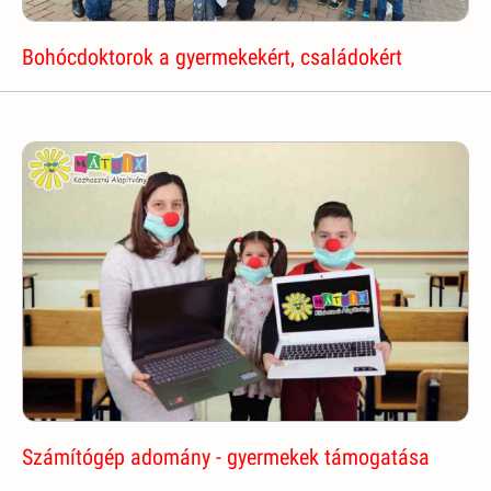
Bohócdoktorok a gyermekekért, családokért
Számítógép adomány - gyermekek támogatása