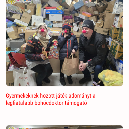
Gyermekeknek hozott játék adományt a
legfiatalabb bohócdoktor támogató