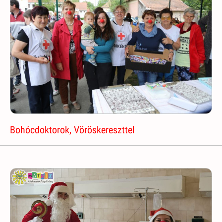
Bohócdoktorok, Vöröskereszttel