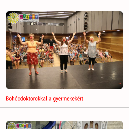
Bohócdoktorokkal a gyermekekért