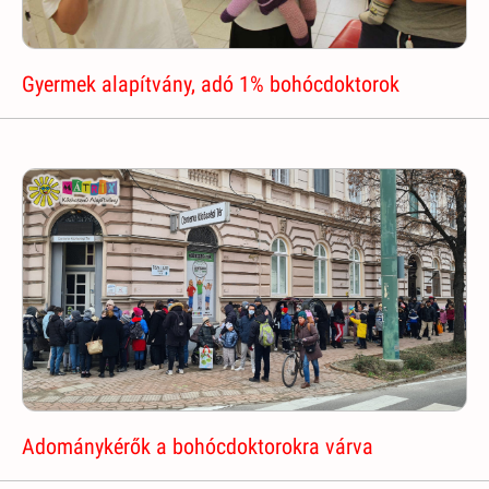
Gyermek alapítvány, adó 1% bohócdoktorok
Adománykérők a bohócdoktorokra várva