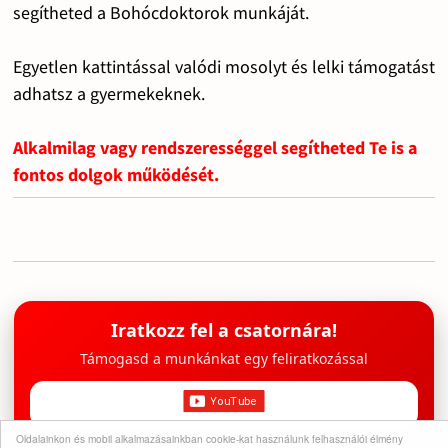
segítheted a Bohócdoktorok munkáját.
Egyetlen kattintással valódi mosolyt és lelki támogatást
adhatsz a gyermekeknek.
Alkalmilag vagy rendszerességgel segítheted Te is a
fontos dolgok működését.
Iratkozz fel a csatornára!
Támogasd a munkánkat egy feliratkozással
Oldalainkon és mobil alkalmazásainkban cookie-kat használunk felhasználói élmény