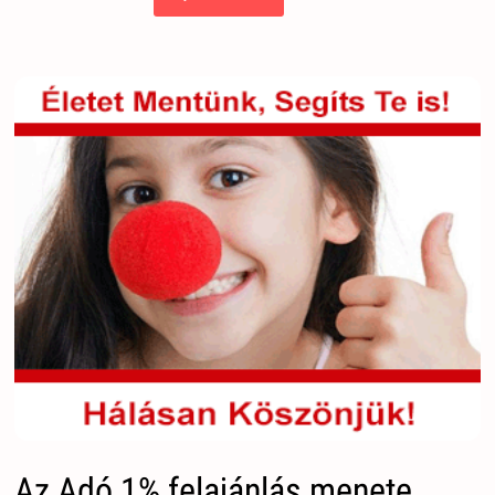
Az Adó 1% felajánlás menete