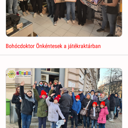
Bohócdoktor Önkéntesek a játékraktárban