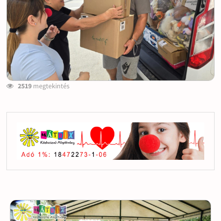
2519
megtekintés