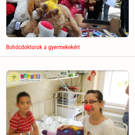
Bohócdoktorok a gyermekekért