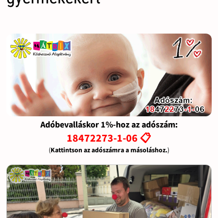
Adóbevalláskor 1%-hoz az adószám:
18472273-1-06 📋
(
Kattintson az adószámra a másoláshoz.
)