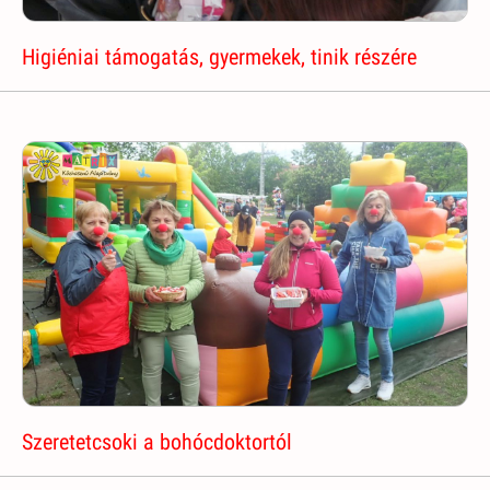
Higiéniai támogatás, gyermekek, tinik részére
Szeretetcsoki a bohócdoktortól