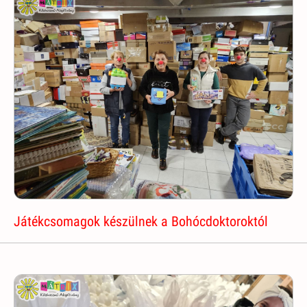
Játékcsomagok készülnek a Bohócdoktoroktól