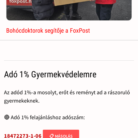
Bohócdoktorok segítője a FoxPost
Adó 1% Gyermekvédelemre
Az adód 1%-a mosolyt, erőt és reményt ad a rászoruló
gyermekeknek.
🔴 Adó 1% felajánláshoz adószám:
18472273-1-06
📋 MÁSOLÁS