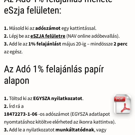
eSzja felületen:
1.
Másold ki az
adószámot
egy kattintással.
2.
Lépj be az
eSZJA felületre
(NAV online adóbevallás).
3.
Add le az
1% felajánlást
május 20-ig – mindössze
2 perc
az egész.
Az Adó 1% felajánlás papír
alapon
1.
Töltsd ki az
EGYSZA nyilatkozatot
.
2.
Írd rá a
18472273-1-06
-os adószámot (EGYSZA adatlapot
nyomtatáshoz kitöltve elérheted az ikonra kattintva).
3.
Add le a nyilatkozatot
munkáltatódnak
, vagy