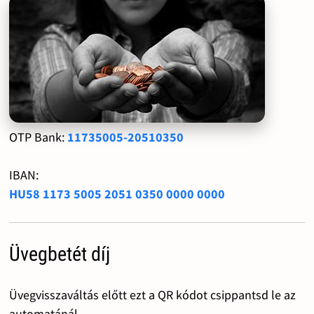
OTP Bank:
11735005-20510350
IBAN:
HU58 1173 5005 2051 0350 0000 0000
Üvegbetét díj
Üvegvisszaváltás előtt ezt a QR kódot csippantsd le az
automatánál.