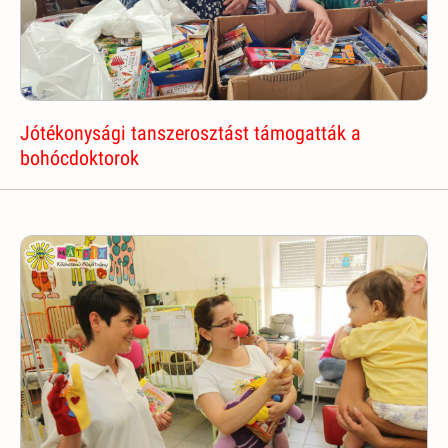
Jótékonysági tanszerosztást támogatták a
bohócdoktorok