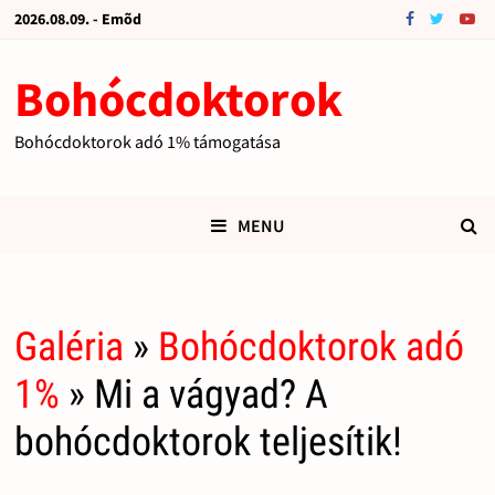
2026.08.09. - Emõd
Bohócdoktorok
Bohócdoktorok adó 1% támogatása
MENU
Galéria
»
Bohócdoktorok adó
1%
» Mi a vágyad? A
bohócdoktorok teljesítik!