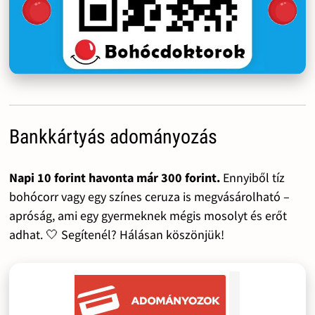
Bankkártyás adományozás
Napi 10 forint havonta már 300 forint.
Ennyiből tíz
bohócorr vagy egy színes ceruza is megvásárolható –
apróság, ami egy gyermeknek mégis mosolyt és erőt
adhat. 🤍 Segítenél? Hálásan köszönjük!