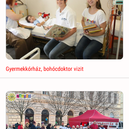
Gyermekkórház, bohócdoktor vizit