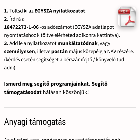
1.
Töltsd ki az
EGYSZA nyilatkozatot
.
2.
Írd rá a
18472273-1-06
-os adószámot (EGYSZA adatlapot
nyomtatáshoz kitöltve elérheted az ikonra kattintva).
3.
Add le a nyilatkozatot
munkáltatódnak
, vagy
személyesen
, illetve
postán
május közepéig a NAV részére.
(kérdés esetén segítséget a bérszámfejtő / könyvelő tud
adni)
Ismerd meg segítő programjainkat. Segítő
támogatásodat
hálásan köszönjük!
Anyagi támogatás
Az alkalmi vagy rendszeres anyagi támogatás sok