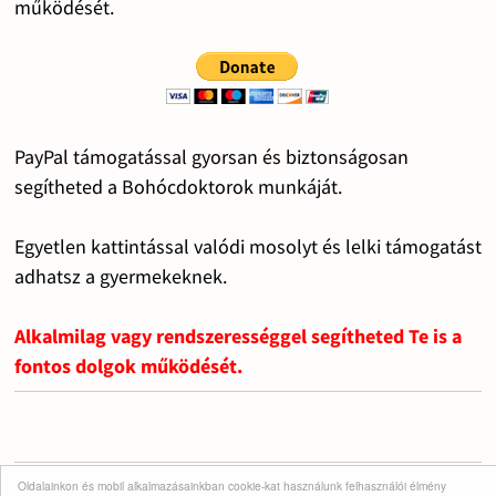
működését.
PayPal támogatással gyorsan és biztonságosan
segítheted a Bohócdoktorok munkáját.
Egyetlen kattintással valódi mosolyt és lelki támogatást
adhatsz a gyermekeknek.
Alkalmilag vagy rendszerességgel segítheted Te is a
fontos dolgok működését.
Oldalainkon és mobil alkalmazásainkban cookie-kat használunk felhasználói élmény