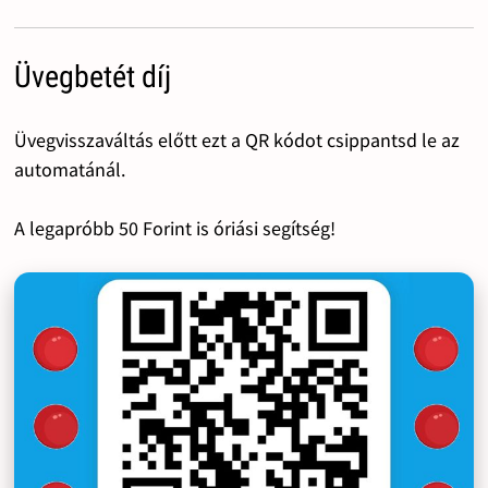
Üvegbetét díj
Üvegvisszaváltás előtt ezt a QR kódot csippantsd le az
automatánál.
A legapróbb 50 Forint is óriási segítség!