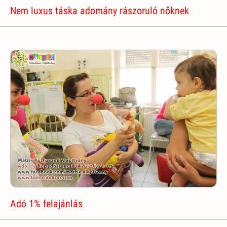
Nem luxus táska adomány rászoruló nőknek
Adó 1% felajánlás