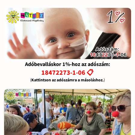
Adóbevalláskor 1%-hoz az adószám:
18472273-1-06 📋
(
Kattintson az adószámra a másoláshoz.
)