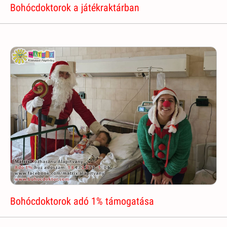
Bohócdoktorok a játékraktárban
Bohócdoktorok adó 1% támogatása