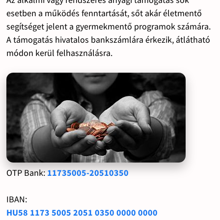
esetben a működés fenntartását, sőt akár életmentő
segítséget jelent a gyermekmentő programok számára.
A támogatás hivatalos bankszámlára érkezik, átlátható
módon kerül felhasználásra.
OTP Bank:
11735005-20510350
IBAN:
HU58 1173 5005 2051 0350 0000 0000