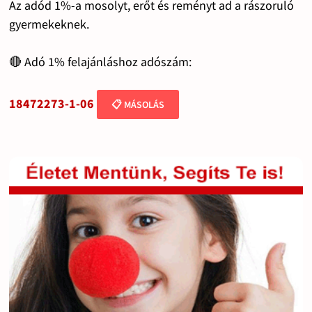
Az adód 1%-a mosolyt, erőt és reményt ad a rászoruló
gyermekeknek.
🔴 Adó 1% felajánláshoz adószám:
18472273-1-06
📋 MÁSOLÁS