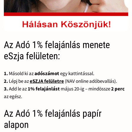
Az Adó 1% felajánlás menete
eSzja felületen:
1.
Másold ki az
adószámot
egy kattintással.
2.
Lépj be az
eSZJA felületre
(NAV online adóbevallás).
3.
Add le az
1% felajánlást
május 20-ig – mindössze
2 perc
az egész.
Az Adó 1% felajánlás papír
alapon