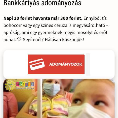
Bankkártyás adományozás
Napi 10 forint havonta már 300 forint.
Ennyiből tíz
bohócorr vagy egy színes ceruza is megvásárolható –
apróság, ami egy gyermeknek mégis mosolyt és erőt
adhat. 🤍 Segítenél? Hálásan köszönjük!