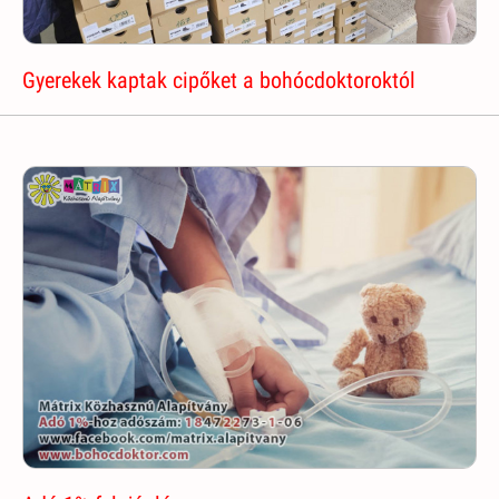
Gyerekek kaptak cipőket a bohócdoktoroktól