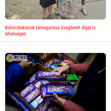
Bohócdoktorok támogatása üvegbetét díjjal is
lehetséges