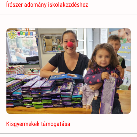
Írószer adomány iskolakezdéshez
Kisgyermekek támogatása