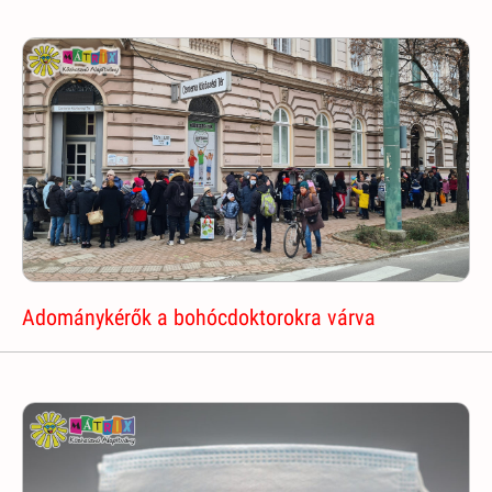
Adománykérők a bohócdoktorokra várva