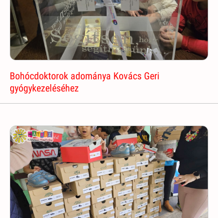
Bohócdoktorok adománya Kovács Geri
gyógykezeléséhez