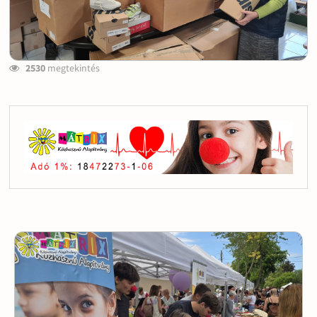
2530
megtekintés