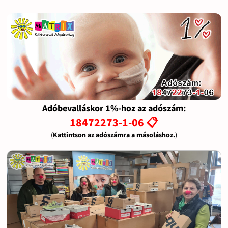
Adóbevalláskor 1%-hoz az adószám:
18472273-1-06 📋
(
Kattintson az adószámra a másoláshoz.
)