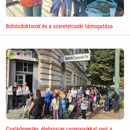
Bohócdoktorok és a szeretetcsoki támogatása
Családmentés, élelmiszer csomagokkal segí a