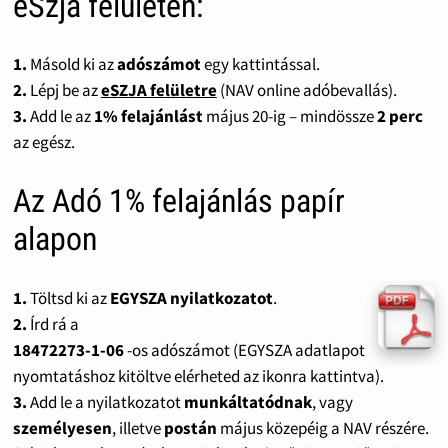
eSzja felületen:
1.
Másold ki az
adószámot
egy kattintással.
2.
Lépj be az
eSZJA felületre
(NAV online adóbevallás).
3.
Add le az
1% felajánlást
május 20-ig – mindössze
2 perc
az egész.
Az Adó 1% felajánlás papír
alapon
1.
Töltsd ki az
EGYSZA nyilatkozatot
.
2.
Írd rá a
18472273-1-06
-os adószámot (EGYSZA adatlapot
nyomtatáshoz kitöltve elérheted az ikonra kattintva).
3.
Add le a nyilatkozatot
munkáltatódnak
, vagy
személyesen
, illetve
postán
május közepéig a NAV részére.