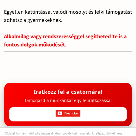
Egyetlen kattintással valódi mosolyt és lelki támogatást
adhatsz a gyermekeknek.
Alkalmilag vagy rendszerességgel segítheted Te is a
fontos dolgok működését.
Iratkozz fel a csatornára!
Támogasd a munkánkat egy feliratkozással
Oldalainkon és mobil alkalmazásainkban cookie-kat használunk felhasználói élmény