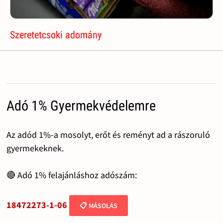
Szeretetcsoki adomány
Adó 1% Gyermekvédelemre
Az adód 1%-a mosolyt, erőt és reményt ad a rászoruló
gyermekeknek.
🔴 Adó 1% felajánláshoz adószám:
18472273-1-06
📋 MÁSOLÁS