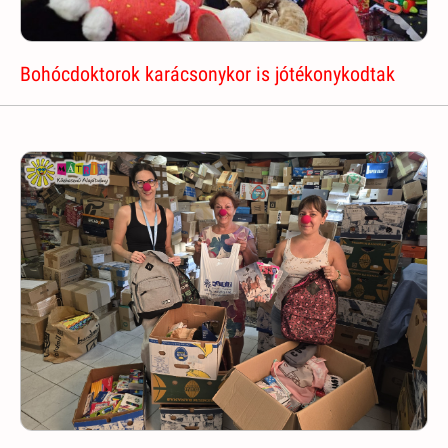
Bohócdoktorok karácsonykor is jótékonykodtak