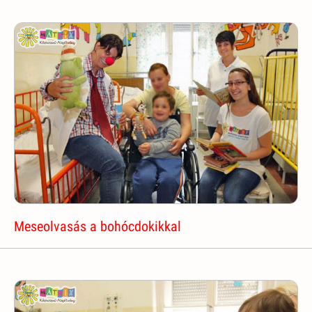
Meseolvasás a bohócdokikkal