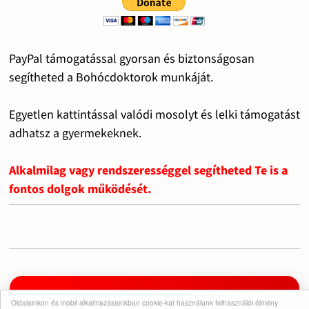
PayPal támogatással gyorsan és biztonságosan
segítheted a Bohócdoktorok munkáját.
Egyetlen kattintással valódi mosolyt és lelki támogatást
adhatsz a gyermekeknek.
Alkalmilag vagy rendszerességgel segítheted Te is a
fontos dolgok működését.
Iratkozz fel a csatornára!
Oldalainkon és mobil alkalmazásainkban cookie-kat használunk felhasználói élmény