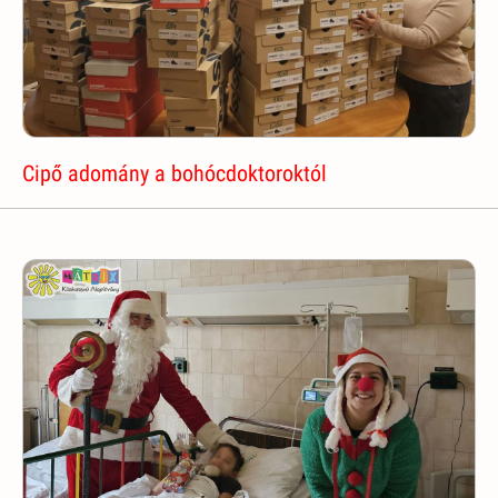
Cipő adomány a bohócdoktoroktól