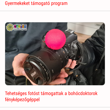
Gyermekeket támogató program
Tehetséges fotóst támogattak a bohócdoktorok
fényképezőgéppel