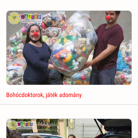
Bohócdoktorok, játék adomány