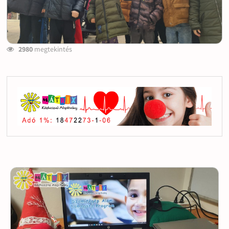
2980
megtekintés