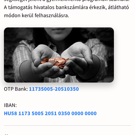
A támogatás hivatalos bankszámlára érkezik, átlátható
módon kerül felhasználásra.
OTP Bank:
11735005-20510350
IBAN:
HU58 1173 5005 2051 0350 0000 0000