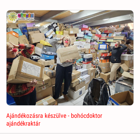
Ajándékozásra készülve - bohócdoktor
ajándékraktár