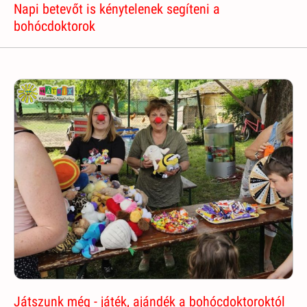
Napi betevőt is kénytelenek segíteni a
bohócdoktorok
Játszunk még - játék, ajándék a bohócdoktoroktól