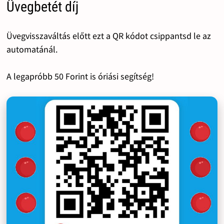
Üvegbetét díj
Üvegvisszaváltás előtt ezt a QR kódot csippantsd le az
automatánál.
A legapróbb 50 Forint is óriási segítség!