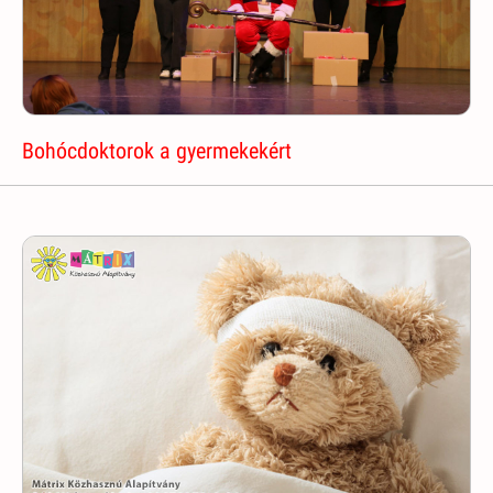
Bohócdoktorok a gyermekekért