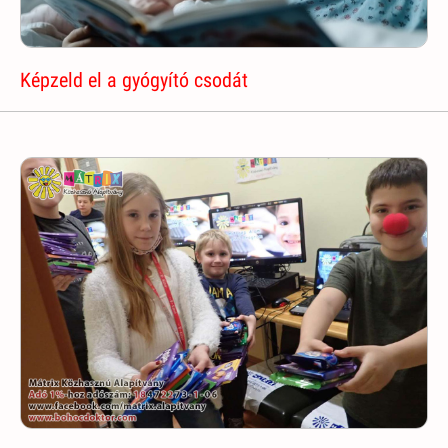
Képzeld el a gyógyító csodát