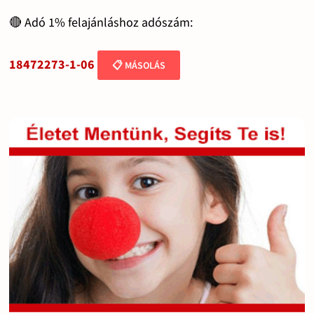
🔴 Adó 1% felajánláshoz adószám:
18472273-1-06
📋 MÁSOLÁS