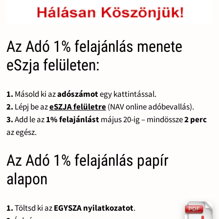
Az Adó 1% felajánlás menete
eSzja felületen:
1.
Másold ki az
adószámot
egy kattintással.
2.
Lépj be az
eSZJA felületre
(NAV online adóbevallás).
3.
Add le az
1% felajánlást
május 20-ig – mindössze
2 perc
az egész.
Az Adó 1% felajánlás papír
alapon
1.
Töltsd ki az
EGYSZA nyilatkozatot
.