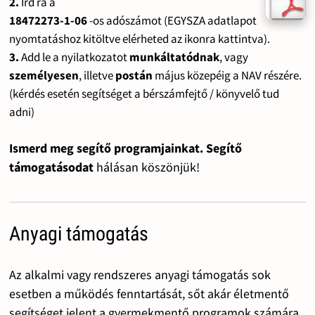
2.
Írd rá a
18472273-1-06
-os adószámot (EGYSZA adatlapot
nyomtatáshoz kitöltve elérheted az ikonra kattintva).
3.
Add le a nyilatkozatot
munkáltatódnak
, vagy
személyesen
, illetve
postán
május közepéig a NAV részére.
(kérdés esetén segítséget a bérszámfejtő / könyvelő tud
adni)
Ismerd meg segítő programjainkat. Segítő
támogatásodat
hálásan köszönjük!
Anyagi támogatás
Az alkalmi vagy rendszeres anyagi támogatás sok
esetben a működés fenntartását, sőt akár életmentő
segítséget jelent a gyermekmentő programok számára.