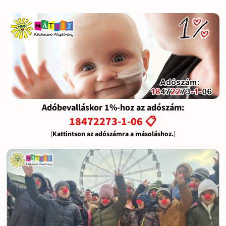
Adóbevalláskor 1%-hoz az adószám:
18472273-1-06 📋
(
Kattintson az adószámra a másoláshoz.
)