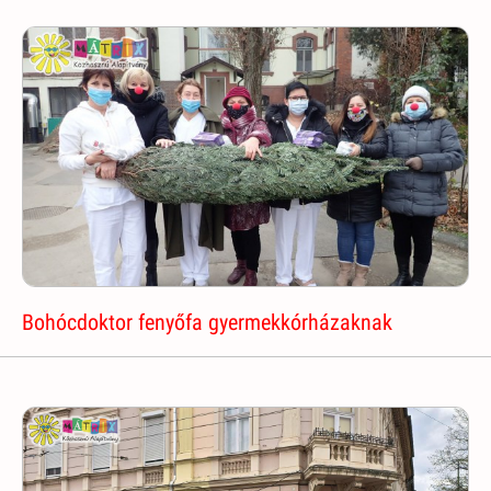
Bohócdoktor fenyőfa gyermekkórházaknak