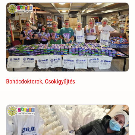
Bohócdoktorok, Csokigyűjtés