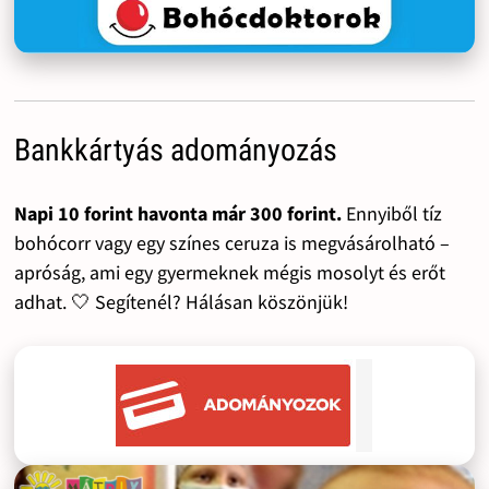
Bankkártyás adományozás
Napi 10 forint havonta már 300 forint.
Ennyiből tíz
bohócorr vagy egy színes ceruza is megvásárolható –
apróság, ami egy gyermeknek mégis mosolyt és erőt
adhat. 🤍 Segítenél? Hálásan köszönjük!