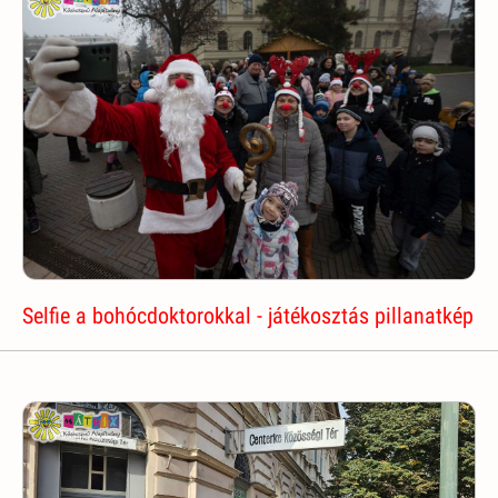
Selfie a bohócdoktorokkal - játékosztás pillanatkép