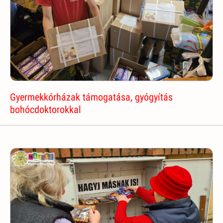
Gyermekkórházak támogatása, gyógyítás
bohócdoktorokkal