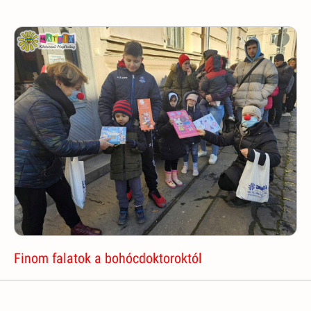
Finom falatok a bohócdoktoroktól