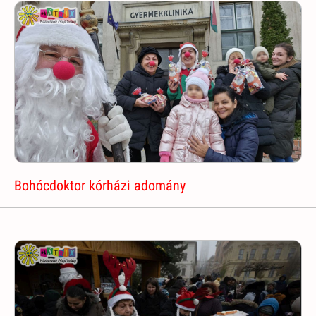
Bohócdoktor kórházi adomány