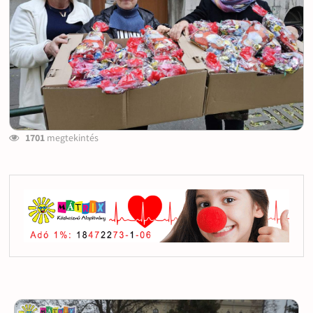
1701
megtekintés