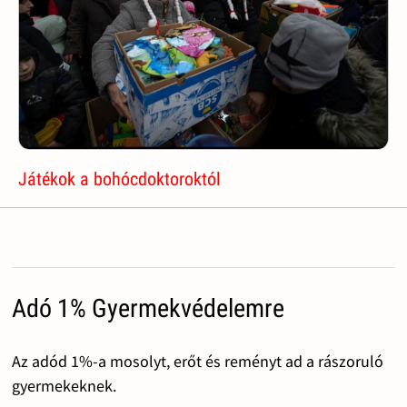
Játékok a bohócdoktoroktól
Adó 1% Gyermekvédelemre
Az adód 1%-a mosolyt, erőt és reményt ad a rászoruló
gyermekeknek.