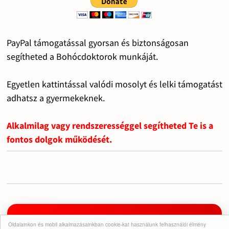
PayPal támogatással gyorsan és biztonságosan
segítheted a Bohócdoktorok munkáját.
Egyetlen kattintással valódi mosolyt és lelki támogatást
adhatsz a gyermekeknek.
Alkalmilag vagy rendszerességgel segítheted Te is a
fontos dolgok működését.
Iratkozz fel a csatornára!
Oldalainkon és mobil alkalmazásainkban cookie-kat használunk felhasználói élmény