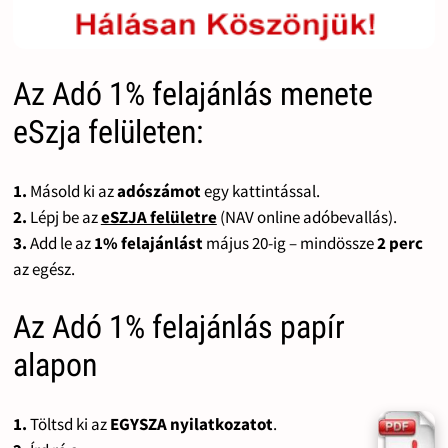
Az Adó 1% felajánlás menete
eSzja felületen:
1.
Másold ki az
adószámot
egy kattintással.
2.
Lépj be az
eSZJA felületre
(NAV online adóbevallás).
3.
Add le az
1% felajánlást
május 20-ig – mindössze
2 perc
az egész.
Az Adó 1% felajánlás papír
alapon
1.
Töltsd ki az
EGYSZA nyilatkozatot
.