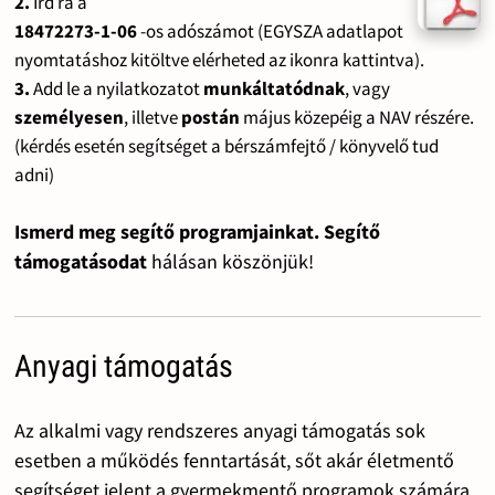
2.
Írd rá a
18472273-1-06
-os adószámot (EGYSZA adatlapot
nyomtatáshoz kitöltve elérheted az ikonra kattintva).
3.
Add le a nyilatkozatot
munkáltatódnak
, vagy
személyesen
, illetve
postán
május közepéig a NAV részére.
(kérdés esetén segítséget a bérszámfejtő / könyvelő tud
adni)
Ismerd meg segítő programjainkat. Segítő
támogatásodat
hálásan köszönjük!
Anyagi támogatás
Az alkalmi vagy rendszeres anyagi támogatás sok
esetben a működés fenntartását, sőt akár életmentő
segítséget jelent a gyermekmentő programok számára.