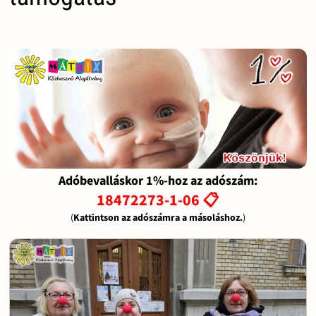
Adóbevalláskor 1%-hoz az adószám:
18472273-1-06 📋
(
Kattintson az adószámra a másoláshoz.
)