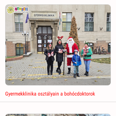
Gyermekklinika osztályain a bohócdoktorok