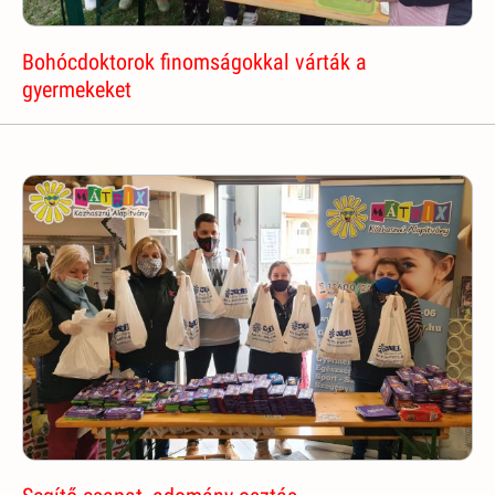
Bohócdoktorok finomságokkal várták a
gyermekeket