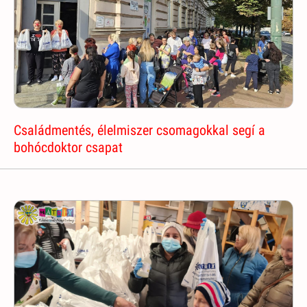
Családmentés, élelmiszer csomagokkal segí a
bohócdoktor csapat