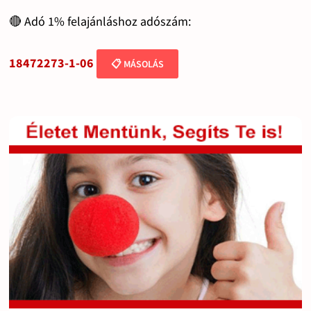
🔴 Adó 1% felajánláshoz adószám:
18472273-1-06
📋 MÁSOLÁS