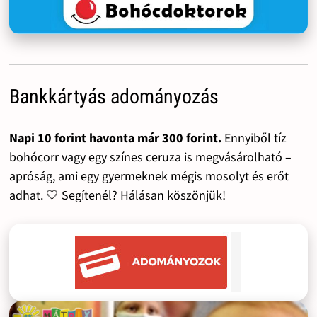
Bankkártyás adományozás
Napi 10 forint havonta már 300 forint.
Ennyiből tíz
bohócorr vagy egy színes ceruza is megvásárolható –
apróság, ami egy gyermeknek mégis mosolyt és erőt
adhat. 🤍 Segítenél? Hálásan köszönjük!