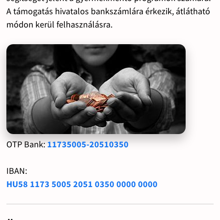
A támogatás hivatalos bankszámlára érkezik, átlátható
módon kerül felhasználásra.
OTP Bank:
11735005-20510350
IBAN:
HU58 1173 5005 2051 0350 0000 0000