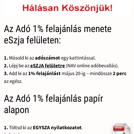
Az Adó 1% felajánlás menete
eSzja felületen:
1.
Másold ki az
adószámot
egy kattintással.
2.
Lépj be az
eSZJA felületre
(NAV online adóbevallás).
3.
Add le az
1% felajánlást
május 20-ig – mindössze
2 perc
az egész.
Az Adó 1% felajánlás papír
alapon
1.
Töltsd ki az
EGYSZA nyilatkozatot
.