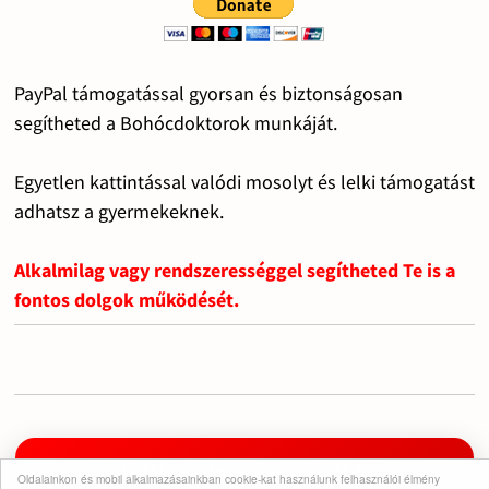
PayPal támogatással gyorsan és biztonságosan
segítheted a Bohócdoktorok munkáját.
Egyetlen kattintással valódi mosolyt és lelki támogatást
adhatsz a gyermekeknek.
Alkalmilag vagy rendszerességgel segítheted Te is a
fontos dolgok működését.
Iratkozz fel a csatornára!
Oldalainkon és mobil alkalmazásainkban cookie-kat használunk felhasználói élmény