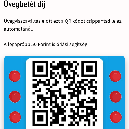
Üvegbetét díj
Üvegvisszaváltás előtt ezt a QR kódot csippantsd le az
automatánál.
A legapróbb 50 Forint is óriási segítség!