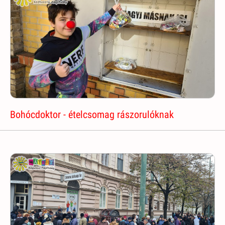
Bohócdoktor - ételcsomag rászorulóknak