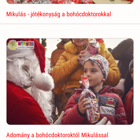
Mikulás - jótékonyság a bohócdoktorokkal
Adomány a bohócdoktoroktól Mikulással