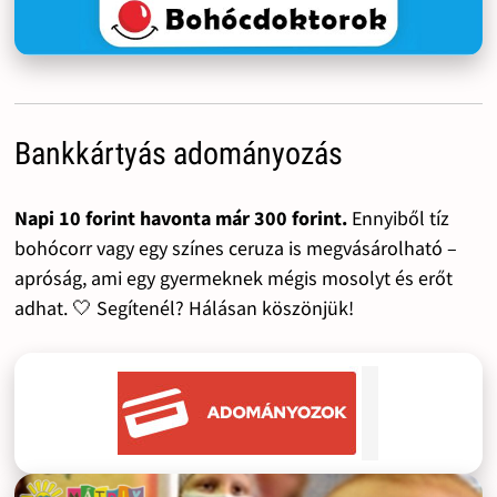
Bankkártyás adományozás
Napi 10 forint havonta már 300 forint.
Ennyiből tíz
bohócorr vagy egy színes ceruza is megvásárolható –
apróság, ami egy gyermeknek mégis mosolyt és erőt
adhat. 🤍 Segítenél? Hálásan köszönjük!