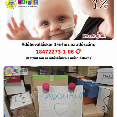
Adóbevalláskor 1%-hoz az adószám:
18472273-1-06 📋
(
Kattintson az adószámra a másoláshoz.
)