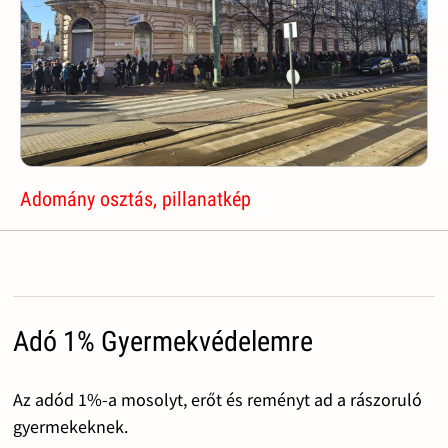
Adomány osztás, pillanatkép
Adó 1% Gyermekvédelemre
Az adód 1%-a mosolyt, erőt és reményt ad a rászoruló
gyermekeknek.