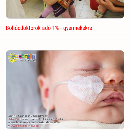
Bohócdoktorok adó 1% - gyermekekre