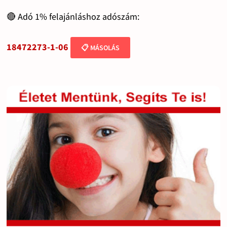
🔴 Adó 1% felajánláshoz adószám:
18472273-1-06
📋 MÁSOLÁS