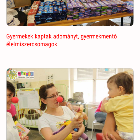
Gyermekek kaptak adományt, gyermekmentő
élelmiszercsomagok