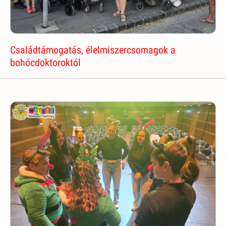
Családtámogatás, élelmiszercsomagok a
bohócdoktoroktól