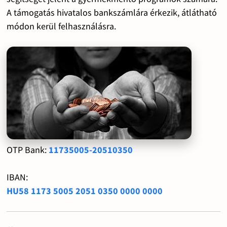
A támogatás hivatalos bankszámlára érkezik, átlátható
módon kerül felhasználásra.
OTP Bank:
11735005-20510350
IBAN:
HU58 1173 5005 2051 0350 0000 0000