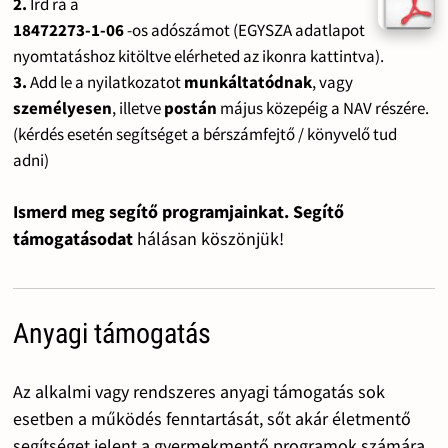
2.
Írd rá a
18472273-1-06
-os adószámot (EGYSZA adatlapot
nyomtatáshoz kitöltve elérheted az ikonra kattintva).
3.
Add le a nyilatkozatot
munkáltatódnak
, vagy
személyesen
, illetve
postán
május közepéig a NAV részére.
(kérdés esetén segítséget a bérszámfejtő / könyvelő tud
adni)
Ismerd meg segítő programjainkat. Segítő
támogatásodat
hálásan köszönjük!
Anyagi támogatás
Az alkalmi vagy rendszeres anyagi támogatás sok
esetben a működés fenntartását, sőt akár életmentő
segítséget jelent a gyermekmentő programok számára.