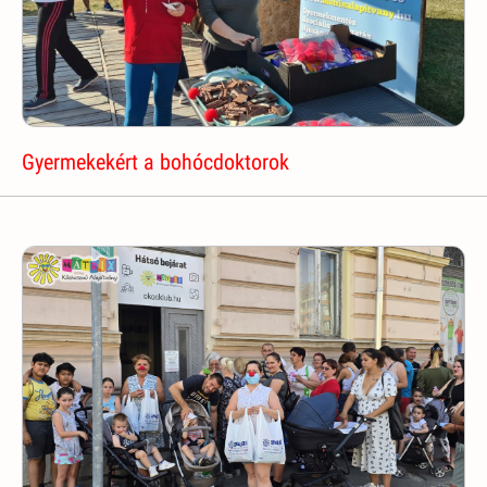
Gyermekekért a bohócdoktorok