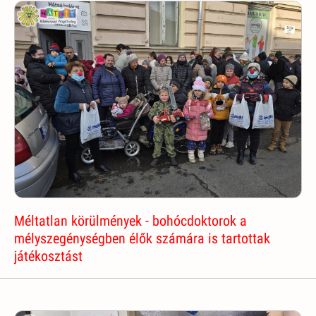
Méltatlan körülmények - bohócdoktorok a
mélyszegénységben élők számára is tartottak
játékosztást